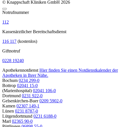
© Knappschaft Kliniken GmbH 2026
Notrufnummer
112
Kassenärztlicher Bereitschaftsdienst
116 117
(kostenlos)
Giftnotruf
0228 19240
Apothekennotdienst
Hier finden Sie einen Notdienstkalender der
Apotheken in Ihrer Nähe.
Bochum
0234 299-0
Bottrop
02041 15-0
(Marienhospital)
02041 106-0
Dortmund
0231 922-0
Gelsenkirchen-Buer
0209 5902-0
Kamen
02307 149-1
Lünen
0231 8787-0
Lütgendortmund
0231 6188-0
Marl
02365 90-0
Püttlingen
06898 55-0