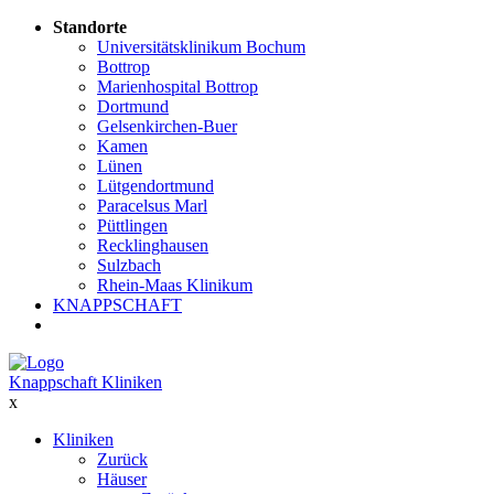
Standorte
Universitätsklinikum Bochum
Bottrop
Marienhospital Bottrop
Dortmund
Gelsenkirchen-Buer
Kamen
Lünen
Lütgendortmund
Paracelsus Marl
Püttlingen
Recklinghausen
Sulzbach
Rhein-Maas Klinikum
KNAPPSCHAFT
Knappschaft Kliniken
x
Kliniken
Zurück
Häuser