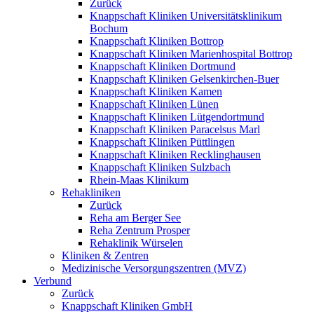
Zurück
Knappschaft Kliniken Universitätsklinikum
Bochum
Knappschaft Kliniken Bottrop
Knappschaft Kliniken Marienhospital Bottrop
Knappschaft Kliniken Dortmund
Knappschaft Kliniken Gelsenkirchen-Buer
Knappschaft Kliniken Kamen
Knappschaft Kliniken Lünen
Knappschaft Kliniken Lütgendortmund
Knappschaft Kliniken Paracelsus Marl
Knappschaft Kliniken Püttlingen
Knappschaft Kliniken Recklinghausen
Knappschaft Kliniken Sulzbach
Rhein-Maas Klinikum
Rehakliniken
Zurück
Reha am Berger See
Reha Zentrum Prosper
Rehaklinik Würselen
Kliniken & Zentren
Medizinische Versorgungszentren (MVZ)
Verbund
Zurück
Knappschaft Kliniken GmbH