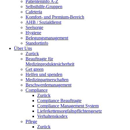
Patienteninfo A-Z
Selbsthilfe-Gruppen
Cafeteria
Komfort- und Premium-Bereich
AHB / Sozialdienst
Seelsorge
Hygiene
Belegungsmanagement
Standortinfo
Über Uns
Zurück
Beauftragte für
Medizinproduktesicherheit
Get green
Helfen und spenden
Medizinpartnerschaften
Beschwerdemanagement
Compliance
Zurück
Compliance Beauftragte
Compliance Management System
Lieferkettensorgfaltspflichtengesetz
Verhaltenskodex
Pflege
Zurück