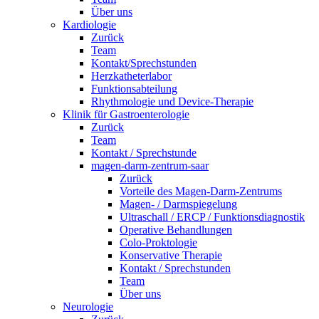
Über uns
Kardiologie
Zurück
Team
Kontakt/Sprechstunden
Herzkatheterlabor
Funktionsabteilung
Rhythmologie und Device-Therapie
Klinik für Gastroenterologie
Zurück
Team
Kontakt / Sprechstunde
magen-darm-zentrum-saar
Zurück
Vorteile des Magen-Darm-Zentrums
Magen- / Darmspiegelung
Ultraschall / ERCP / Funktionsdiagnostik
Operative Behandlungen
Colo-Proktologie
Konservative Therapie
Kontakt / Sprechstunden
Team
Über uns
Neurologie