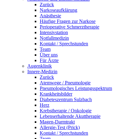
Zurück
Narkoseaufklärung
Anästhesie
Häufige Fragen zur Narkose
Perioperative Schmerztherapie
Intensivstation
Notfallmedizin
Kontakt / Sprechstunden
Team
Über uns
Für Ärzte
Augenklinik
Innere-Medizin
Zurück
Atemwege / Pneumologie
Pneumologisches Leistungsspektrum
Krankheitsbilder
Diabeteszentrum Sulzbach
Herz
Krebstherapie / Onkologie
Lebenserhaltende Akuttherapie
Magen-Darmtrakt
Allergie-Test (Prick)
Kontakt / Sprechstunden
Team