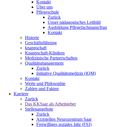
Kontakt
Über uns
Pflegeschule
Zurück
Unser pädagogisches Leitbild
Ausbildung Pflegefachmann/frau
Kontakt
Historie
Geschäftsführung
knappschaft
Knappschaft-Kliniken
Medizinische Partnerschaften
Qualitäts­management
Zurück
Initiative Qualitätsmedizin (IQM)
Kontakt
Werte und Philosophie
Zahlen und Fakten
Karriere
Zurück
Das KKSaar als Arbeitgeber
Stellenangebote
Zurück
Arztstellen Neurozentrum Saar
Freiwilliges soziales Jahr (FSJ)