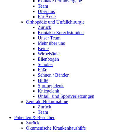
Kontakt/Terminvergabe
Team
Über uns
Für Ärzte
Orthopädie und Unfallchirurgie
Zurück
Kontakt / Sprechstunden
Unser Team
Mehr über uns
Beine
Wirbelsäule
Ellenbogen
Schulter
Füße
Sehnen / Bänder
Hüfte
Sprunggelenk
Kniegelenk
Unfall- und Sportverletzungen
Zentrale-Notaufnahme
Zurück
Team
Patienten & Besucher
Zurück
Ökumenische Krankenhaushilfe