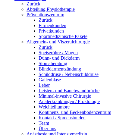
Zurück
Abteilung Physiotherapie
Präventionszentrum
Zurück
Firmenkunden
Privatkunden
Sportmedizinische Pakete
Allgemein- und Viszeralchirurgie
Zurück
Speiseröhre / Magen
Dünn- und Dickdarm
Stomaberatung
Blinddarmentzündung
Schilddrüse / Nebenschilddrüse
Gallenblase
Leber
Leisten- und Bauchwandbrüche
Minimal-invasive Chirurgie
Analerkrankungen / Proktologie
Weichteiltumore
Kontinenz- und Beckenbodenzentrum
Kontakt / Sprechstunden
Team
Über uns
Anästhesie und Intensivmedizin