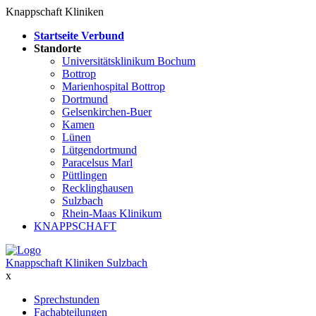
Knappschaft Kliniken
Startseite Verbund
Standorte
Universitätsklinikum Bochum
Bottrop
Marienhospital Bottrop
Dortmund
Gelsenkirchen-Buer
Kamen
Lünen
Lütgendortmund
Paracelsus Marl
Püttlingen
Recklinghausen
Sulzbach
Rhein-Maas Klinikum
KNAPPSCHAFT
Knappschaft Kliniken Sulzbach
x
Sprechstunden
Fachabteilungen