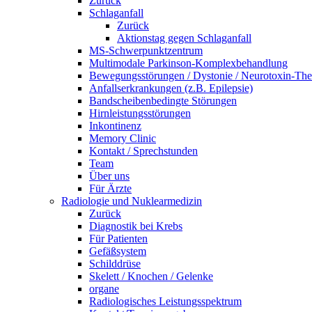
Zurück
Schlaganfall
Zurück
Aktionstag gegen Schlaganfall
MS-Schwerpunktzentrum
Multimodale Parkinson-Komplexbehandlung
Bewegungsstörungen / Dystonie / Neurotoxin-The
Anfallserkrankungen (z.B. Epilepsie)
Bandscheibenbedingte Störungen
Hirnleistungsstörungen
Inkontinenz
Memory Clinic
Kontakt / Sprechstunden
Team
Über uns
Für Ärzte
Radiologie und Nuklearmedizin
Zurück
Diagnostik bei Krebs
Für Patienten
Gefäßsystem
Schilddrüse
Skelett / Knochen / Gelenke
organe
Radiologisches Leistungsspektrum