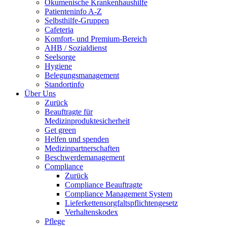
Ökumenische Krankenhaushilfe
Patienteninfo A-Z
Selbsthilfe-Gruppen
Cafeteria
Komfort- und Premium-Bereich
AHB / Sozialdienst
Seelsorge
Hygiene
Belegungsmanagement
Standortinfo
Über Uns
Zurück
Beauftragte für
Medizinproduktesicherheit
Get green
Helfen und spenden
Medizinpartnerschaften
Beschwerdemanagement
Compliance
Zurück
Compliance Beauftragte
Compliance Management System
Lieferkettensorgfaltspflichtengesetz
Verhaltenskodex
Pflege