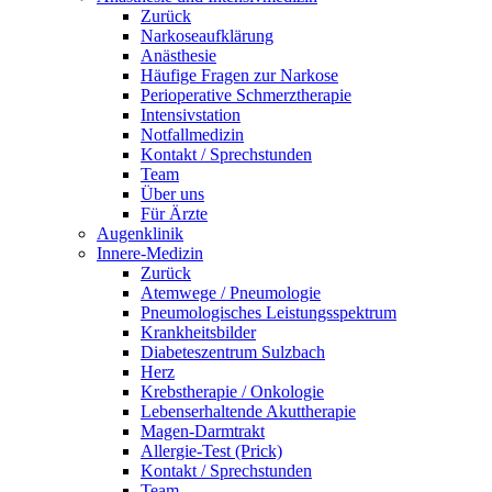
Zurück
Narkoseaufklärung
Anästhesie
Häufige Fragen zur Narkose
Perioperative Schmerztherapie
Intensivstation
Notfallmedizin
Kontakt / Sprechstunden
Team
Über uns
Für Ärzte
Augenklinik
Innere-Medizin
Zurück
Atemwege / Pneumologie
Pneumologisches Leistungsspektrum
Krankheitsbilder
Diabeteszentrum Sulzbach
Herz
Krebstherapie / Onkologie
Lebenserhaltende Akuttherapie
Magen-Darmtrakt
Allergie-Test (Prick)
Kontakt / Sprechstunden
Team