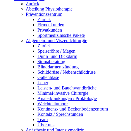
Zurück
Abteilung Physiotherapie
Präventionszentrum
Zurück
Firmenkunden
Privatkunden
Sportmedizinische Pakete
Allgemein- und Viszeralchirurgie
Zurück
Speiseröhre / Magen
Dünn- und Dickdarm
Stomaberatung
Blinddarmentzündung
Schilddrüse / Nebenschilddrüse
Gallenblase
Leber
Leisten- und Bauchwandbrüche
Minimal-invasive Chirurgie
Analerkrankungen / Proktologie
Weichteiltumore
Kontinenz- und Beckenbodenzentrum
Kontakt / Sprechstunden
Team
Über uns
Anästhesie und Intensivmedizin