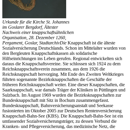
Urkunde für die Kirche St. Johannes
im Goslarer Bergdorf, Ältester
Nachweis einer knappschaftsähnlichen
Organisation, 28. Dezember 1260,
Pergament, Goslar, Stadtarchiv
Die
Knappschaft ist die älteste
Sozialversicherung Deutschlands. Schon im Mittelalter wurden von
den Bergleuten Knappschaftskassen als solidarische
Hilfseinrichtungen ins Leben gerufen. Regional entwickelten sich
daraus die Knappschaftsvereine. Sie schlossen sich 1924 zu dem
Reichsknappschaftsverein zusammen, aus dem 1926 die
Reichsknappschaft hervorging. Mit Ende des Zweiten Weltkrieges
führten sogenannte Bezirksknappschaften die Geschäfte der
früheren Reichsknappschaft weiter. Eine dieser Knappschaften, die
Saarknappschaft, war damals Träger der Kliniken in Püttlingen und
Sulzbach. Im August 1969 wurden die Bezirksknappschaften zur
Bundesknappschaft mit Sitz in Bochum zusammengefasst.
Bundesknappschaft, Bahnversicherungsanstalt und Seekasse
fusionierten im Oktober 2005 zur Deutschen Rentenversicherung
Knappschaft-Bahn-See (KBS). Die Knappschaft-Bahn-See ist ein
umfassender Sozialversicherungsträger, zu dessen Verbund die
Kranken- und Pflegeversicherung, das medizinische Netz, die