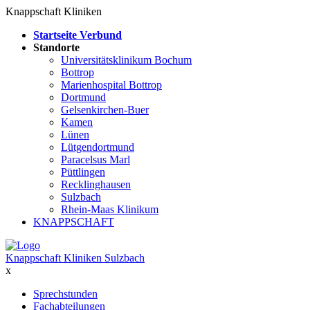
Knappschaft Kliniken
Startseite Verbund
Standorte
Universitätsklinikum Bochum
Bottrop
Marienhospital Bottrop
Dortmund
Gelsenkirchen-Buer
Kamen
Lünen
Lütgendortmund
Paracelsus Marl
Püttlingen
Recklinghausen
Sulzbach
Rhein-Maas Klinikum
KNAPPSCHAFT
Knappschaft Kliniken Sulzbach
x
Sprechstunden
Fachabteilungen