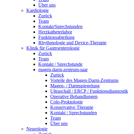
Über uns
Kardiologie
Zurück
Team
Kontakt/Sprechstunden
Herzkatheterlabor
Funktionsabteilung
Rhythmologie und Device-Therapie
Klinik für Gastroenterologie
Zurück
Team
Kontakt / Sprechstunde
magen-darm-zentrum-saar
Zurück
Vorteile des Magen-Darm-Zentrums
Magen- / Darmspiegelung
Ultraschall / ERCP / Funktionsdiagnostik
Operative Behandlungen
Colo-Proktologie
Konservative Therapie
Kontakt / Sprechstunden
Team
Über uns
Neurologie