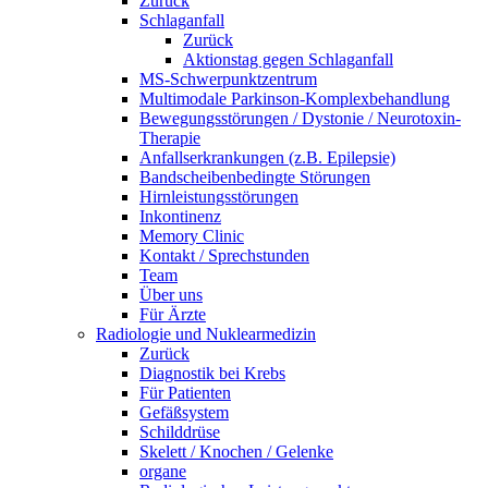
Zurück
Schlaganfall
Zurück
Aktionstag gegen Schlaganfall
MS-Schwerpunktzentrum
Multimodale Parkinson-Komplexbehandlung
Bewegungsstörungen / Dystonie / Neurotoxin-
Therapie
Anfallserkrankungen (z.B. Epilepsie)
Bandscheibenbedingte Störungen
Hirnleistungsstörungen
Inkontinenz
Memory Clinic
Kontakt / Sprechstunden
Team
Über uns
Für Ärzte
Radiologie und Nuklearmedizin
Zurück
Diagnostik bei Krebs
Für Patienten
Gefäßsystem
Schilddrüse
Skelett / Knochen / Gelenke
organe