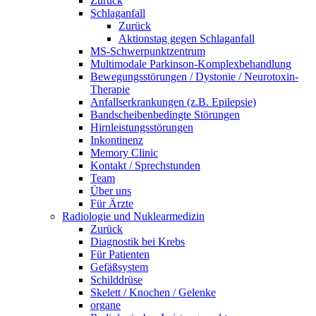
Zurück
Schlaganfall
Zurück
Aktionstag gegen Schlaganfall
MS-Schwerpunktzentrum
Multimodale Parkinson-Komplexbehandlung
Bewegungsstörungen / Dystonie / Neurotoxin-
Therapie
Anfallserkrankungen (z.B. Epilepsie)
Bandscheibenbedingte Störungen
Hirnleistungsstörungen
Inkontinenz
Memory Clinic
Kontakt / Sprechstunden
Team
Über uns
Für Ärzte
Radiologie und Nuklearmedizin
Zurück
Diagnostik bei Krebs
Für Patienten
Gefäßsystem
Schilddrüse
Skelett / Knochen / Gelenke
organe