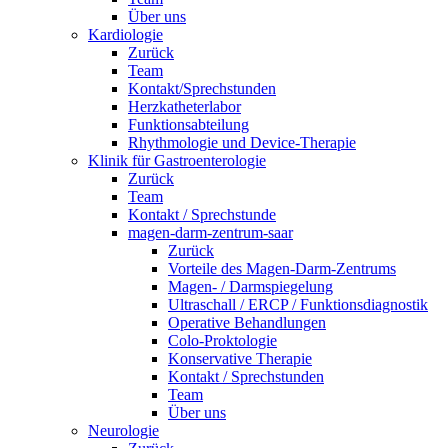
Über uns
Kardiologie
Zurück
Team
Kontakt/Sprechstunden
Herzkatheterlabor
Funktionsabteilung
Rhythmologie und Device-Therapie
Klinik für Gastroenterologie
Zurück
Team
Kontakt / Sprechstunde
magen-darm-zentrum-saar
Zurück
Vorteile des Magen-Darm-Zentrums
Magen- / Darmspiegelung
Ultraschall / ERCP / Funktionsdiagnostik
Operative Behandlungen
Colo-Proktologie
Konservative Therapie
Kontakt / Sprechstunden
Team
Über uns
Neurologie