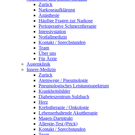
Zurück
Narkoseaufklärung
Anästhesie
Häufige Fragen zur Narkose
Perioperative Schmerztherapie
Intensivstation
Notfallmedizin
Kontakt / Sprechstunden
Team
Über uns
Für Ärzte
Augenklinik
Innere-Medizin
Zurück
Atemwege / Pneumologie
Pneumologisches Leistungsspektrum
Krankheitsbilder
Diabeteszentrum Sulzbach
Herz
Krebstherapie / Onkologie
Lebenserhaltende Akuttherapie
Magen-Darmtrakt
Allergie-Test (Prick)
Kontakt / Sprechstunden
Team