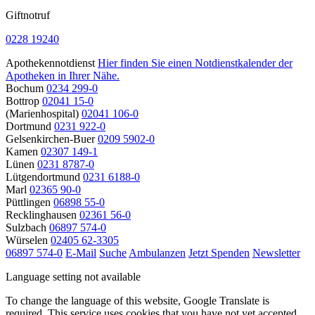
Giftnotruf
0228 19240
Apothekennotdienst
Hier finden Sie einen Notdienstkalender der
Apotheken in Ihrer Nähe.
Bochum
0234 299-0
Bottrop
02041 15-0
(Marienhospital)
02041 106-0
Dortmund
0231 922-0
Gelsenkirchen-Buer
0209 5902-0
Kamen
02307 149-1
Lünen
0231 8787-0
Lütgendortmund
0231 6188-0
Marl
02365 90-0
Püttlingen
06898 55-0
Recklinghausen
02361 56-0
Sulzbach
06897 574-0
Würselen
02405 62-3305
06897 574-0
E-Mail
Suche
Ambulanzen
Jetzt Spenden
Newsletter
Language setting not available
To change the language of this website, Google Translate is
required. This service uses cookies that you have not yet accepted.