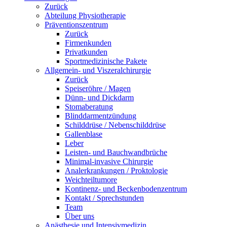
Zurück
Abteilung Physiotherapie
Präventionszentrum
Zurück
Firmenkunden
Privatkunden
Sportmedizinische Pakete
Allgemein- und Viszeralchirurgie
Zurück
Speiseröhre / Magen
Dünn- und Dickdarm
Stomaberatung
Blinddarmentzündung
Schilddrüse / Nebenschilddrüse
Gallenblase
Leber
Leisten- und Bauchwandbrüche
Minimal-invasive Chirurgie
Analerkrankungen / Proktologie
Weichteiltumore
Kontinenz- und Beckenbodenzentrum
Kontakt / Sprechstunden
Team
Über uns
Anästhesie und Intensivmedizin