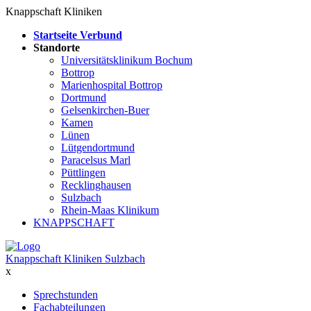
Knappschaft Kliniken
Startseite Verbund
Standorte
Universitätsklinikum Bochum
Bottrop
Marienhospital Bottrop
Dortmund
Gelsenkirchen-Buer
Kamen
Lünen
Lütgendortmund
Paracelsus Marl
Püttlingen
Recklinghausen
Sulzbach
Rhein-Maas Klinikum
KNAPPSCHAFT
Knappschaft Kliniken Sulzbach
x
Sprechstunden
Fachabteilungen