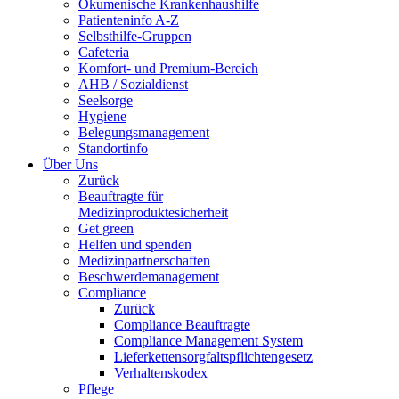
Ökumenische Krankenhaushilfe
Patienteninfo A-Z
Selbsthilfe-Gruppen
Cafeteria
Komfort- und Premium-Bereich
AHB / Sozialdienst
Seelsorge
Hygiene
Belegungsmanagement
Standortinfo
Über Uns
Zurück
Beauftragte für
Medizinproduktesicherheit
Get green
Helfen und spenden
Medizinpartnerschaften
Beschwerdemanagement
Compliance
Zurück
Compliance Beauftragte
Compliance Management System
Lieferkettensorgfaltspflichtengesetz
Verhaltenskodex
Pflege