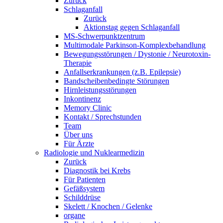
Zurück
Schlaganfall
Zurück
Aktionstag gegen Schlaganfall
MS-Schwerpunktzentrum
Multimodale Parkinson-Komplexbehandlung
Bewegungsstörungen / Dystonie / Neurotoxin-
Therapie
Anfallserkrankungen (z.B. Epilepsie)
Bandscheibenbedingte Störungen
Hirnleistungsstörungen
Inkontinenz
Memory Clinic
Kontakt / Sprechstunden
Team
Über uns
Für Ärzte
Radiologie und Nuklearmedizin
Zurück
Diagnostik bei Krebs
Für Patienten
Gefäßsystem
Schilddrüse
Skelett / Knochen / Gelenke
organe