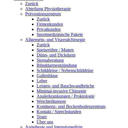
Zurück
Abteilung Physiotherapie
Präventionszentrum
Zurück
Firmenkunden
Privatkunden
Sportmedizinische Pakete
Allgemein- und Viszeralchirurgie
Zurück
Speiseröhre / Magen
Dünn- und Dickdarm
Stomaberatung
Blinddarmentzündung
Schilddrüse / Nebenschilddrüse
Gallenblase
Leber
Leisten- und Bauchwandbrüche
Minimal-invasive Chirurgie
Analerkrankungen / Proktologie
Weichteiltumore
Kontinenz- und Beckenbodenzentrum
Kontakt / Sprechstunden
Team
Über uns
Anästhesie und Intensivmedizin