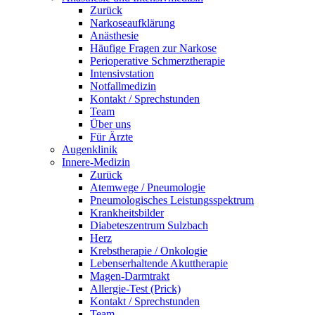
Zurück
Narkoseaufklärung
Anästhesie
Häufige Fragen zur Narkose
Perioperative Schmerztherapie
Intensivstation
Notfallmedizin
Kontakt / Sprechstunden
Team
Über uns
Für Ärzte
Augenklinik
Innere-Medizin
Zurück
Atemwege / Pneumologie
Pneumologisches Leistungsspektrum
Krankheitsbilder
Diabeteszentrum Sulzbach
Herz
Krebstherapie / Onkologie
Lebenserhaltende Akuttherapie
Magen-Darmtrakt
Allergie-Test (Prick)
Kontakt / Sprechstunden
Team