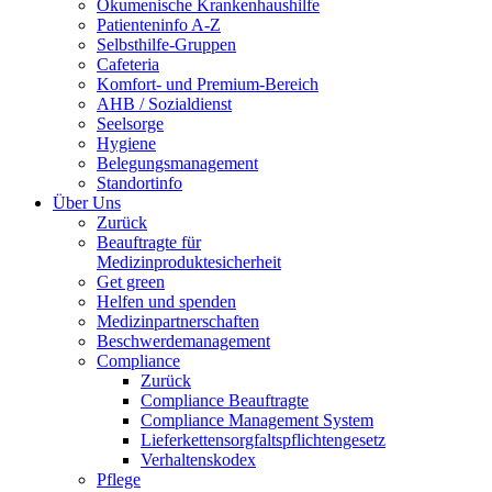
Ökumenische Krankenhaushilfe
Patienteninfo A-Z
Selbsthilfe-Gruppen
Cafeteria
Komfort- und Premium-Bereich
AHB / Sozialdienst
Seelsorge
Hygiene
Belegungsmanagement
Standortinfo
Über Uns
Zurück
Beauftragte für
Medizinproduktesicherheit
Get green
Helfen und spenden
Medizinpartnerschaften
Beschwerdemanagement
Compliance
Zurück
Compliance Beauftragte
Compliance Management System
Lieferkettensorgfaltspflichtengesetz
Verhaltenskodex
Pflege