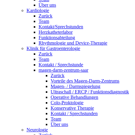
Über uns
Kardiologie
Zurück
Team
Kontakt/Sprechstunden
Herzkatheterlabor
Funktionsabteilung
Rhythmologie und Device-Therapie
Klinik für Gastroenterologie
Zurück
Team
Kontakt / Sprechstunde
magen-darm-zentrum-saar
Zurück
Vorteile des Magen-Darm-Zentrums
Magen- / Darmspiegelung
Ultraschall / ERCP / Funktionsdiagnostik
Operative Behandlungen
Colo-Proktologie
Konservative Therapie
Kontakt / Sprechstunden
Team
Über uns
Neurologie