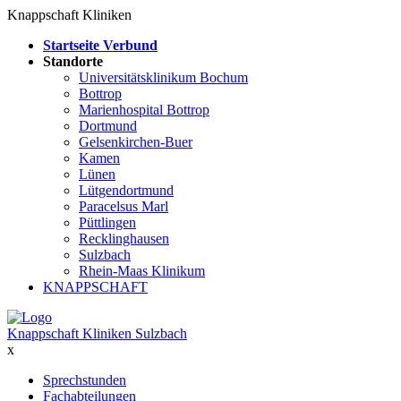
Knappschaft Kliniken
Startseite Verbund
Standorte
Universitätsklinikum Bochum
Bottrop
Marienhospital Bottrop
Dortmund
Gelsenkirchen-Buer
Kamen
Lünen
Lütgendortmund
Paracelsus Marl
Püttlingen
Recklinghausen
Sulzbach
Rhein-Maas Klinikum
KNAPPSCHAFT
Knappschaft Kliniken Sulzbach
x
Sprechstunden
Fachabteilungen