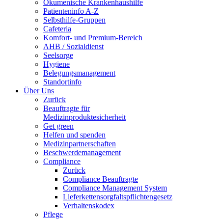
Ökumenische Krankenhaushilfe
Patienteninfo A-Z
Selbsthilfe-Gruppen
Cafeteria
Komfort- und Premium-Bereich
AHB / Sozialdienst
Seelsorge
Hygiene
Belegungsmanagement
Standortinfo
Über Uns
Zurück
Beauftragte für
Medizinproduktesicherheit
Get green
Helfen und spenden
Medizinpartnerschaften
Beschwerdemanagement
Compliance
Zurück
Compliance Beauftragte
Compliance Management System
Lieferkettensorgfaltspflichtengesetz
Verhaltenskodex
Pflege