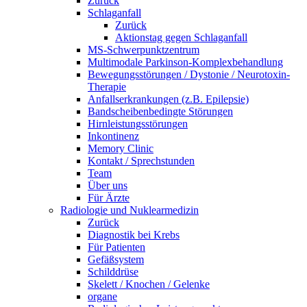
Zurück
Schlaganfall
Zurück
Aktionstag gegen Schlaganfall
MS-Schwerpunktzentrum
Multimodale Parkinson-Komplexbehandlung
Bewegungsstörungen / Dystonie / Neurotoxin-
Therapie
Anfallserkrankungen (z.B. Epilepsie)
Bandscheibenbedingte Störungen
Hirnleistungsstörungen
Inkontinenz
Memory Clinic
Kontakt / Sprechstunden
Team
Über uns
Für Ärzte
Radiologie und Nuklearmedizin
Zurück
Diagnostik bei Krebs
Für Patienten
Gefäßsystem
Schilddrüse
Skelett / Knochen / Gelenke
organe