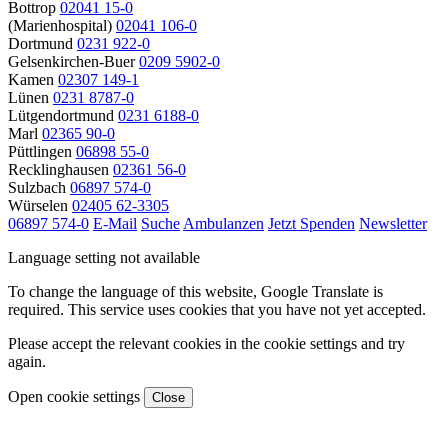
Bottrop
02041 15-0
(Marienhospital)
02041 106-0
Dortmund
0231 922-0
Gelsenkirchen-Buer
0209 5902-0
Kamen
02307 149-1
Lünen
0231 8787-0
Lütgendortmund
0231 6188-0
Marl
02365 90-0
Püttlingen
06898 55-0
Recklinghausen
02361 56-0
Sulzbach
06897 574-0
Würselen
02405 62-3305
06897 574-0
E-Mail
Suche
Ambulanzen
Jetzt Spenden
Newsletter
Language setting not available
To change the language of this website, Google Translate is
required. This service uses cookies that you have not yet accepted.
Please accept the relevant cookies in the cookie settings and try
again.
Open cookie settings
Close