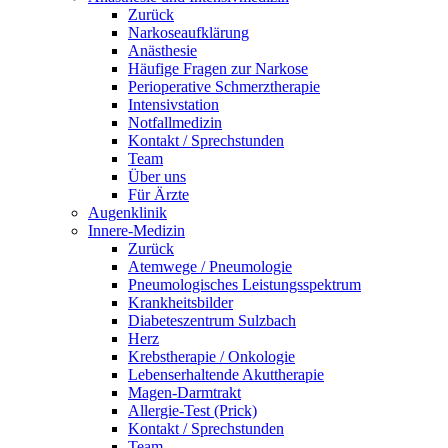
Zurück
Narkoseaufklärung
Anästhesie
Häufige Fragen zur Narkose
Perioperative Schmerztherapie
Intensivstation
Notfallmedizin
Kontakt / Sprechstunden
Team
Über uns
Für Ärzte
Augenklinik
Innere-Medizin
Zurück
Atemwege / Pneumologie
Pneumologisches Leistungsspektrum
Krankheitsbilder
Diabeteszentrum Sulzbach
Herz
Krebstherapie / Onkologie
Lebenserhaltende Akuttherapie
Magen-Darmtrakt
Allergie-Test (Prick)
Kontakt / Sprechstunden
Team