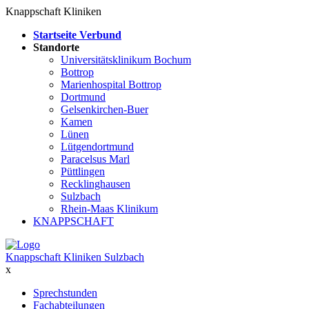
Knappschaft Kliniken
Startseite Verbund
Standorte
Universitätsklinikum Bochum
Bottrop
Marienhospital Bottrop
Dortmund
Gelsenkirchen-Buer
Kamen
Lünen
Lütgendortmund
Paracelsus Marl
Püttlingen
Recklinghausen
Sulzbach
Rhein-Maas Klinikum
KNAPPSCHAFT
Knappschaft Kliniken Sulzbach
x
Sprechstunden
Fachabteilungen