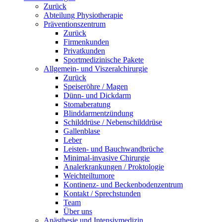
Zurück
Abteilung Physiotherapie
Präventionszentrum
Zurück
Firmenkunden
Privatkunden
Sportmedizinische Pakete
Allgemein- und Viszeralchirurgie
Zurück
Speiseröhre / Magen
Dünn- und Dickdarm
Stomaberatung
Blinddarmentzündung
Schilddrüse / Nebenschilddrüse
Gallenblase
Leber
Leisten- und Bauchwandbrüche
Minimal-invasive Chirurgie
Analerkrankungen / Proktologie
Weichteiltumore
Kontinenz- und Beckenbodenzentrum
Kontakt / Sprechstunden
Team
Über uns
Anästhesie und Intensivmedizin