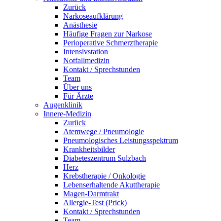
Zurück
Narkoseaufklärung
Anästhesie
Häufige Fragen zur Narkose
Perioperative Schmerztherapie
Intensivstation
Notfallmedizin
Kontakt / Sprechstunden
Team
Über uns
Für Ärzte
Augenklinik
Innere-Medizin
Zurück
Atemwege / Pneumologie
Pneumologisches Leistungsspektrum
Krankheitsbilder
Diabeteszentrum Sulzbach
Herz
Krebstherapie / Onkologie
Lebenserhaltende Akuttherapie
Magen-Darmtrakt
Allergie-Test (Prick)
Kontakt / Sprechstunden
Team