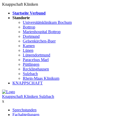
Knappschaft Kliniken
Startseite Verbund
Standorte
Universitätsklinikum Bochum
Bottrop
Marienhospital Bottrop
Dortmund
Gelsenkirchen-Buer
Kamen
Lünen
Lütgendortmund
Paracelsus Marl
Püttlingen
Recklinghausen
Sulzbach
Rhein-Maas Klinikum
KNAPPSCHAFT
Knappschaft Kliniken Sulzbach
x
Sprechstunden
Fachabteilungen