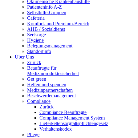
Ökumenische Krankenhaushilfe
Patienteninfo A-Z
Selbsthilfe-Gruppen
Cafeteria
Komfort- und Premium-Bereich
AHB / Sozialdienst
Seelsorge
Hygiene
Belegungsmanagement
Standortinfo
Über Uns
Zurück
Beauftragte für
Medizinproduktesicherheit
Get green
Helfen und spenden
Medizinpartnerschaften
Beschwerdemanagement
Compliance
Zurück
Compliance Beauftragte
Compliance Management System
Lieferkettensorgfaltspflichtengesetz
Verhaltenskodex
Pflege