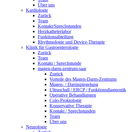
Über uns
Kardiologie
Zurück
Team
Kontakt/Sprechstunden
Herzkatheterlabor
Funktionsabteilung
Rhythmologie und Device-Therapie
Klinik für Gastroenterologie
Zurück
Team
Kontakt / Sprechstunde
magen-darm-zentrum-saar
Zurück
Vorteile des Magen-Darm-Zentrums
Magen- / Darmspiegelung
Ultraschall / ERCP / Funktionsdiagnostik
Operative Behandlungen
Colo-Proktologie
Konservative Therapie
Kontakt / Sprechstunden
Team
Über uns
Neurologie