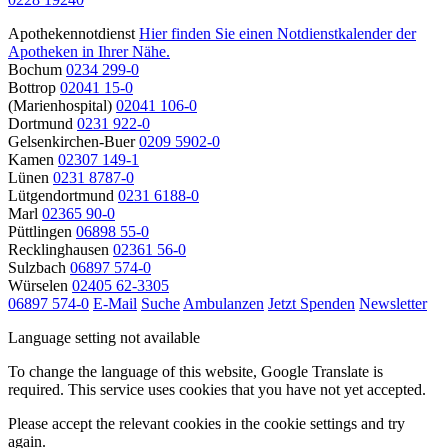
Apothekennotdienst
Hier finden Sie einen Notdienstkalender der
Apotheken in Ihrer Nähe.
Bochum
0234 299-0
Bottrop
02041 15-0
(Marienhospital)
02041 106-0
Dortmund
0231 922-0
Gelsenkirchen-Buer
0209 5902-0
Kamen
02307 149-1
Lünen
0231 8787-0
Lütgendortmund
0231 6188-0
Marl
02365 90-0
Püttlingen
06898 55-0
Recklinghausen
02361 56-0
Sulzbach
06897 574-0
Würselen
02405 62-3305
06897 574-0
E-Mail
Suche
Ambulanzen
Jetzt Spenden
Newsletter
Language setting not available
To change the language of this website, Google Translate is
required. This service uses cookies that you have not yet accepted.
Please accept the relevant cookies in the cookie settings and try
again.