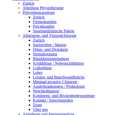
Zurück
Abteilung Physiotherapie
Präventionszentrum
Zurück
Firmenkunden
Privatkunden
Sportmedizinische Pakete
Allgemein- und Viszeralchirurgie
Zurück
Speiseröhre / Magen
Dünn- und Dickdarm
Stomaberatung
Blinddarmentzündung
Schilddrüse / Nebenschilddrüse
Gallenblase
Leber
Leisten- und Bauchwandbrüche
Minimal-invasive Chirurgie
Analerkrankungen / Proktologie
Weichteiltumore
Kontinenz- und Beckenbodenzentrum
Kontakt / Sprechstunden
Team
Über uns
Anästhesie und Intensivmedizin