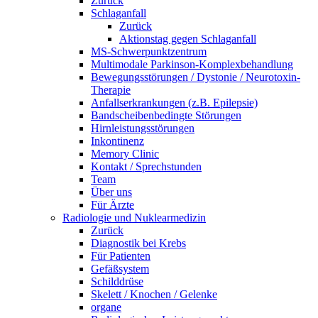
Zurück
Schlaganfall
Zurück
Aktionstag gegen Schlaganfall
MS-Schwerpunktzentrum
Multimodale Parkinson-Komplexbehandlung
Bewegungsstörungen / Dystonie / Neurotoxin-
Therapie
Anfallserkrankungen (z.B. Epilepsie)
Bandscheibenbedingte Störungen
Hirnleistungsstörungen
Inkontinenz
Memory Clinic
Kontakt / Sprechstunden
Team
Über uns
Für Ärzte
Radiologie und Nuklearmedizin
Zurück
Diagnostik bei Krebs
Für Patienten
Gefäßsystem
Schilddrüse
Skelett / Knochen / Gelenke
organe