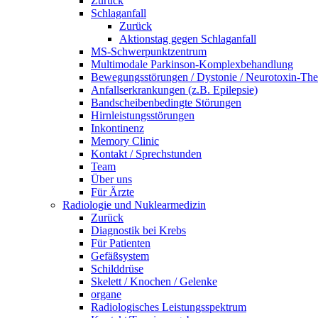
Zurück
Schlaganfall
Zurück
Aktionstag gegen Schlaganfall
MS-Schwerpunktzentrum
Multimodale Parkinson-Komplexbehandlung
Bewegungsstörungen / Dystonie / Neurotoxin-The
Anfallserkrankungen (z.B. Epilepsie)
Bandscheibenbedingte Störungen
Hirnleistungsstörungen
Inkontinenz
Memory Clinic
Kontakt / Sprechstunden
Team
Über uns
Für Ärzte
Radiologie und Nuklearmedizin
Zurück
Diagnostik bei Krebs
Für Patienten
Gefäßsystem
Schilddrüse
Skelett / Knochen / Gelenke
organe
Radiologisches Leistungsspektrum