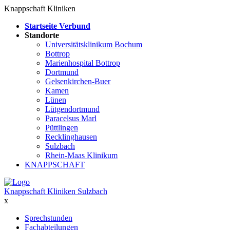
Knappschaft Kliniken
Startseite Verbund
Standorte
Universitätsklinikum Bochum
Bottrop
Marienhospital Bottrop
Dortmund
Gelsenkirchen-Buer
Kamen
Lünen
Lütgendortmund
Paracelsus Marl
Püttlingen
Recklinghausen
Sulzbach
Rhein-Maas Klinikum
KNAPPSCHAFT
Knappschaft Kliniken Sulzbach
x
Sprechstunden
Fachabteilungen