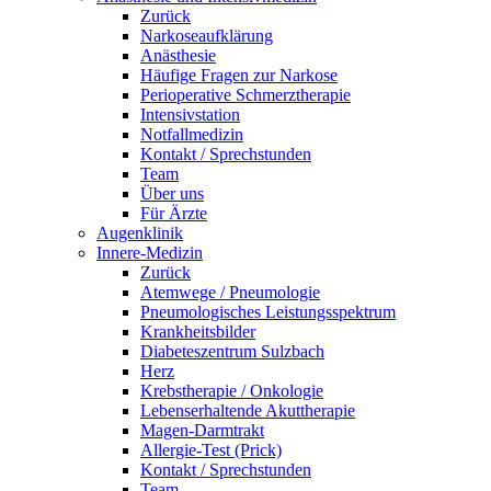
Zurück
Narkoseaufklärung
Anästhesie
Häufige Fragen zur Narkose
Perioperative Schmerztherapie
Intensivstation
Notfallmedizin
Kontakt / Sprechstunden
Team
Über uns
Für Ärzte
Augenklinik
Innere-Medizin
Zurück
Atemwege / Pneumologie
Pneumologisches Leistungsspektrum
Krankheitsbilder
Diabeteszentrum Sulzbach
Herz
Krebstherapie / Onkologie
Lebenserhaltende Akuttherapie
Magen-Darmtrakt
Allergie-Test (Prick)
Kontakt / Sprechstunden
Team