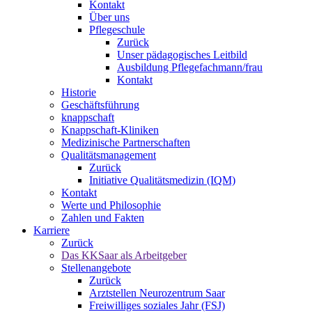
Kontakt
Über uns
Pflegeschule
Zurück
Unser pädagogisches Leitbild
Ausbildung Pflegefachmann/frau
Kontakt
Historie
Geschäftsführung
knappschaft
Knappschaft-Kliniken
Medizinische Partnerschaften
Qualitäts­management
Zurück
Initiative Qualitätsmedizin (IQM)
Kontakt
Werte und Philosophie
Zahlen und Fakten
Karriere
Zurück
Das KKSaar als Arbeitgeber
Stellenangebote
Zurück
Arztstellen Neurozentrum Saar
Freiwilliges soziales Jahr (FSJ)