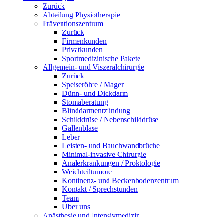
Zurück
Abteilung Physiotherapie
Präventionszentrum
Zurück
Firmenkunden
Privatkunden
Sportmedizinische Pakete
Allgemein- und Viszeralchirurgie
Zurück
Speiseröhre / Magen
Dünn- und Dickdarm
Stomaberatung
Blinddarmentzündung
Schilddrüse / Nebenschilddrüse
Gallenblase
Leber
Leisten- und Bauchwandbrüche
Minimal-invasive Chirurgie
Analerkrankungen / Proktologie
Weichteiltumore
Kontinenz- und Beckenbodenzentrum
Kontakt / Sprechstunden
Team
Über uns
Anästhesie und Intensivmedizin