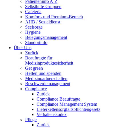
Patienteninfo A-Z
Selbsthilfe-Gruppen
Cafeteria
Komfort- und Premium-Bereich
AHB / Sozialdienst
Seelsorge
Hygiene
Belegungsmanagement
Standortinfo
Über Uns
Zurück
Beauftragte für
Medizinproduktesicherheit
Get green
Helfen und spenden
Medizinpartnerschaften
Beschwerdemanagement
Compliance
Zurück
Compliance Beauftragte
Compliance Management System
Lieferkettensorgfaltspflichtengesetz
Verhaltenskodex
Pflege
Zurück