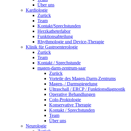
Über uns
Kardiologie
Zurück
Team
Kontakt/Sprechstunden
Herzkatheterlabor
Funktionsabteilung
Rhythmologie und Device-Therapie
Klinik für Gastroenterologie
Zurück
Team
Kontakt / Sprechstunde
magen-darm-zentrum-saar
Zurück
Vorteile des Magen-Darm-Zentrums
Magen- / Darmspiegelung
Ultraschall / ERCP / Funktionsdiagnostik
Operative Behandlungen
Colo-Proktologie
Konservative Therapie
Kontakt / Sprechstunden
Team
Über uns
Neurologie