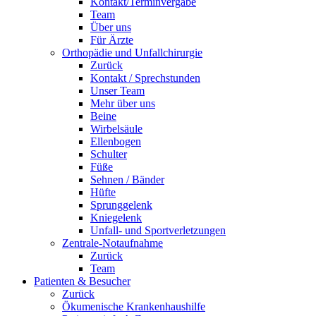
Kontakt/Terminvergabe
Team
Über uns
Für Ärzte
Orthopädie und Unfallchirurgie
Zurück
Kontakt / Sprechstunden
Unser Team
Mehr über uns
Beine
Wirbelsäule
Ellenbogen
Schulter
Füße
Sehnen / Bänder
Hüfte
Sprunggelenk
Kniegelenk
Unfall- und Sportverletzungen
Zentrale-Notaufnahme
Zurück
Team
Patienten & Besucher
Zurück
Ökumenische Krankenhaushilfe