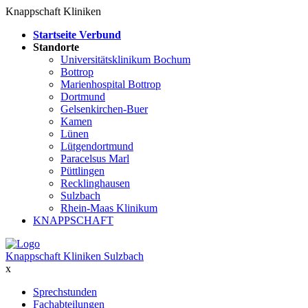
Knappschaft Kliniken
Startseite Verbund
Standorte
Universitätsklinikum Bochum
Bottrop
Marienhospital Bottrop
Dortmund
Gelsenkirchen-Buer
Kamen
Lünen
Lütgendortmund
Paracelsus Marl
Püttlingen
Recklinghausen
Sulzbach
Rhein-Maas Klinikum
KNAPPSCHAFT
Knappschaft Kliniken Sulzbach
x
Sprechstunden
Fachabteilungen