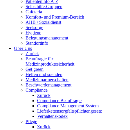
Patienteninfo A-Z
Selbsthilfe-Gruppen
Cafeteria
Komfort- und Premium-Bereich
AHB / Sozialdienst
Seelsorge
Hygiene
Belegungsmanagement
Standortinfo
Über Uns
Zurück
Beauftragte für
Medizinproduktesicherheit
Get green
Helfen und spenden
Medizinpartnerschaften
Beschwerdemanagement
Compliance
Zurück
Compliance Beauftragte
Compliance Management System
Lieferkettensorgfaltspflichtengesetz
Verhaltenskodex
Pflege
Zurück