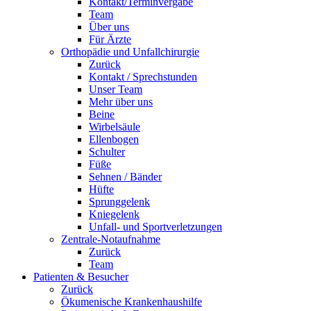
Kontakt/Terminvergabe
Team
Über uns
Für Ärzte
Orthopädie und Unfallchirurgie
Zurück
Kontakt / Sprechstunden
Unser Team
Mehr über uns
Beine
Wirbelsäule
Ellenbogen
Schulter
Füße
Sehnen / Bänder
Hüfte
Sprunggelenk
Kniegelenk
Unfall- und Sportverletzungen
Zentrale-Notaufnahme
Zurück
Team
Patienten & Besucher
Zurück
Ökumenische Krankenhaushilfe