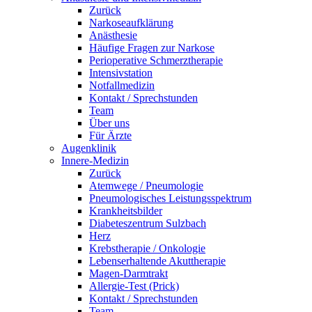
Zurück
Narkoseaufklärung
Anästhesie
Häufige Fragen zur Narkose
Perioperative Schmerztherapie
Intensivstation
Notfallmedizin
Kontakt / Sprechstunden
Team
Über uns
Für Ärzte
Augenklinik
Innere-Medizin
Zurück
Atemwege / Pneumologie
Pneumologisches Leistungsspektrum
Krankheitsbilder
Diabeteszentrum Sulzbach
Herz
Krebstherapie / Onkologie
Lebenserhaltende Akuttherapie
Magen-Darmtrakt
Allergie-Test (Prick)
Kontakt / Sprechstunden
Team