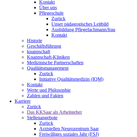
Kontakt
Über uns
Pflegeschule
Zurück
Unser pädagogisches Leitbild
Ausbildung Pflegefachmann/frau
Kontakt
Historie
Geschäftsführung
knappschaft
Knappschaft-Kliniken
Medizinische Partnerschaften
Qualitäts­management
Zurück
Initiative Qualitätsmedizin (IQM)
Kontakt
Werte und Philosophie
Zahlen und Fakten
Karriere
Zurück
Das KKSaar als Arbeitgeber
Stellenangebote
Zurück
Arztstellen Neurozentrum Saar
Freiwilliges soziales Jahr (FSJ)