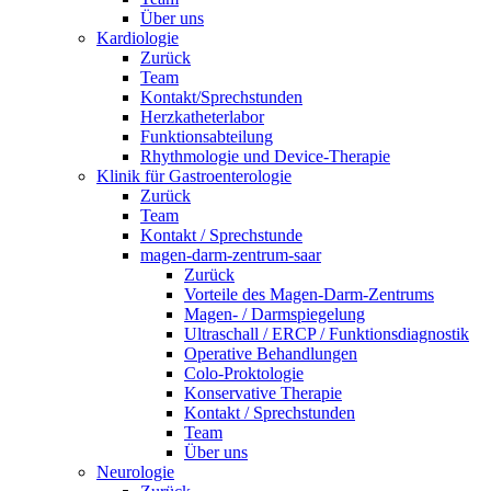
Über uns
Kardiologie
Zurück
Team
Kontakt/Sprechstunden
Herzkatheterlabor
Funktionsabteilung
Rhythmologie und Device-Therapie
Klinik für Gastroenterologie
Zurück
Team
Kontakt / Sprechstunde
magen-darm-zentrum-saar
Zurück
Vorteile des Magen-Darm-Zentrums
Magen- / Darmspiegelung
Ultraschall / ERCP / Funktionsdiagnostik
Operative Behandlungen
Colo-Proktologie
Konservative Therapie
Kontakt / Sprechstunden
Team
Über uns
Neurologie