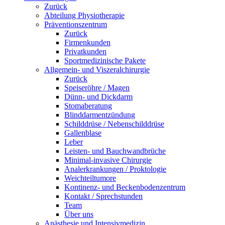
Zurück
Abteilung Physiotherapie
Präventionszentrum
Zurück
Firmenkunden
Privatkunden
Sportmedizinische Pakete
Allgemein- und Viszeralchirurgie
Zurück
Speiseröhre / Magen
Dünn- und Dickdarm
Stomaberatung
Blinddarmentzündung
Schilddrüse / Nebenschilddrüse
Gallenblase
Leber
Leisten- und Bauchwandbrüche
Minimal-invasive Chirurgie
Analerkrankungen / Proktologie
Weichteiltumore
Kontinenz- und Beckenbodenzentrum
Kontakt / Sprechstunden
Team
Über uns
Anästhesie und Intensivmedizin