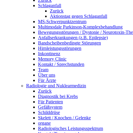
Zurück
Schlaganfall
Zurück
Aktionstag gegen Schlaganfall
MS-Schwerpunktzentrum
Multimodale Parkinson-Komplexbehandlung
Bewegungsstörungen / Dystonie / Neurotoxin-The
Anfallserkrankungen (z.B. Epilepsie)
Bandscheibenbedingte Störungen
Hirnleistungsstörungen
Inkontinenz
Memory Clinic
Kontakt / Sprechstunden
Team
Über uns
Für Ärzte
Radiologie und Nuklearmedizin
Zurück
Diagnostik bei Krebs
Für Patienten
Gefäßsystem
Schilddrüse
Skelett / Knochen / Gelenke
organe
Radiologisches Leistungsspektrum