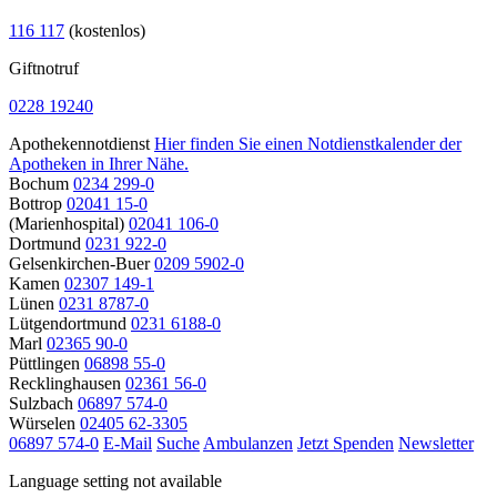
116 117
(kostenlos)
Giftnotruf
0228 19240
Apothekennotdienst
Hier finden Sie einen Notdienstkalender der
Apotheken in Ihrer Nähe.
Bochum
0234 299-0
Bottrop
02041 15-0
(Marienhospital)
02041 106-0
Dortmund
0231 922-0
Gelsenkirchen-Buer
0209 5902-0
Kamen
02307 149-1
Lünen
0231 8787-0
Lütgendortmund
0231 6188-0
Marl
02365 90-0
Püttlingen
06898 55-0
Recklinghausen
02361 56-0
Sulzbach
06897 574-0
Würselen
02405 62-3305
06897 574-0
E-Mail
Suche
Ambulanzen
Jetzt Spenden
Newsletter
Language setting not available