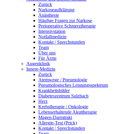
Zurück
Narkoseaufklärung
Anästhesie
Häufige Fragen zur Narkose
Perioperative Schmerztherapie
Intensivstation
Notfallmedizin
Kontakt / Sprechstunden
Team
Über uns
Für Ärzte
Augenklinik
Innere-Medizin
Zurück
Atemwege / Pneumologie
Pneumologisches Leistungsspektrum
Krankheitsbilder
Diabeteszentrum Sulzbach
Herz
Krebstherapie / Onkologie
Lebenserhaltende Akuttherapie
Magen-Darmtrakt
Allergie-Test (Prick)
Kontakt / Sprechstunden
Team