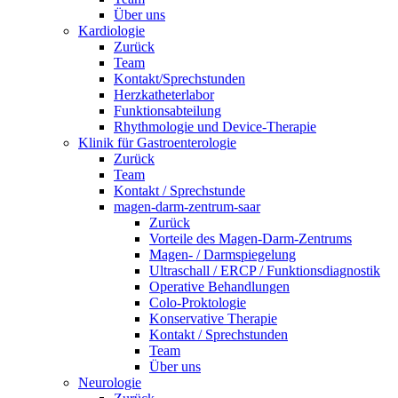
Über uns
Kardiologie
Zurück
Team
Kontakt/Sprechstunden
Herzkatheterlabor
Funktionsabteilung
Rhythmologie und Device-Therapie
Klinik für Gastroenterologie
Zurück
Team
Kontakt / Sprechstunde
magen-darm-zentrum-saar
Zurück
Vorteile des Magen-Darm-Zentrums
Magen- / Darmspiegelung
Ultraschall / ERCP / Funktionsdiagnostik
Operative Behandlungen
Colo-Proktologie
Konservative Therapie
Kontakt / Sprechstunden
Team
Über uns
Neurologie