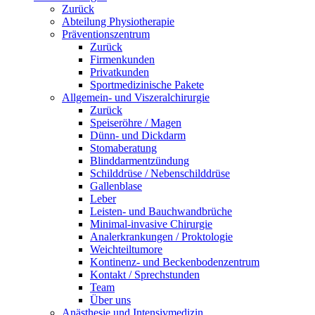
Zurück
Abteilung Physiotherapie
Präventionszentrum
Zurück
Firmenkunden
Privatkunden
Sportmedizinische Pakete
Allgemein- und Viszeralchirurgie
Zurück
Speiseröhre / Magen
Dünn- und Dickdarm
Stomaberatung
Blinddarmentzündung
Schilddrüse / Nebenschilddrüse
Gallenblase
Leber
Leisten- und Bauchwandbrüche
Minimal-invasive Chirurgie
Analerkrankungen / Proktologie
Weichteiltumore
Kontinenz- und Beckenbodenzentrum
Kontakt / Sprechstunden
Team
Über uns
Anästhesie und Intensivmedizin