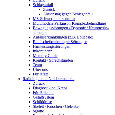
Zurück
Schlaganfall
Zurück
Aktionstag gegen Schlaganfall
MS-Schwerpunktzentrum
Multimodale Parkinson-Komplexbehandlung
Bewegungsstörungen / Dystonie / Neurotoxin-
Therapie
Anfallserkrankungen (z.B. Epilepsie)
Bandscheibenbedingte Störungen
Hirnleistungsstörungen
Inkontinenz
Memory Clinic
Kontakt / Sprechstunden
Team
Über uns
Für Ärzte
Radiologie und Nuklearmedizin
Zurück
Diagnostik bei Krebs
Für Patienten
Gefäßsystem
Schilddrüse
Skelett / Knochen / Gelenke
organe