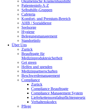
Ökumenische Krankenhaushilfe
Patienteninfo A-Z
Selbsthilfe-Gruppen
Cafeteria
Komfort- und Premium-Bereich
AHB / Sozialdienst
Seelsorge
Hygiene
Belegungsmanagement
Standortinfo
Über Uns
Zurück
Beauftragte für
Medizinproduktesicherheit
Get green
Helfen und spenden
Medizinpartnerschaften
Beschwerdemanagement
Compliance
Zurück
Compliance Beauftragte
Compliance Management System
Lieferkettensorgfaltspflichtengesetz
Verhaltenskodex
Pflege