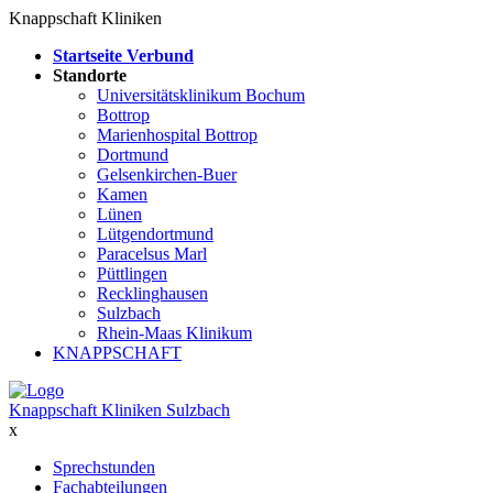
Knappschaft Kliniken
Startseite Verbund
Standorte
Universitätsklinikum Bochum
Bottrop
Marienhospital Bottrop
Dortmund
Gelsenkirchen-Buer
Kamen
Lünen
Lütgendortmund
Paracelsus Marl
Püttlingen
Recklinghausen
Sulzbach
Rhein-Maas Klinikum
KNAPPSCHAFT
Knappschaft Kliniken Sulzbach
x
Sprechstunden
Fachabteilungen