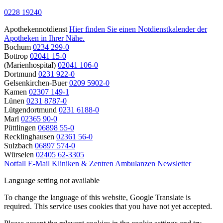
0228 19240
Apothekennotdienst
Hier finden Sie einen Notdienstkalender der
Apotheken in Ihrer Nähe.
Bochum
0234 299-0
Bottrop
02041 15-0
(Marienhospital)
02041 106-0
Dortmund
0231 922-0
Gelsenkirchen-Buer
0209 5902-0
Kamen
02307 149-1
Lünen
0231 8787-0
Lütgendortmund
0231 6188-0
Marl
02365 90-0
Püttlingen
06898 55-0
Recklinghausen
02361 56-0
Sulzbach
06897 574-0
Würselen
02405 62-3305
Notfall
E-Mail
Kliniken & Zentren
Ambulanzen
Newsletter
Language setting not available
To change the language of this website, Google Translate is
required. This service uses cookies that you have not yet accepted.