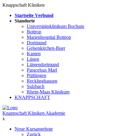
Knappschaft Kliniken
Startseite Verbund
Standorte
Universitätsklinikum Bochum
Bottrop
Marienhospital Bottrop
Dortmund
Gelsenkirchen-Buer
Kamen
Lünen
Lütgendortmund
Paracelsus Marl
Püttlingen
Recklinghausen
Sulzbach
Rhein-Maas Klinikum
KNAPPSCHAFT
Knappschaft Kliniken Akademie
x
Neue Kursangebote
Zurück