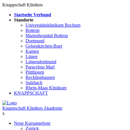
Knappschaft Kliniken
Startseite Verbund
Standorte
Universitätsklinikum Bochum
Bottrop
Marienhospital Bottrop
Dortmund
Gelsenkirchen-Buer
Kamen
Lünen
Lütgendortmund
Paracelsus Marl
Püttlingen
Recklinghausen
Sulzbach
Rhein-Maas Klinikum
KNAPPSCHAFT
Knappschaft Kliniken Akademie
x
Neue Kursangebote
Zurück