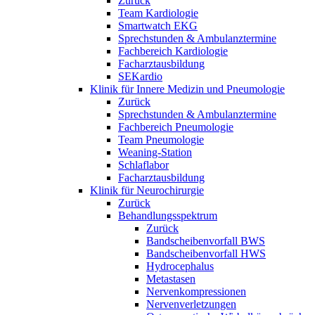
Zurück
Team Kardiologie
Smartwatch EKG
Sprechstunden & Ambulanztermine
Fachbereich Kardiologie
Facharztausbildung
SEKardio
Klinik für Innere Medizin und Pneumologie
Zurück
Sprechstunden & Ambulanztermine
Fachbereich Pneumologie
Team Pneumologie
Weaning-Station
Schlaflabor
Facharztausbildung
Klinik für Neurochirurgie
Zurück
Behandlungsspektrum
Zurück
Bandscheibenvorfall BWS
Bandscheibenvorfall HWS
Hydrocephalus
Metastasen
Nervenkompressionen
Nervenverletzungen