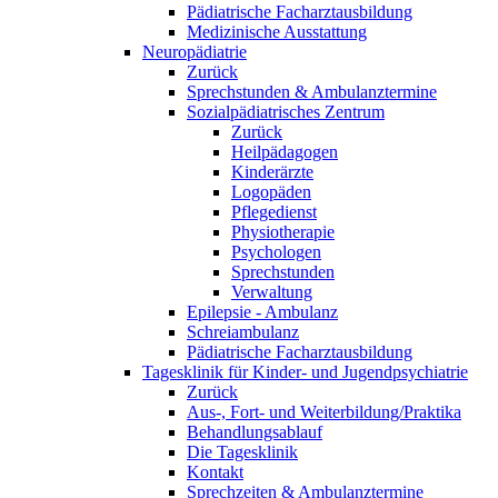
Pädiatrische Facharztausbildung
Medizinische Ausstattung
Neuropädiatrie
Zurück
Sprechstunden & Ambulanztermine
Sozialpädiatrisches Zentrum
Zurück
Heilpädagogen
Kinderärzte
Logopäden
Pflegedienst
Physiotherapie
Psychologen
Sprechstunden
Verwaltung
Epilepsie - Ambulanz
Schreiambulanz
Pädiatrische Facharztausbildung
Tagesklinik für Kinder- und Jugendpsychiatrie
Zurück
Aus-, Fort- und Weiterbildung/Praktika
Behandlungsablauf
Die Tagesklinik
Kontakt
Sprechzeiten & Ambulanztermine