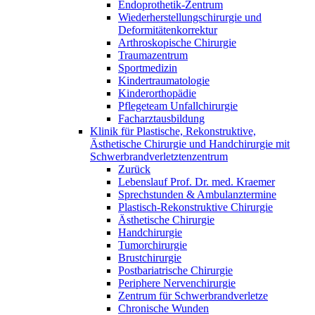
Endoprothetik-Zentrum
Wiederherstellungschirurgie und
Deformitätenkorrektur
Arthroskopische Chirurgie
Traumazentrum
Sportmedizin
Kindertraumatologie
Kinderorthopädie
Pflegeteam Unfallchirurgie
Facharztausbildung
Klinik für Plastische, Rekonstruktive,
Ästhetische Chirurgie und Handchirurgie mit
Schwerbrandverletztenzentrum
Zurück
Lebenslauf Prof. Dr. med. Kraemer
Sprechstunden & Ambulanztermine
Plastisch-Rekonstruktive Chirurgie
Ästhetische Chirurgie
Handchirurgie
Tumorchirurgie
Brustchirurgie
Postbariatrische Chirurgie
Periphere Nervenchirurgie
Zentrum für Schwerbrandverletze
Chronische Wunden