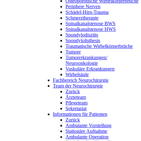
Osteoporotische Wirbelkörperbrüche
Periphere Nerven
Schädel-Hirn-Trauma
Schmerztherapie
Spinalkanalstenose BWS
Spinalkanalstenose HWS
Spondylodiszitis
Spondylolisthesis
Traumatische Wirbelkörperbrüche
Tumore
Tumorerkrankungen/
Neuroonkologie
Vaskuläre Erkrankungen
Wirbelsäule
Fachbereich Neurochirurgie
Team der Neurochirurgie
Zurück
Ärzteteam
Pflegeteam
Sekretariat
Informationen für Patienten
Zurück
Ambulante Vorstellung
Stationäre Aufnahme
Ambulante Operation