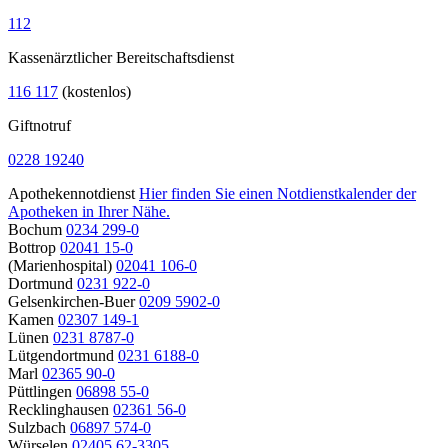
112
Kassenärztlicher Bereitschaftsdienst
116 117
(kostenlos)
Giftnotruf
0228 19240
Apothekennotdienst
Hier finden Sie einen Notdienstkalender der
Apotheken in Ihrer Nähe.
Bochum
0234 299-0
Bottrop
02041 15-0
(Marienhospital)
02041 106-0
Dortmund
0231 922-0
Gelsenkirchen-Buer
0209 5902-0
Kamen
02307 149-1
Lünen
0231 8787-0
Lütgendortmund
0231 6188-0
Marl
02365 90-0
Püttlingen
06898 55-0
Recklinghausen
02361 56-0
Sulzbach
06897 574-0
Würselen
02405 62-3305