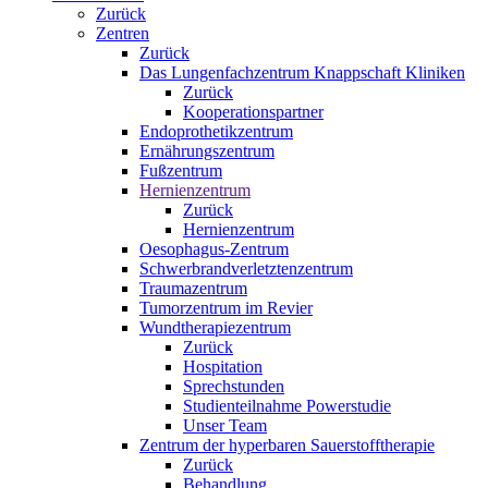
Zurück
Zentren
Zurück
Das Lungenfachzentrum Knappschaft Kliniken
Zurück
Kooperationspartner
Endoprothetikzentrum
Ernährungszentrum
Fußzentrum
Hernienzentrum
Zurück
Hernienzentrum
Oesophagus-Zentrum
Schwerbrandverletztenzentrum
Traumazentrum
Tumorzentrum im Revier
Wundtherapiezentrum
Zurück
Hospitation
Sprechstunden
Studienteilnahme Powerstudie
Unser Team
Zentrum der hyperbaren Sauerstofftherapie
Zurück
Behandlung