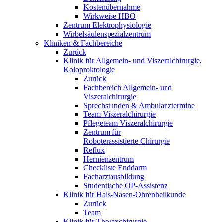
Kostenübernahme
Wirkweise HBO
Zentrum Elektrophysiologie
Wirbelsäulenspezialzentrum
Kliniken & Fachbereiche
Zurück
Klinik für Allgemein- und Viszeralchirurgie,
Koloproktologie
Zurück
Fachbereich Allgemein- und
Viszeralchirurgie
Sprechstunden & Ambulanztermine
Team Viszeralchirurgie
Pflegeteam Viszeralchirurgie
Zentrum für
Roboterassistierte Chirurgie
Reflux
Hernienzentrum
Checkliste Enddarm
Facharztausbildung
Studentische OP-Assistenz
Klinik für Hals-Nasen-Ohrenheilkunde
Zurück
Team
Klinik für Thoraxchirurgie