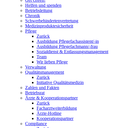
Get Green!
Helfen und spenden
Betriebsleitung
Chronik
Schwerbehindertenvertretung
Medizinproduktesicherheit
Pflege
Zurück
Ausbildung Pflegefachassistent/-in
Ausbildung Pflegefachmann/-frau
Sozialdienst & Entlassungsmanagement
Team
Wir lieben Pflege
Verwaltung
Qualitätsmanagement
Zurück
Initiative Qualitätsmedizin
Zahlen und Fakten
Betriebsrat
Ärzte & Kooperationspartner
Zurück
Facharztweiterbildung
Ärzte-Hotline
Kooperationspartner
Compliance