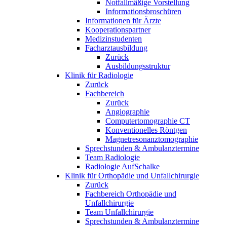
Notfallmäßige Vorstellung
Informationsbroschüren
Informationen für Ärzte
Kooperationspartner
Medizinstudenten
Facharztausbildung
Zurück
Ausbildungsstruktur
Klinik für Radiologie
Zurück
Fachbereich
Zurück
Angiographie
Computertomographie CT
Konventionelles Röntgen
Magnetresonanztomographie
Sprechstunden & Ambulanztermine
Team Radiologie
Radiologie AufSchalke
Klinik für Orthopädie und Unfallchirurgie
Zurück
Fachbereich Orthopädie und
Unfallchirurgie
Team Unfallchirurgie
Sprechstunden & Ambulanztermine