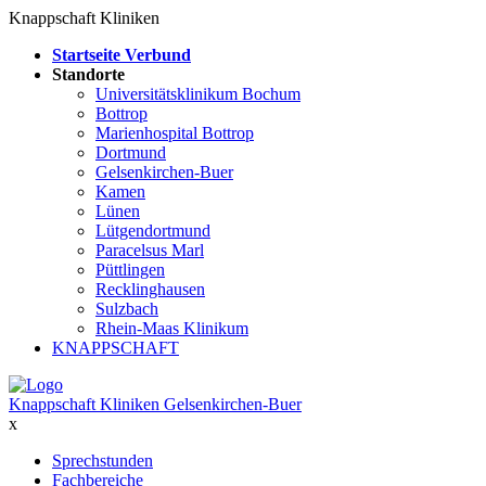
Knappschaft Kliniken
Startseite Verbund
Standorte
Universitätsklinikum Bochum
Bottrop
Marienhospital Bottrop
Dortmund
Gelsenkirchen-Buer
Kamen
Lünen
Lütgendortmund
Paracelsus Marl
Püttlingen
Recklinghausen
Sulzbach
Rhein-Maas Klinikum
KNAPPSCHAFT
Knappschaft Kliniken Gelsenkirchen-Buer
x
Sprechstunden
Fachbereiche