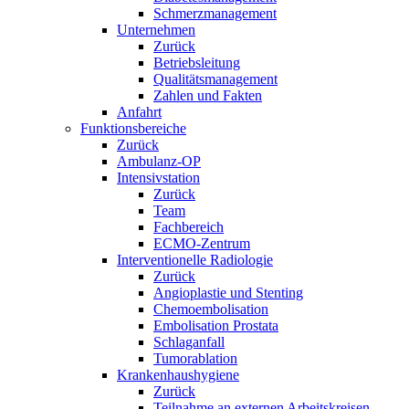
Schmerzmanagement
Unternehmen
Zurück
Betriebsleitung
Qualitätsmanagement
Zahlen und Fakten
Anfahrt
Funktionsbereiche
Zurück
Ambulanz-OP
Intensivstation
Zurück
Team
Fachbereich
ECMO-Zentrum
Interventionelle Radiologie
Zurück
Angioplastie und Stenting
Chemoembolisation
Embolisation Prostata
Schlaganfall
Tumorablation
Krankenhaushygiene
Zurück
Teilnahme an externen Arbeitskreisen