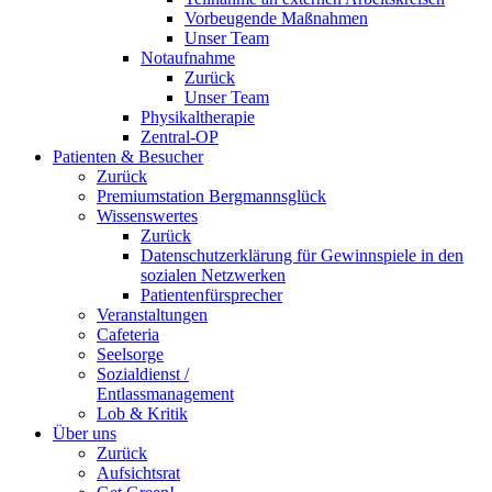
Vorbeugende Maßnahmen
Unser Team
Notaufnahme
Zurück
Unser Team
Physikaltherapie
Zentral-OP
Patienten & Besucher
Zurück
Premiumstation Bergmannsglück
Wissenswertes
Zurück
Datenschutzerklärung für Gewinnspiele in den
sozialen Netzwerken
Patientenfürsprecher
Veranstaltungen
Cafeteria
Seelsorge
Sozialdienst /
Entlassmanagement
Lob & Kritik
Über uns
Zurück
Aufsichtsrat