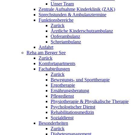
Unser Team
Zentrale Aufnahme Kinderklinik (ZAK)
Sprechstunden & Ambulanztermine
Funktionsbereiche
Zurück
Ärztliche Kinderschutzambulanz
Opferambulanz
Schreiambulanz
Anfahrt
Reha am Berger See
Zurück
Komfortapartments
Fachabteilungen
Zurück
Bewegungs- und Sporttherapie
Ergotherapie
Ernährungsberatung
Pflegedienst
Physiotherapie & Physikalische Therapie
Psychologischer Dienst
Rehabilitationsmedizin
Sozialdienst
Besonderheiten
Zurück
Diabetesmanagement