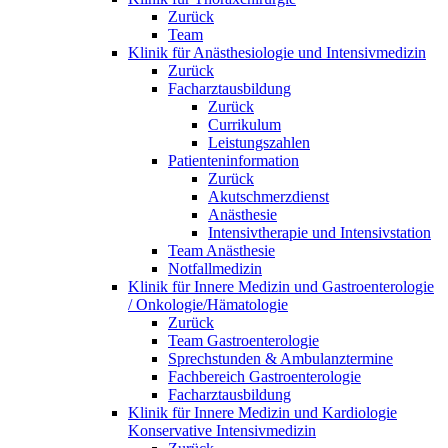
Zurück
Team
Klinik für Anästhesiologie und Intensivmedizin
Zurück
Facharztausbildung
Zurück
Currikulum
Leistungszahlen
Patienteninformation
Zurück
Akutschmerzdienst
Anästhesie
Intensivtherapie und Intensivstation
Team Anästhesie
Notfallmedizin
Klinik für Innere Medizin und Gastroenterologie
/ Onkologie/Hämatologie
Zurück
Team Gastroenterologie
Sprechstunden & Ambulanztermine
Fachbereich Gastroenterologie
Facharztausbildung
Klinik für Innere Medizin und Kardiologie
Konservative Intensivmedizin