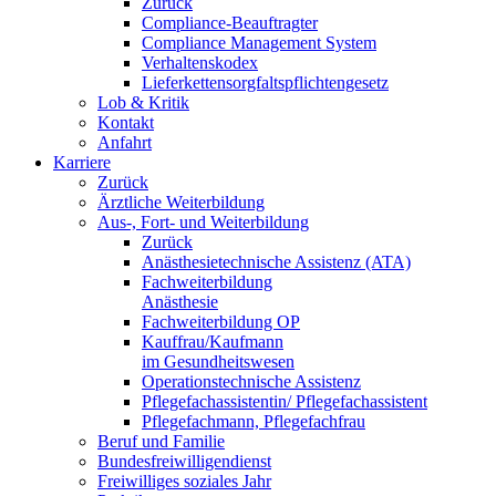
Zurück
Compliance-Beauftragter
Compliance Management System
Verhaltenskodex
Lieferkettensorgfaltspflichtengesetz
Lob & Kritik
Kontakt
Anfahrt
Karriere
Zurück
Ärztliche Weiterbildung
Aus-, Fort- und Weiterbildung
Zurück
Anästhesietechnische Assistenz (ATA)
Fachweiterbildung
Anästhesie
Fachweiterbildung OP
Kauffrau/Kaufmann
im Gesundheitswesen
Operationstechnische Assistenz
Pflegefachassistentin/ Pflegefachassistent
Pflegefachmann, Pflegefachfrau
Beruf und Familie
Bundesfreiwilligendienst
Freiwilliges soziales Jahr