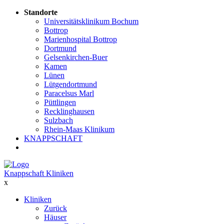
Standorte
Universitätsklinikum Bochum
Bottrop
Marienhospital Bottrop
Dortmund
Gelsenkirchen-Buer
Kamen
Lünen
Lütgendortmund
Paracelsus Marl
Püttlingen
Recklinghausen
Sulzbach
Rhein-Maas Klinikum
KNAPPSCHAFT
Knappschaft Kliniken
x
Kliniken
Zurück
Häuser