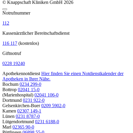
© Knappschaft Kliniken GmbH 2026
Notrufnummer
112
Kassenärztlicher Bereitschaftsdienst
116 117
(kostenlos)
Giftnotruf
0228 19240
Apothekennotdienst
Hier finden Sie einen Notdienstkalender der
Apotheken in Ihrer Nähe.
Bochum
0234 299-0
Bottrop
02041 15-0
(Marienhospital)
02041 106-0
Dortmund
0231 922-0
Gelsenkirchen-Buer
0209 5902-0
Kamen
02307 149-1
Lünen
0231 8787-0
Lütgendortmund
0231 6188-0
Marl
02365 90-0
Püttlingen
06898 55-0