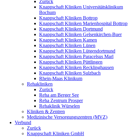
Zurück
Knappschaft Kliniken Universitätsklinikum
Bochum
Knappschaft Kliniken Bottrop
Knappschaft Kliniken Marienhospital Bottrop
Knappschaft Kliniken Dortmund
Knappschaft Kliniken Gelsenkirchen-Buer
Knappschaft Kliniken Kamen
Knappschaft Kliniken Lünen
Knappschaft Kliniken Lütgendortmund
Knappschaft Kliniken Paracelsus Marl
Knappschaft Kliniken Püttlingen
Knappschaft Kliniken Recklinghausen
Knappschaft Kliniken Sulzbach
Rhein-Maas Klinikum
Rehakliniken
Zurück
Reha am Berger See
Reha Zentrum Prosper
Rehaklinik Würselen
Kliniken & Zentren
Medizinische Versorgungszentren (MVZ)
Verbund
Zurück
Knappschaft Kliniken GmbH