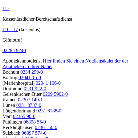
112
Kassenärztlicher Bereitschaftsdienst
116 117
(kostenlos)
Giftnotruf
0228 19240
Apothekennotdienst
Hier finden Sie einen Notdienstkalender der
Apotheken in Ihrer Nähe.
Bochum
0234 299-0
Bottrop
02041 15-0
(Marienhospital)
02041 106-0
Dortmund
0231 922-0
Gelsenkirchen-Buer
0209 5902-0
Kamen
02307 149-1
Lünen
0231 8787-0
Lütgendortmund
0231 6188-0
Marl
02365 90-0
Püttlingen
06898 55-0
Recklinghausen
02361 56-0
Sulzbach
06897 574-0