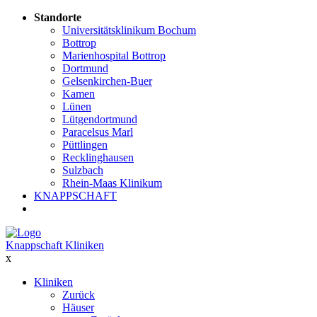
Standorte
Universitätsklinikum Bochum
Bottrop
Marienhospital Bottrop
Dortmund
Gelsenkirchen-Buer
Kamen
Lünen
Lütgendortmund
Paracelsus Marl
Püttlingen
Recklinghausen
Sulzbach
Rhein-Maas Klinikum
KNAPPSCHAFT
Knappschaft Kliniken
x
Kliniken
Zurück
Häuser