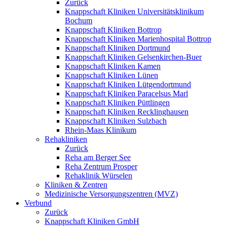
Zurück
Knappschaft Kliniken Universitätsklinikum
Bochum
Knappschaft Kliniken Bottrop
Knappschaft Kliniken Marienhospital Bottrop
Knappschaft Kliniken Dortmund
Knappschaft Kliniken Gelsenkirchen-Buer
Knappschaft Kliniken Kamen
Knappschaft Kliniken Lünen
Knappschaft Kliniken Lütgendortmund
Knappschaft Kliniken Paracelsus Marl
Knappschaft Kliniken Püttlingen
Knappschaft Kliniken Recklinghausen
Knappschaft Kliniken Sulzbach
Rhein-Maas Klinikum
Rehakliniken
Zurück
Reha am Berger See
Reha Zentrum Prosper
Rehaklinik Würselen
Kliniken & Zentren
Medizinische Versorgungszentren (MVZ)
Verbund
Zurück
Knappschaft Kliniken GmbH