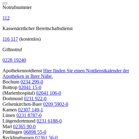
Notrufnummer
112
Kassenärztlicher Bereitschaftsdienst
116 117
(kostenlos)
Giftnotruf
0228 19240
Apothekennotdienst
Hier finden Sie einen Notdienstkalender der
Apotheken in Ihrer Nähe.
Bochum
0234 299-0
Bottrop
02041 15-0
(Marienhospital)
02041 106-0
Dortmund
0231 922-0
Gelsenkirchen-Buer
0209 5902-0
Kamen
02307 149-1
Lünen
0231 8787-0
Lütgendortmund
0231 6188-0
Marl
02365 90-0
Püttlingen
06898 55-0
Recklinghausen
02361 56-0