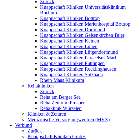
Zurück
Knappschaft Kliniken Universitätsklinikum
Bochum
Knappschaft Kliniken Bottrop
Knappschaft Kliniken Marienhospital Bottrop
Knappschaft Kliniken Dortmund
Knappschaft Kliniken Gelsenkirchen-Buer
Knappschaft Kliniken Kamen
Knappschaft Kliniken Lünen
Knappschaft Kliniken Lütgendortmund
Knappschaft Kliniken Paracelsus Marl
Knappschaft Kliniken Püttlingen
Knappschaft Kliniken Recklinghausen
Knappschaft Kliniken Sulzbach
Rhein-Maas Klinikum
Rehakliniken
Zurück
Reha am Berger See
Reha Zentrum Prosper
Rehaklinik Würselen
Kliniken & Zentren
Medizinische Versorgungszentren (MVZ)
Verbund
Zurück
Knappschaft Kliniken GmbH