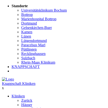
Standorte
Universitätsklinikum Bochum
Bottrop
Marienhospital Bottrop
Dortmund
Gelsenkirchen-Buer
Kamen
Lünen
Lütgendortmund
Paracelsus Marl
Püttlingen
Recklinghausen
Sulzbach
Rhein-Maas Klinikum
KNAPPSCHAFT
Knappschaft Kliniken
x
Kliniken
Zurück
Häuser