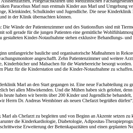
, Assistenzärzten, Pflegefachkräften und Medizinischen Fachangestellt
iken Paracelsus Marl nun erstmals Kinder aus Marl und Umgebung vers
e, Kleinkinder, Schulkinder und Jugendliche. Die neue Kinderklinik Ma
 und in der Klinik übernachten können.
: Die Wände der Patientenzimmer und des Stationsflurs sind mit Tiermo
it soll gerade für die jungen Patienten eine gemütliche Wohlfühlatmo
u gestalteten Kinder-Notaufnahme stehen exklusive Behandlungs- und W
eginn umfangreiche bauliche und organisatorische Maßnahmen in Rekor
wachungsmonitore angeschafft. Zehn Patientenzimmer und weitere Arzt
iele, Kinderbücher und Malsachen für die Wartebereiche besorgt worde
Platz für die Kinderstation und die Kinder-Notaufnahme zu schaffen. 
rklinik Marl an den Start gegangen ist. Eine neue Fachabteilung zu gr
zlich bei allen Mitwirkenden. Und die Mühen haben sich gelohnt, denn
is heute haben wir bereits über 200 Kinder und Jugendliche behandelt, 
wir Herrn Dr. Andreas Wemhöner als neuen Chefarzt begrüßen dürfen“,
k Marl als Chefarzt zu begleiten und von Beginn an Akzente setzen zu
 Darunter die Kinderkardiologie, Diabetologie, Adipositas-Therapiepro
e schrittweise Erweiterung der Bettenkapazitäten und einen geplanten Neu