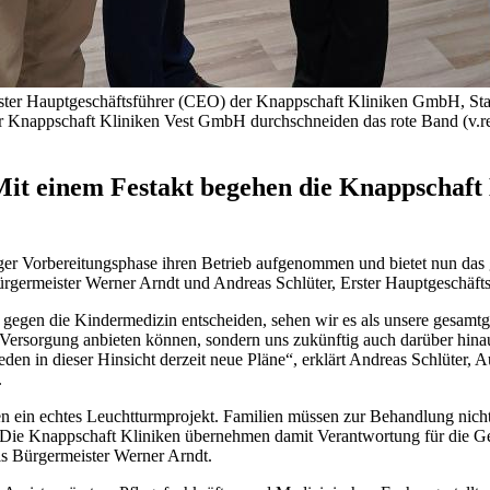
er, Erster Hauptgeschäftsführer (CEO) der Knappschaft Kliniken GmbH, S
r Knappschaft Kliniken Vest GmbH durchschneiden das rote Band (v.re
 Mit einem Festakt begehen die Knappschaft
ger Vorbereitungsphase ihren Betrieb aufgenommen und bietet nun das
n Bürgermeister Werner Arndt und Andreas Schlüter, Erster Hauptgesch
en die Kindermedizin entscheiden, sehen wir es als unsere gesamtges
Versorgung anbieten können, sondern uns zukünftig auch darüber hina
en in dieser Hinsicht derzeit neue Pläne“, erklärt Andreas Schlüter, 
.
n ein echtes Leuchtturmprojekt. Familien müssen zur Behandlung nicht
. Die Knappschaft Kliniken übernehmen damit Verantwortung für die Ge
ls Bürgermeister Werner Arndt.