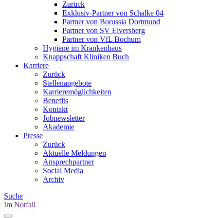
Zurück
Exklusiv-Partner von Schalke 04
Partner von Borussia Dortmund
Partner von SV Elversberg
Partner von VfL Bochum
Hygiene im Krankenhaus
Knappschaft Kliniken Buch
Karriere
Zurück
Stellenangebote
Karrieremöglichkeiten
Benefits
Kontakt
Jobnewsletter
Akademie
Presse
Zurück
Aktuelle Meldungen
Ansprechpartner
Social Media
Archiv
Suche
Im Notfall