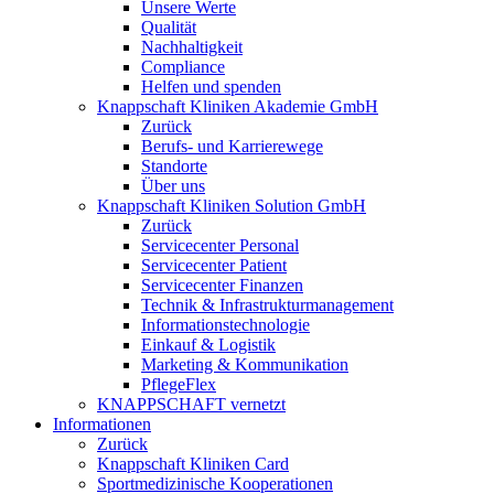
Unsere Werte
Qualität
Nachhaltigkeit
Compliance
Helfen und spenden
Knappschaft Kliniken Akademie GmbH
Zurück
Berufs- und Karrierewege
Standorte
Über uns
Knappschaft Kliniken Solution GmbH
Zurück
Servicecenter Personal
Servicecenter Patient
Servicecenter Finanzen
Technik & Infrastrukturmanagement
Informationstechnologie
Einkauf & Logistik
Marketing & Kommunikation
PflegeFlex
KNAPPSCHAFT vernetzt
Informationen
Zurück
Knappschaft Kliniken Card
Sportmedizinische Kooperationen