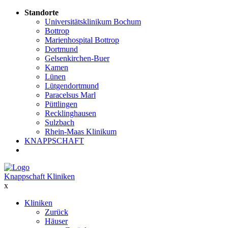
Standorte
Universitätsklinikum Bochum
Bottrop
Marienhospital Bottrop
Dortmund
Gelsenkirchen-Buer
Kamen
Lünen
Lütgendortmund
Paracelsus Marl
Püttlingen
Recklinghausen
Sulzbach
Rhein-Maas Klinikum
KNAPPSCHAFT
Knappschaft Kliniken
x
Kliniken
Zurück
Häuser