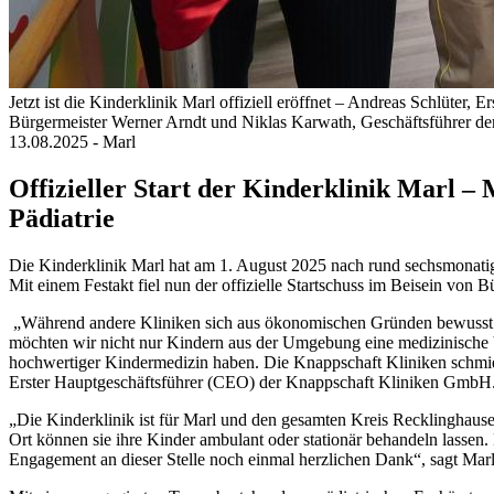
Jetzt ist die Kinderklinik Marl offiziell eröffnet – Andreas Schlüt
Bürgermeister Werner Arndt und Niklas Karwath, Geschäftsführer de
13.08.2025
- Marl
Offizieller Start der Kinderklinik Marl –
Pädiatrie
Die Kinderklinik Marl hat am 1. August 2025 nach rund sechsmonati
Mit einem Festakt fiel nun der offizielle Startschuss im Beisein vo
„Während andere Kliniken sich aus ökonomischen Gründen bewusst geg
möchten wir nicht nur Kindern aus der Umgebung eine medizinische 
hochwertiger Kindermedizin haben. Die Knappschaft Kliniken schmied
Erster Hauptgeschäftsführer (CEO) der Knappschaft Kliniken GmbH
„Die Kinderklinik ist für Marl und den gesamten Kreis Recklinghause
Ort können sie ihre Kinder ambulant oder stationär behandeln lassen
Engagement an dieser Stelle noch einmal herzlichen Dank“, sagt Mar