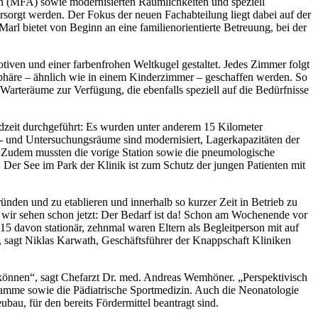
en (MFA) sowie modernisierten Räumlichkeiten und speziell
orgt werden. Der Fokus der neuen Fachabteilung liegt dabei auf der
rl bietet von Beginn an eine familienorientierte Betreuung, bei der
tiven und einer farbenfrohen Weltkugel gestaltet. Jedes Zimmer folgt
sphäre – ähnlich wie in einem Kinderzimmer – geschaffen werden. So
arteräume zur Verfügung, die ebenfalls speziell auf die Bedürfnisse
dzeit durchgeführt: Es wurden unter anderem 15 Kilometer
- und Untersuchungsräume sind modernisiert, Lagerkapazitäten der
n. Zudem mussten die vorige Station sowie die pneumologische
Der See im Park der Klinik ist zum Schutz der jungen Patienten mit
ünden und zu etablieren und innerhalb so kurzer Zeit in Betrieb zu
 wir sehen schon jetzt: Der Bedarf ist da! Schon am Wochenende vor
15 davon stationär, zehnmal waren Eltern als Begleitperson mit auf
 sagt Niklas Karwath, Geschäftsführer der Knappschaft Kliniken
 können“, sagt Chefarzt Dr. med. Andreas Wemhöner. „Perspektivisch
gramme sowie die Pädiatrische Sportmedizin. Auch die Neonatologie
bau, für den bereits Fördermittel beantragt sind.