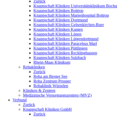
Zurück
Knappschaft Kliniken Universitätsklinikum Boch
Knappschaft Kliniken Bottrop
Knappschaft Kliniken Marienhospital Bottrop
Knappschaft Kliniken Dortmund
Knappschaft Kliniken Gelsenkirchen-Buer
Knappschaft Kliniken Kamen
Knappschaft Kliniken Lünen
Knappschaft Kliniken Lütgendortmund
Knappschaft Kliniken Paracelsus Marl
Knappschaft Kliniken Püttlingen
Knappschaft Kliniken Recklinghausen
Knappschaft Kliniken Sulzbach
Rhein-Maas Klinikum
Rehakliniken
Zurück
Reha am Berger See
Reha Zentrum Prosper
Rehaklinik Würselen
Kliniken & Zentren
Medizinische Versorgungszentren (MVZ)
Verbund
Zurück
Knappschaft Kliniken GmbH
Zurück