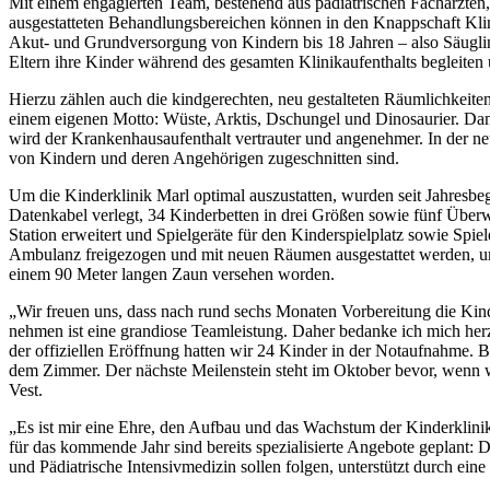
Mit einem engagierten Team, bestehend aus pädiatrischen Fachärzten
ausgestatteten Behandlungsbereichen können in den Knappschaft Klin
Akut- und Grundversorgung von Kindern bis 18 Jahren – also Säugling
Eltern ihre Kinder während des gesamten Klinikaufenthalts begleiten
Hierzu zählen auch die kindgerechten, neu gestalteten Räumlichkeiten
einem eigenen Motto: Wüste, Arktis, Dschungel und Dinosaurier. Dam
wird der Krankenhausaufenthalt vertrauter und angenehmer. In der ne
von Kindern und deren Angehörigen zugeschnitten sind.
Um die Kinderklinik Marl optimal auszustatten, wurden seit Jahresb
Datenkabel verlegt, 34 Kinderbetten in drei Größen sowie fünf Über
Station erweitert und Spielgeräte für den Kinderspielplatz sowie Sp
Ambulanz freigezogen und mit neuen Räumen ausgestattet werden, um 
einem 90 Meter langen Zaun versehen worden.
„Wir freuen uns, dass nach rund sechs Monaten Vorbereitung die Kinde
nehmen ist eine grandiose Teamleistung. Daher bedanke ich mich her
der offiziellen Eröffnung hatten wir 24 Kinder in der Notaufnahme. B
dem Zimmer. Der nächste Meilenstein steht im Oktober bevor, wenn 
Vest.
„Es ist mir eine Ehre, den Aufbau und das Wachstum der Kinderklini
für das kommende Jahr sind bereits spezialisierte Angebote geplant:
und Pädiatrische Intensivmedizin sollen folgen, unterstützt durch ein