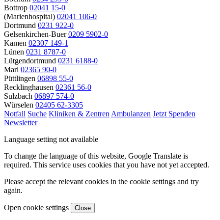
Bottrop
02041 15-0
(Marienhospital)
02041 106-0
Dortmund
0231 922-0
Gelsenkirchen-Buer
0209 5902-0
Kamen
02307 149-1
Lünen
0231 8787-0
Lütgendortmund
0231 6188-0
Marl
02365 90-0
Püttlingen
06898 55-0
Recklinghausen
02361 56-0
Sulzbach
06897 574-0
Würselen
02405 62-3305
Notfall
Suche
Kliniken & Zentren
Ambulanzen
Jetzt Spenden
Newsletter
Language setting not available
To change the language of this website, Google Translate is
required. This service uses cookies that you have not yet accepted.
Please accept the relevant cookies in the cookie settings and try
again.
Open cookie settings
Close