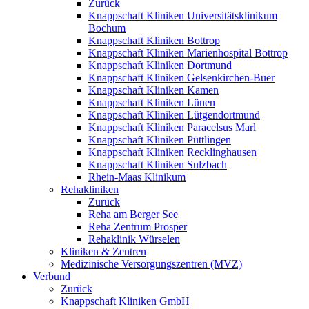
Zurück
Knappschaft Kliniken Universitätsklinikum
Bochum
Knappschaft Kliniken Bottrop
Knappschaft Kliniken Marienhospital Bottrop
Knappschaft Kliniken Dortmund
Knappschaft Kliniken Gelsenkirchen-Buer
Knappschaft Kliniken Kamen
Knappschaft Kliniken Lünen
Knappschaft Kliniken Lütgendortmund
Knappschaft Kliniken Paracelsus Marl
Knappschaft Kliniken Püttlingen
Knappschaft Kliniken Recklinghausen
Knappschaft Kliniken Sulzbach
Rhein-Maas Klinikum
Rehakliniken
Zurück
Reha am Berger See
Reha Zentrum Prosper
Rehaklinik Würselen
Kliniken & Zentren
Medizinische Versorgungszentren (MVZ)
Verbund
Zurück
Knappschaft Kliniken GmbH