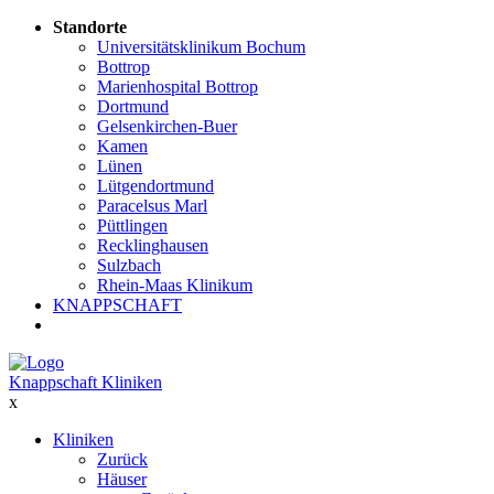
Standorte
Universitätsklinikum Bochum
Bottrop
Marienhospital Bottrop
Dortmund
Gelsenkirchen-Buer
Kamen
Lünen
Lütgendortmund
Paracelsus Marl
Püttlingen
Recklinghausen
Sulzbach
Rhein-Maas Klinikum
KNAPPSCHAFT
Knappschaft Kliniken
x
Kliniken
Zurück
Häuser