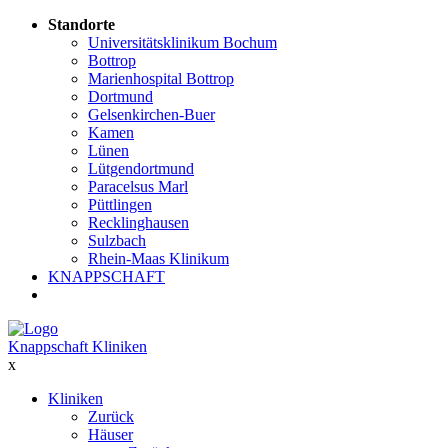
Standorte
Universitätsklinikum Bochum
Bottrop
Marienhospital Bottrop
Dortmund
Gelsenkirchen-Buer
Kamen
Lünen
Lütgendortmund
Paracelsus Marl
Püttlingen
Recklinghausen
Sulzbach
Rhein-Maas Klinikum
KNAPPSCHAFT
Knappschaft Kliniken
x
Kliniken
Zurück
Häuser