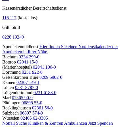
Kassenärztlicher Bereitschaftsdienst
116 117
(kostenlos)
Giftnotruf
0228 19240
Apothekennotdienst
Hier finden Sie einen Notdienstkalender der
Apotheken in Ihrer Nähe.
Bochum
0234 299-0
Bottrop
02041 15-0
(Marienhospital)
02041 106-0
Dortmund
0231 922-0
Gelsenkirchen-Buer
0209 5902-0
Kamen
02307 149-1
Lünen
0231 8787-0
Lütgendortmund
0231 6188-0
Marl
02365 90-0
Püttlingen
06898 55-0
Recklinghausen
02361 56-0
Sulzbach
06897 574-0
Würselen
02405 62-3305
Notfall
Suche
Kliniken & Zentren
Ambulanzen
Jetzt Spenden