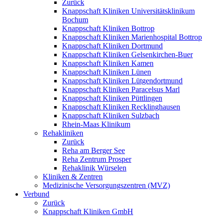
Zurück
Knappschaft Kliniken Universitätsklinikum
Bochum
Knappschaft Kliniken Bottrop
Knappschaft Kliniken Marienhospital Bottrop
Knappschaft Kliniken Dortmund
Knappschaft Kliniken Gelsenkirchen-Buer
Knappschaft Kliniken Kamen
Knappschaft Kliniken Lünen
Knappschaft Kliniken Lütgendortmund
Knappschaft Kliniken Paracelsus Marl
Knappschaft Kliniken Püttlingen
Knappschaft Kliniken Recklinghausen
Knappschaft Kliniken Sulzbach
Rhein-Maas Klinikum
Rehakliniken
Zurück
Reha am Berger See
Reha Zentrum Prosper
Rehaklinik Würselen
Kliniken & Zentren
Medizinische Versorgungszentren (MVZ)
Verbund
Zurück
Knappschaft Kliniken GmbH