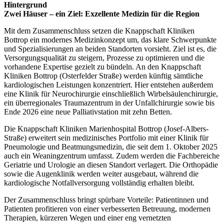
Hintergrund
Zwei Häuser – ein Ziel: Exzellente Medizin für die Region
Mit dem Zusammenschluss setzen die Knappschaft Kliniken
Bottrop ein modernes Medizinkonzept um, das klare Schwerpunkte
und Spezialisierungen an beiden Standorten vorsieht. Ziel ist es, die
Versorgungsqualität zu steigern, Prozesse zu optimieren und die
vorhandene Expertise gezielt zu bündeln. An den Knappschaft
Kliniken Bottrop (Osterfelder Straße) werden künftig sämtliche
kardiologischen Leistungen konzentriert. Hier entstehen außerdem
eine Klinik für Neurochirurgie einschließlich Wirbelsäulenchirurgie,
ein überregionales Traumazentrum in der Unfallchirurgie sowie bis
Ende 2026 eine neue Palliativstation mit zehn Betten.
Die Knappschaft Kliniken Marienhospital Bottrop (Josef-Albers-
Straße) erweitert sein medizinisches Portfolio mit einer Klinik für
Pneumologie und Beatmungsmedizin, die seit dem 1. Oktober 2025
auch ein Weaningzentrum umfasst. Zudem werden die Fachbereiche
Geriatrie und Urologie an diesen Standort verlagert. Die Orthopädie
sowie die Augenklinik werden weiter ausgebaut, während die
kardiologische Notfallversorgung vollständig erhalten bleibt.
Der Zusammenschluss bringt spürbare Vorteile: Patientinnen und
Patienten profitieren von einer verbesserten Betreuung, modernen
Therapien, kürzeren Wegen und einer eng vernetzten