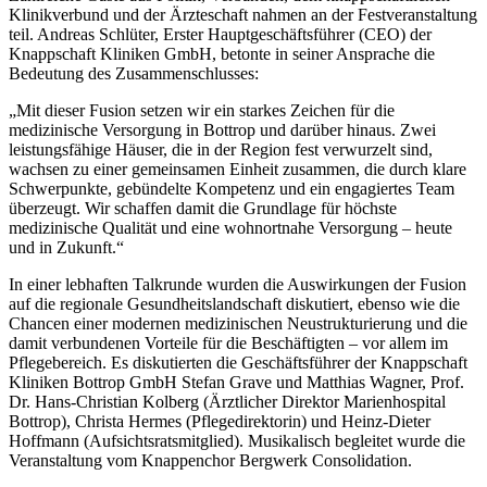
Klinikverbund und der Ärzteschaft nahmen an der Festveranstaltung
teil. Andreas Schlüter, Erster Hauptgeschäftsführer (CEO) der
Knappschaft Kliniken GmbH, betonte in seiner Ansprache die
Bedeutung des Zusammenschlusses:
„Mit dieser Fusion setzen wir ein starkes Zeichen für die
medizinische Versorgung in Bottrop und darüber hinaus. Zwei
leistungsfähige Häuser, die in der Region fest verwurzelt sind,
wachsen zu einer gemeinsamen Einheit zusammen, die durch klare
Schwerpunkte, gebündelte Kompetenz und ein engagiertes Team
überzeugt. Wir schaffen damit die Grundlage für höchste
medizinische Qualität und eine wohnortnahe Versorgung – heute
und in Zukunft.“
In einer lebhaften Talkrunde wurden die Auswirkungen der Fusion
auf die regionale Gesundheitslandschaft diskutiert, ebenso wie die
Chancen einer modernen medizinischen Neustrukturierung und die
damit verbundenen Vorteile für die Beschäftigten – vor allem im
Pflegebereich. Es diskutierten die Geschäftsführer der Knappschaft
Kliniken Bottrop GmbH Stefan Grave und Matthias Wagner, Prof.
Dr. Hans-Christian Kolberg (Ärztlicher Direktor Marienhospital
Bottrop), Christa Hermes (Pflegedirektorin) und Heinz-Dieter
Hoffmann (Aufsichtsratsmitglied). Musikalisch begleitet wurde die
Veranstaltung vom Knappenchor Bergwerk Consolidation.