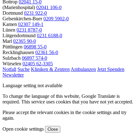
Bottrop
02041 15-0
(Marienhospital)
02041 106-0
Dortmund
0231 922-0
Gelsenkirchen-Buer
0209 5902-0
Kamen
02307 149-1
Lünen
0231 8787-0
Lütgendortmund
0231 6188-0
Marl
02365 90-0
Püttlingen
06898 55-0
Recklinghausen
02361 56-0
Sulzbach
06897 574-0
Würselen
02405 62-3305
Notfall
Suche
Kliniken & Zentren
Ambulanzen
Jetzt Spenden
Newsletter
Language setting not available
To change the language of this website, Google Translate is
required. This service uses cookies that you have not yet accepted.
Please accept the relevant cookies in the cookie settings and try
again.
Open cookie settings
Close