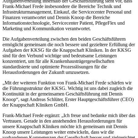
Aufgabenverteilung innerhalb der Geschäftsführung sieht vor, dass
Frank-Michael Frede insbesondere die Bereiche Technik und
Infrastrukturmanagement, Einkauf, die Servicecenter Personal und
Finanzen verantwortet und Dennis Knoop die Bereiche
Informationstechnologie, Servicecenter Patient, PflegeFlex und
Marketing und Kommunikation verantwortet.
Die Aufgabenverteilung zwischen den beiden Geschäftsführern
ermöglicht gemeinsam die noch bessere und gezieltere Erfüllung der
Aufgaben der KKSG für die Knappschaft Kliniken. In der KKSG
sind für den Verbund wichtige und bedeutsame Leistungen
konzentriert, um für alle Krankenhausträgergesellschaften
standardisierte und optimierte Prozesslösungen für die
Herausforderungen der Zukunft umzusetzen.
„Mit der weiteren Funktion von Frank-Michael Frede schärfen wir
die Führungsstruktur der KKSG. Wichtig ist uns dabei zugleich die
Kontinuität in der gemeinsamen Geschäftsführung mit Dennis
Knoop“, sagt Andreas Schlüter, Erster Hauptgeschäftsführer (CEO)
der Knappschaft Kliniken GmbH.
Frank-Michael Frede ergänzt: „Ich freue und bedanke mich über das
Vertrauen. Gerade in den anstehenden Herausforderungen für
unsere Knappschaft Kliniken möchte ich gemeinsam mit Dennis
Knoop unsere Leistungen weiter entwickeln, dass wir die
vorhandenen Kompetenzen der Gesellschaft besser und zielgerichtet