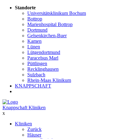
Standorte
Universitätsklinikum Bochum
Bottrop
Marienhospital Bottrop
Dortmund
Gelsenkirchen-Buer
Kamen
Lünen
Lütgendortmund
Paracelsus Marl
Püttlingen
Recklinghausen
Sulzbach
Rhein-Maas Klinikum
KNAPPSCHAFT
Knappschaft Kliniken
x
Kliniken
Zurück
Häuser