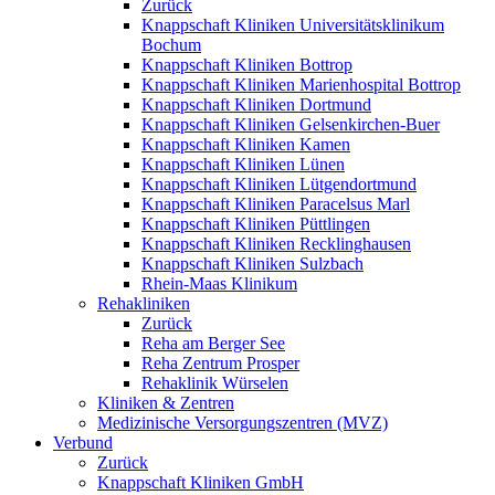
Zurück
Knappschaft Kliniken Universitätsklinikum
Bochum
Knappschaft Kliniken Bottrop
Knappschaft Kliniken Marienhospital Bottrop
Knappschaft Kliniken Dortmund
Knappschaft Kliniken Gelsenkirchen-Buer
Knappschaft Kliniken Kamen
Knappschaft Kliniken Lünen
Knappschaft Kliniken Lütgendortmund
Knappschaft Kliniken Paracelsus Marl
Knappschaft Kliniken Püttlingen
Knappschaft Kliniken Recklinghausen
Knappschaft Kliniken Sulzbach
Rhein-Maas Klinikum
Rehakliniken
Zurück
Reha am Berger See
Reha Zentrum Prosper
Rehaklinik Würselen
Kliniken & Zentren
Medizinische Versorgungszentren (MVZ)
Verbund
Zurück
Knappschaft Kliniken GmbH