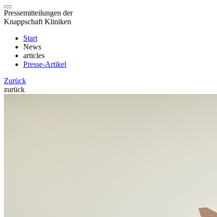
Pressemitteilungen der
Knappschaft Kliniken
Start
News
articles
Presse-Artikel
Zurück
zurück