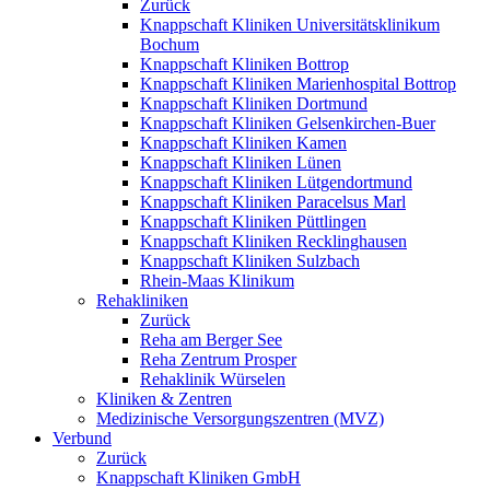
Zurück
Knappschaft Kliniken Universitätsklinikum
Bochum
Knappschaft Kliniken Bottrop
Knappschaft Kliniken Marienhospital Bottrop
Knappschaft Kliniken Dortmund
Knappschaft Kliniken Gelsenkirchen-Buer
Knappschaft Kliniken Kamen
Knappschaft Kliniken Lünen
Knappschaft Kliniken Lütgendortmund
Knappschaft Kliniken Paracelsus Marl
Knappschaft Kliniken Püttlingen
Knappschaft Kliniken Recklinghausen
Knappschaft Kliniken Sulzbach
Rhein-Maas Klinikum
Rehakliniken
Zurück
Reha am Berger See
Reha Zentrum Prosper
Rehaklinik Würselen
Kliniken & Zentren
Medizinische Versorgungszentren (MVZ)
Verbund
Zurück
Knappschaft Kliniken GmbH