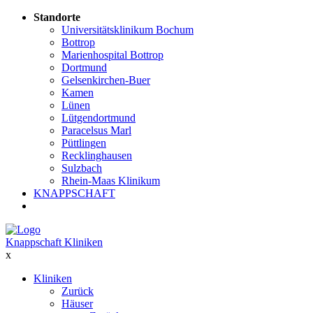
Standorte
Universitätsklinikum Bochum
Bottrop
Marienhospital Bottrop
Dortmund
Gelsenkirchen-Buer
Kamen
Lünen
Lütgendortmund
Paracelsus Marl
Püttlingen
Recklinghausen
Sulzbach
Rhein-Maas Klinikum
KNAPPSCHAFT
Knappschaft Kliniken
x
Kliniken
Zurück
Häuser