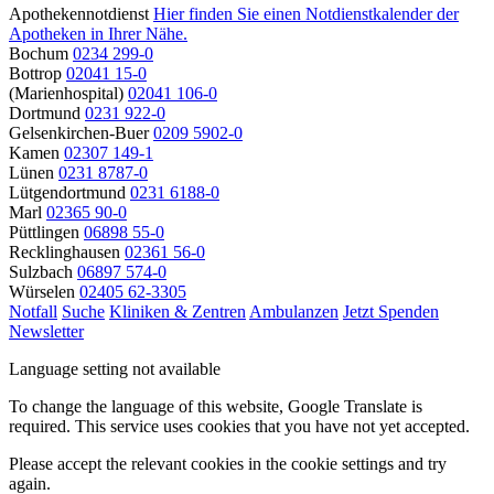
Apothekennotdienst
Hier finden Sie einen Notdienstkalender der
Apotheken in Ihrer Nähe.
Bochum
0234 299-0
Bottrop
02041 15-0
(Marienhospital)
02041 106-0
Dortmund
0231 922-0
Gelsenkirchen-Buer
0209 5902-0
Kamen
02307 149-1
Lünen
0231 8787-0
Lütgendortmund
0231 6188-0
Marl
02365 90-0
Püttlingen
06898 55-0
Recklinghausen
02361 56-0
Sulzbach
06897 574-0
Würselen
02405 62-3305
Notfall
Suche
Kliniken & Zentren
Ambulanzen
Jetzt Spenden
Newsletter
Language setting not available
To change the language of this website, Google Translate is
required. This service uses cookies that you have not yet accepted.
Please accept the relevant cookies in the cookie settings and try
again.