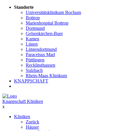
Standorte
Universitätsklinikum Bochum
Bottrop
Marienhospital Bottrop
Dortmund
Gelsenkirchen-Buer
Kamen
Lünen
Lütgendortmund
Paracelsus Marl
Püttlingen
Recklinghausen
Sulzbach
Rhein-Maas Klinikum
KNAPPSCHAFT
Knappschaft Kliniken
x
Kliniken
Zurück
Häuser