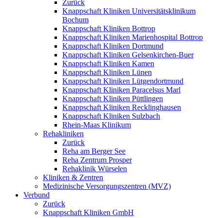
Zurück
Knappschaft Kliniken Universitätsklinikum
Bochum
Knappschaft Kliniken Bottrop
Knappschaft Kliniken Marienhospital Bottrop
Knappschaft Kliniken Dortmund
Knappschaft Kliniken Gelsenkirchen-Buer
Knappschaft Kliniken Kamen
Knappschaft Kliniken Lünen
Knappschaft Kliniken Lütgendortmund
Knappschaft Kliniken Paracelsus Marl
Knappschaft Kliniken Püttlingen
Knappschaft Kliniken Recklinghausen
Knappschaft Kliniken Sulzbach
Rhein-Maas Klinikum
Rehakliniken
Zurück
Reha am Berger See
Reha Zentrum Prosper
Rehaklinik Würselen
Kliniken & Zentren
Medizinische Versorgungszentren (MVZ)
Verbund
Zurück
Knappschaft Kliniken GmbH