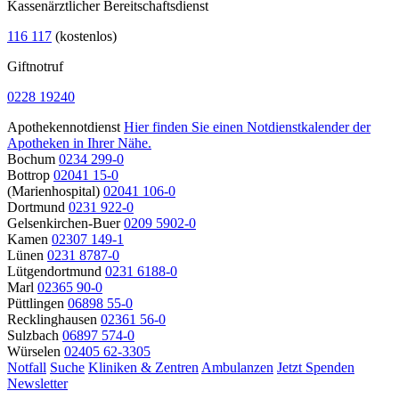
Kassenärztlicher Bereitschaftsdienst
116 117
(kostenlos)
Giftnotruf
0228 19240
Apothekennotdienst
Hier finden Sie einen Notdienstkalender der
Apotheken in Ihrer Nähe.
Bochum
0234 299-0
Bottrop
02041 15-0
(Marienhospital)
02041 106-0
Dortmund
0231 922-0
Gelsenkirchen-Buer
0209 5902-0
Kamen
02307 149-1
Lünen
0231 8787-0
Lütgendortmund
0231 6188-0
Marl
02365 90-0
Püttlingen
06898 55-0
Recklinghausen
02361 56-0
Sulzbach
06897 574-0
Würselen
02405 62-3305
Notfall
Suche
Kliniken & Zentren
Ambulanzen
Jetzt Spenden
Newsletter