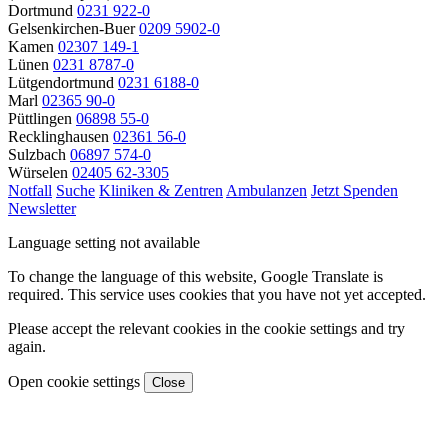
Dortmund
0231 922-0
Gelsenkirchen-Buer
0209 5902-0
Kamen
02307 149-1
Lünen
0231 8787-0
Lütgendortmund
0231 6188-0
Marl
02365 90-0
Püttlingen
06898 55-0
Recklinghausen
02361 56-0
Sulzbach
06897 574-0
Würselen
02405 62-3305
Notfall
Suche
Kliniken & Zentren
Ambulanzen
Jetzt Spenden
Newsletter
Language setting not available
To change the language of this website, Google Translate is
required. This service uses cookies that you have not yet accepted.
Please accept the relevant cookies in the cookie settings and try
again.
Open cookie settings
Close