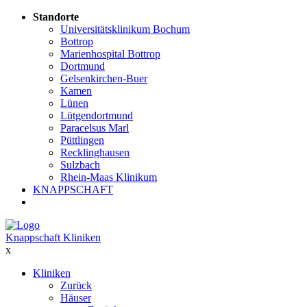
Standorte
Universitätsklinikum Bochum
Bottrop
Marienhospital Bottrop
Dortmund
Gelsenkirchen-Buer
Kamen
Lünen
Lütgendortmund
Paracelsus Marl
Püttlingen
Recklinghausen
Sulzbach
Rhein-Maas Klinikum
KNAPPSCHAFT
Knappschaft Kliniken
x
Kliniken
Zurück
Häuser