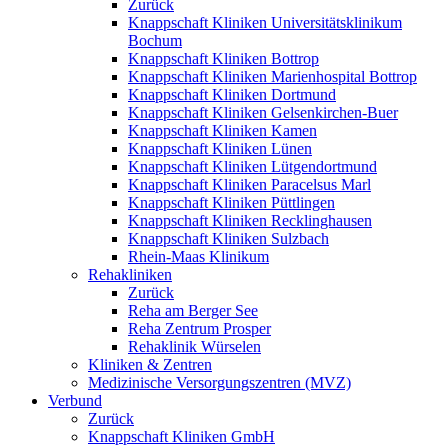
Zurück
Knappschaft Kliniken Universitätsklinikum
Bochum
Knappschaft Kliniken Bottrop
Knappschaft Kliniken Marienhospital Bottrop
Knappschaft Kliniken Dortmund
Knappschaft Kliniken Gelsenkirchen-Buer
Knappschaft Kliniken Kamen
Knappschaft Kliniken Lünen
Knappschaft Kliniken Lütgendortmund
Knappschaft Kliniken Paracelsus Marl
Knappschaft Kliniken Püttlingen
Knappschaft Kliniken Recklinghausen
Knappschaft Kliniken Sulzbach
Rhein-Maas Klinikum
Rehakliniken
Zurück
Reha am Berger See
Reha Zentrum Prosper
Rehaklinik Würselen
Kliniken & Zentren
Medizinische Versorgungszentren (MVZ)
Verbund
Zurück
Knappschaft Kliniken GmbH