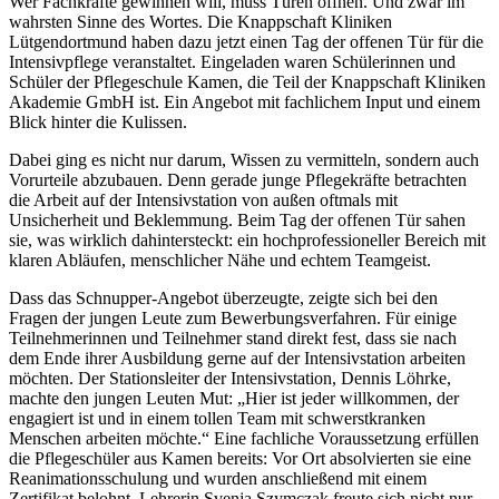
Wer Fachkräfte gewinnen will, muss Türen öffnen. Und zwar im
wahrsten Sinne des Wortes. Die Knappschaft Kliniken
Lütgendortmund haben dazu jetzt einen Tag der offenen Tür für die
Intensivpflege veranstaltet. Eingeladen waren Schülerinnen und
Schüler der Pflegeschule Kamen, die Teil der Knappschaft Kliniken
Akademie GmbH ist. Ein Angebot mit fachlichem Input und einem
Blick hinter die Kulissen.
Dabei ging es nicht nur darum, Wissen zu vermitteln, sondern auch
Vorurteile abzubauen. Denn gerade junge Pflegekräfte betrachten
die Arbeit auf der Intensivstation von außen oftmals mit
Unsicherheit und Beklemmung. Beim Tag der offenen Tür sahen
sie, was wirklich dahintersteckt: ein hochprofessioneller Bereich mit
klaren Abläufen, menschlicher Nähe und echtem Teamgeist.
Dass das Schnupper-Angebot überzeugte, zeigte sich bei den
Fragen der jungen Leute zum Bewerbungsverfahren. Für einige
Teilnehmerinnen und Teilnehmer stand direkt fest, dass sie nach
dem Ende ihrer Ausbildung gerne auf der Intensivstation arbeiten
möchten. Der Stationsleiter der Intensivstation, Dennis Löhrke,
machte den jungen Leuten Mut: „Hier ist jeder willkommen, der
engagiert ist und in einem tollen Team mit schwerstkranken
Menschen arbeiten möchte.“ Eine fachliche Voraussetzung erfüllen
die Pflegeschüler aus Kamen bereits: Vor Ort absolvierten sie eine
Reanimationsschulung und wurden anschließend mit einem
Zertifikat belohnt. Lehrerin Svenja Szymczak freute sich nicht nur