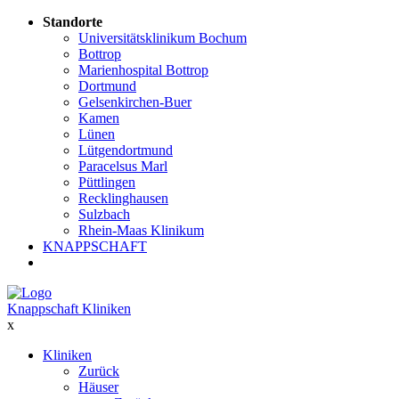
Standorte
Universitätsklinikum Bochum
Bottrop
Marienhospital Bottrop
Dortmund
Gelsenkirchen-Buer
Kamen
Lünen
Lütgendortmund
Paracelsus Marl
Püttlingen
Recklinghausen
Sulzbach
Rhein-Maas Klinikum
KNAPPSCHAFT
Knappschaft Kliniken
x
Kliniken
Zurück
Häuser