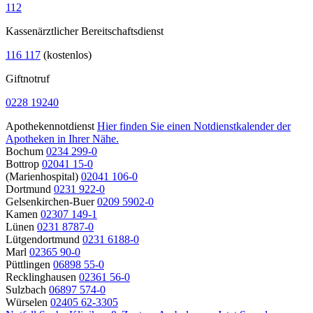
112
Kassenärztlicher Bereitschaftsdienst
116 117
(kostenlos)
Giftnotruf
0228 19240
Apothekennotdienst
Hier finden Sie einen Notdienstkalender der
Apotheken in Ihrer Nähe.
Bochum
0234 299-0
Bottrop
02041 15-0
(Marienhospital)
02041 106-0
Dortmund
0231 922-0
Gelsenkirchen-Buer
0209 5902-0
Kamen
02307 149-1
Lünen
0231 8787-0
Lütgendortmund
0231 6188-0
Marl
02365 90-0
Püttlingen
06898 55-0
Recklinghausen
02361 56-0
Sulzbach
06897 574-0
Würselen
02405 62-3305