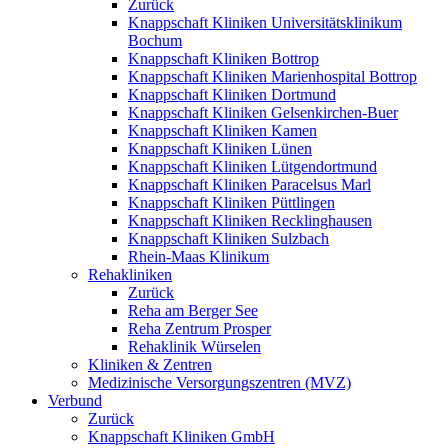
Zurück
Knappschaft Kliniken Universitätsklinikum
Bochum
Knappschaft Kliniken Bottrop
Knappschaft Kliniken Marienhospital Bottrop
Knappschaft Kliniken Dortmund
Knappschaft Kliniken Gelsenkirchen-Buer
Knappschaft Kliniken Kamen
Knappschaft Kliniken Lünen
Knappschaft Kliniken Lütgendortmund
Knappschaft Kliniken Paracelsus Marl
Knappschaft Kliniken Püttlingen
Knappschaft Kliniken Recklinghausen
Knappschaft Kliniken Sulzbach
Rhein-Maas Klinikum
Rehakliniken
Zurück
Reha am Berger See
Reha Zentrum Prosper
Rehaklinik Würselen
Kliniken & Zentren
Medizinische Versorgungszentren (MVZ)
Verbund
Zurück
Knappschaft Kliniken GmbH