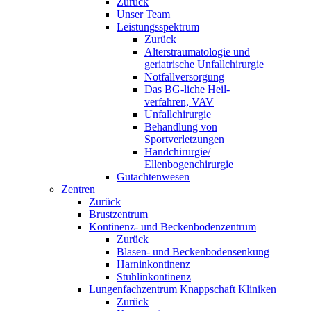
Zurück
Unser Team
Leistungsspektrum
Zurück
Alterstraumatologie und
geriatrische Unfallchirurgie
Notfallversorgung
Das BG-liche Heil-
verfahren, VAV
Unfallchirurgie
Behandlung von
Sportverletzungen
Handchirurgie/
Ellenbogenchirurgie
Gutachtenwesen
Zentren
Zurück
Brustzentrum
Kontinenz- und Beckenbodenzentrum
Zurück
Blasen- und Beckenbodensenkung
Harninkontinenz
Stuhlinkontinenz
Lungenfachzentrum Knappschaft Kliniken
Zurück