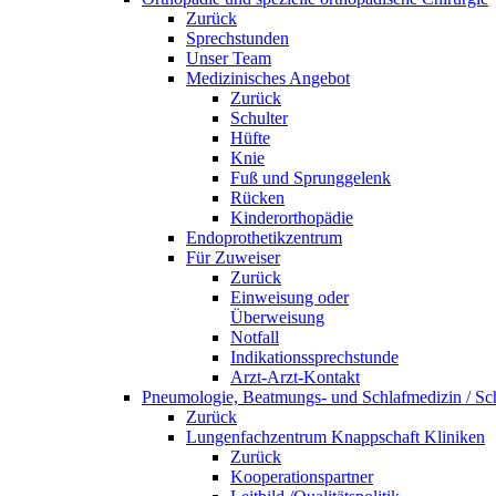
Zurück
Sprechstunden
Unser Team
Medizinisches Angebot
Zurück
Schulter
Hüfte
Knie
Fuß und Sprunggelenk
Rücken
Kinderorthopädie
Endoprothetikzentrum
Für Zuweiser
Zurück
Einweisung oder
Überweisung
Notfall
Indikationssprechstunde
Arzt-Arzt-Kontakt
Pneumologie, Beatmungs- und Schlafmedizin / Sch
Zurück
Lungenfachzentrum Knappschaft Kliniken
Zurück
Kooperationspartner