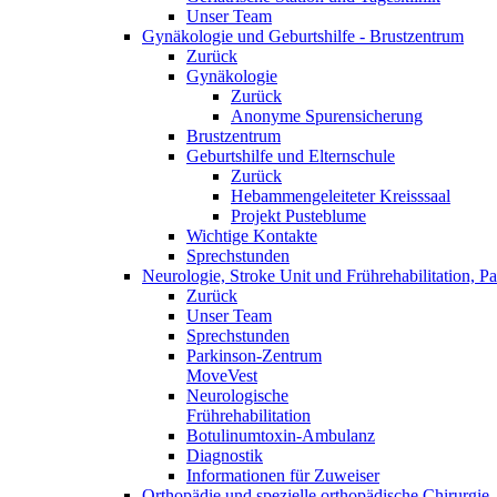
Unser Team
Gynäkologie und Geburtshilfe - Brustzentrum
Zurück
Gynäkologie
Zurück
Anonyme Spurensicherung
Brustzentrum
Geburtshilfe und Elternschule
Zurück
Hebammengeleiteter Kreisssaal
Projekt Pusteblume
Wichtige Kontakte
Sprechstunden
Neurologie, Stroke Unit und Frührehabilitation, 
Zurück
Unser Team
Sprechstunden
Parkinson-Zentrum
MoveVest
Neurologische
Frührehabilitation
Botulinumtoxin-Ambulanz
Diagnostik
Informationen für Zuweiser
Orthopädie und spezielle orthopädische Chirurgie