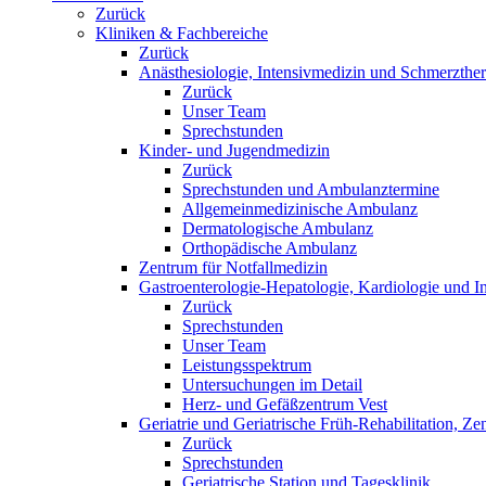
Zurück
Kliniken & Fachbereiche
Zurück
Anästhesiologie, Intensivmedizin und Schmerzther
Zurück
Unser Team
Sprechstunden
Kinder- und Jugendmedizin
Zurück
Sprechstunden und Ambulanztermine
Allgemeinmedizinische Ambulanz
Dermatologische Ambulanz
Orthopädische Ambulanz
Zentrum für Notfallmedizin
Gastroenterologie-Hepatologie, Kardiologie und In
Zurück
Sprechstunden
Unser Team
Leistungsspektrum
Untersuchungen im Detail
Herz- und Gefäßzentrum Vest
Geriatrie und Geriatrische Früh-Rehabilitation, Ze
Zurück
Sprechstunden
Geriatrische Station und Tagesklinik