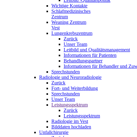
Leitbild /Qualitätspolitik
Wichtige Kontakte
Schlafmedizinisches
Zentrum
Weaning Zentrum
Vest
Lungenkrebszentrum
Zurück
Unser Team
Leitbild und Qualitätsmanagement
Informationen für Patienten
Behandlungspartner
Informationen für Behandler und Zuw
Sprechstunden
Radiologie und Neuroradiologie
Zurück
Fort- und Weiterbildung
Sprechstunden
Unser Team
Leistungsspektrum
Zurück
Leistungsspektrum
Radiologie im Vest
Bilddaten hochladen
Unfallchirurgie