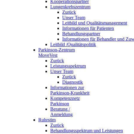
Kooperationspartner
Lungenkrebszentrum
Zurück
Unser Team
Leitbild und Qualitätsmanagement
Informationen für Patienten
Behandlungspartner
Informationen für Behandler und Zuw
Leitbild /Qualitätspolitik
Parkinson-Zentrum
MoveVest
Zurück
Leistungsspektrum
Unser Team
Zurück
Diagnostik
Informationen zur
Parkinson-Krankheit
Kompetenznetz
Parkinson
Beratung /
Anmeldung
Ruhrstim
Zurück
Behandlungsspektrum und Leistungen