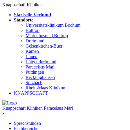
Knappschaft Kliniken
Startseite Verbund
Standorte
Universitätsklinikum Bochum
Bottrop
Marienhospital Bottrop
Dortmund
Gelsenkirchen-Buer
Kamen
Lünen
Lütgendortmund
Paracelsus Marl
Püttlingen
Recklinghausen
Sulzbach
Rhein-Maas Klinikum
KNAPPSCHAFT
Knappschaft Kliniken Paracelsus Marl
x
Sprechstunden
Fachbereiche