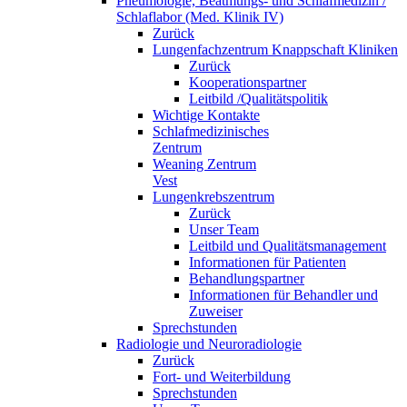
Pneumologie, Beatmungs- und Schlafmedizin /
Schlaflabor (Med. Klinik IV)
Zurück
Lungenfachzentrum Knappschaft Kliniken
Zurück
Kooperationspartner
Leitbild /Qualitätspolitik
Wichtige Kontakte
Schlafmedizinisches
Zentrum
Weaning Zentrum
Vest
Lungenkrebszentrum
Zurück
Unser Team
Leitbild und Qualitätsmanagement
Informationen für Patienten
Behandlungspartner
Informationen für Behandler und
Zuweiser
Sprechstunden
Radiologie und Neuroradiologie
Zurück
Fort- und Weiterbildung
Sprechstunden