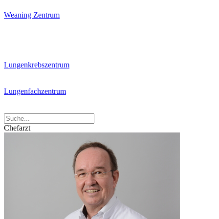
Weaning Zentrum
Lungenkrebszentrum
Lungenfachzentrum
Chefarzt