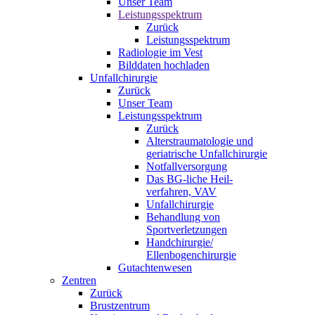
Unser Team
Leistungsspektrum
Zurück
Leistungsspektrum
Radiologie im Vest
Bilddaten hochladen
Unfallchirurgie
Zurück
Unser Team
Leistungsspektrum
Zurück
Alterstraumatologie und
geriatrische Unfallchirurgie
Notfallversorgung
Das BG-liche Heil-
verfahren, VAV
Unfallchirurgie
Behandlung von
Sportverletzungen
Handchirurgie/
Ellenbogenchirurgie
Gutachtenwesen
Zentren
Zurück
Brustzentrum