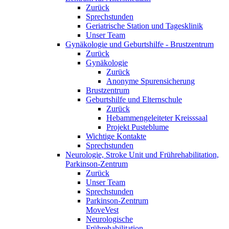
Zurück
Sprechstunden
Geriatrische Station und Tagesklinik
Unser Team
Gynäkologie und Geburtshilfe - Brustzentrum
Zurück
Gynäkologie
Zurück
Anonyme Spurensicherung
Brustzentrum
Geburtshilfe und Elternschule
Zurück
Hebammengeleiteter Kreisssaal
Projekt Pusteblume
Wichtige Kontakte
Sprechstunden
Neurologie, Stroke Unit und Frührehabilitation,
Parkinson-Zentrum
Zurück
Unser Team
Sprechstunden
Parkinson-Zentrum
MoveVest
Neurologische
Frührehabilitation