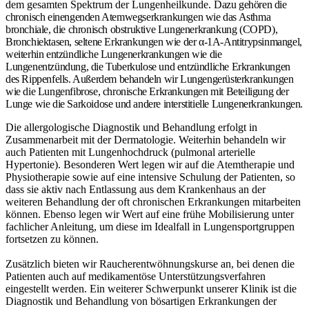
dem gesamten Spektrum der Lungenheilkunde.
Dazu gehören die
chronisch einengenden Atemwegserkrankungen wie das Asthma
bronchiale, die chronisch obstruktive Lungenerkrankung (COPD),
Bronchiektasen, seltene Erkrankungen wie der α-1A-Antitrypsinmangel,
weiterhin entzündliche Lungenerkrankungen wie die
Lungenentzündung, die Tuberkulose und entzündliche Erkrankungen
des Rippenfells. Außerdem behandeln wir Lungengerüsterkrankungen
wie die Lungenfibrose, chronische Erkrankungen mit Beteiligung der
Lunge wie die Sarkoidose und andere interstitielle Lungenerkrankungen.
Die allergologische Diagnostik und Behandlung erfolgt in
Zusammenarbeit mit der Dermatologie. Weiterhin behandeln wir
auch Patienten mit Lungenhochdruck (pulmonal arterielle
Hypertonie). Besonderen Wert legen wir auf die Atemtherapie und
Physiotherapie sowie auf eine intensive Schulung der Patienten, so
dass sie aktiv nach Entlassung aus dem Krankenhaus an der
weiteren Behandlung der oft chronischen Erkrankungen mitarbeiten
können. Ebenso legen wir Wert auf eine frühe Mobilisierung unter
fachlicher Anleitung, um diese im Idealfall in Lungensportgruppen
fortsetzen zu können.
Zusätzlich bieten wir Raucherentwöhnungskurse an, bei denen die
Patienten auch auf medikamentöse Unterstützungsverfahren
eingestellt werden. Ein weiterer Schwerpunkt unserer Klinik ist die
Diagnostik und Behandlung von bösartigen Erkrankungen der