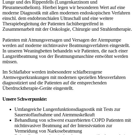
Lunge und des Rippenfells (Lungenkarzinom und
Pleuramesotheliom). Hierbei legen wir besonderen Wert auf eine
moderne Diagnostik mit allen modernen endoskopischen Verfahren
einschl. dem endobronchialen Ultraschall und eine weitere
Therapiebegleitung der Patienten fachübergreifend in
Zusammenarbeit mit der Onkologie, Chirurgie und Strahlentherapie.
Patienten mit Atmungsversagen und Versagen der Atempumpe
werden auf moderne nichtinvasive Beatmungsverfahren eingestellt.
In unseren Weaningbetten behandeln wir Patienten, die nach einer
Langzeitbeatmung von der Beatmungsmaschine entwöhnt werden
müssen.
Im Schlaflabor werden insbesondere schlafbezogene
Atemwegserkrankungen mit modernen speziellen Messverfahren
diagnostiziert und die Patienten auf die entsprechenden
Überdrucktherapie-Geräte eingestellt.
Unsere Schwerpunkte:
Umfangreiche Lungenfunktionsdiagnostik mit Tests zur
Sauerstoffaufnahme und Atemmuskelkraft
Behandlung von schwerst exazerbierten COPD Patienten mit
nichtinvasiver Beatmung auf der Intensivstation zur
Vermeidung von Narkosebeatmung