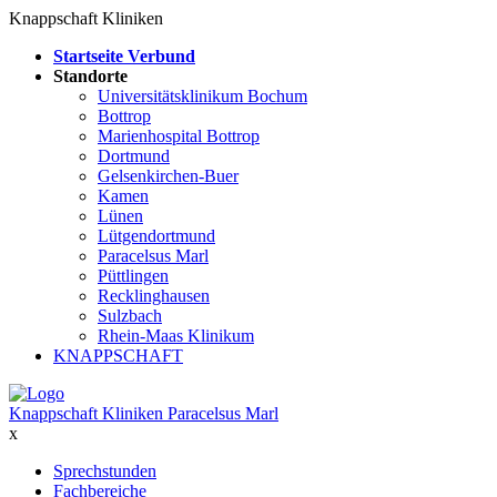
Knappschaft Kliniken
Startseite Verbund
Standorte
Universitätsklinikum Bochum
Bottrop
Marienhospital Bottrop
Dortmund
Gelsenkirchen-Buer
Kamen
Lünen
Lütgendortmund
Paracelsus Marl
Püttlingen
Recklinghausen
Sulzbach
Rhein-Maas Klinikum
KNAPPSCHAFT
Knappschaft Kliniken Paracelsus Marl
x
Sprechstunden
Fachbereiche