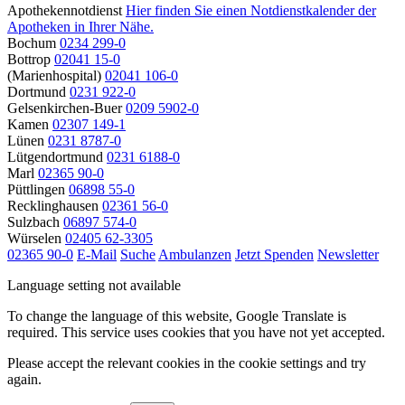
Apothekennotdienst
Hier finden Sie einen Notdienstkalender der
Apotheken in Ihrer Nähe.
Bochum
0234 299-0
Bottrop
02041 15-0
(Marienhospital)
02041 106-0
Dortmund
0231 922-0
Gelsenkirchen-Buer
0209 5902-0
Kamen
02307 149-1
Lünen
0231 8787-0
Lütgendortmund
0231 6188-0
Marl
02365 90-0
Püttlingen
06898 55-0
Recklinghausen
02361 56-0
Sulzbach
06897 574-0
Würselen
02405 62-3305
02365 90-0
E-Mail
Suche
Ambulanzen
Jetzt Spenden
Newsletter
Language setting not available
To change the language of this website, Google Translate is
required. This service uses cookies that you have not yet accepted.
Please accept the relevant cookies in the cookie settings and try
again.