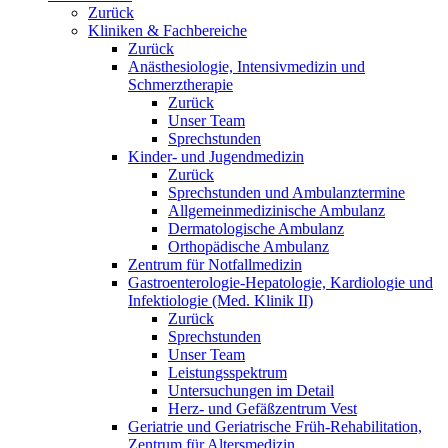
Zurück
Kliniken & Fachbereiche
Zurück
Anästhesiologie, Intensivmedizin und
Schmerztherapie
Zurück
Unser Team
Sprechstunden
Kinder- und Jugendmedizin
Zurück
Sprechstunden und Ambulanztermine
Allgemeinmedizinische Ambulanz
Dermatologische Ambulanz
Orthopädische Ambulanz
Zentrum für Notfallmedizin
Gastroenterologie-Hepatologie, Kardiologie und
Infektiologie (Med. Klinik II)
Zurück
Sprechstunden
Unser Team
Leistungsspektrum
Untersuchungen im Detail
Herz- und Gefäßzentrum Vest
Geriatrie und Geriatrische Früh-Rehabilitation,
Zentrum für Altersmedizin