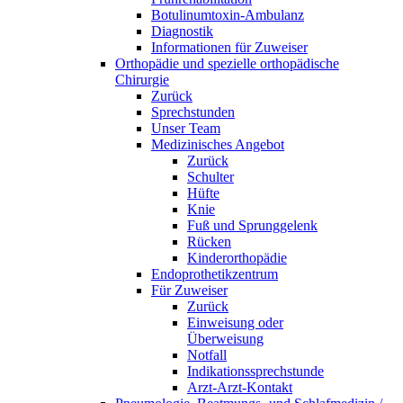
Botulinumtoxin-Ambulanz
Diagnostik
Informationen für Zuweiser
Orthopädie und spezielle orthopädische
Chirurgie
Zurück
Sprechstunden
Unser Team
Medizinisches Angebot
Zurück
Schulter
Hüfte
Knie
Fuß und Sprunggelenk
Rücken
Kinderorthopädie
Endoprothetikzentrum
Für Zuweiser
Zurück
Einweisung oder
Überweisung
Notfall
Indikationssprechstunde
Arzt-Arzt-Kontakt