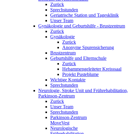
Zurück
Sprechstunden
Geriatrische Station und Tagesklinik
Unser Team
Gynäkologie und Geburtshilfe - Brustzentrum
Zurück
Gynäkologie
Zurück
Anonyme Spurensicherung
Brustzentrum
Geburtshilfe und Elternschule
Zurück
Hebammengeleiteter Kreisssaal
Projekt Pusteblume
Wichtige Kontakte
Sprechstunden
Neurologie, Stroke Unit und Frührehabilitation,
Parkinson-Zentrum
Zurück
Unser Team
Sprechstunden
Parkinson-Zentrum
MoveVest
Neurologische
Frührehabilitation