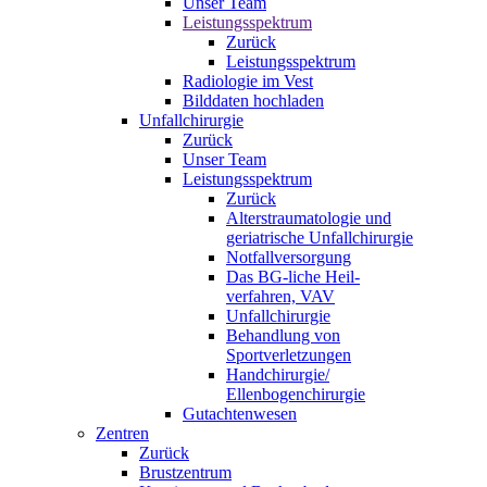
Unser Team
Leistungsspektrum
Zurück
Leistungsspektrum
Radiologie im Vest
Bilddaten hochladen
Unfallchirurgie
Zurück
Unser Team
Leistungsspektrum
Zurück
Alterstraumatologie und
geriatrische Unfallchirurgie
Notfallversorgung
Das BG-liche Heil-
verfahren, VAV
Unfallchirurgie
Behandlung von
Sportverletzungen
Handchirurgie/
Ellenbogenchirurgie
Gutachtenwesen
Zentren
Zurück
Brustzentrum