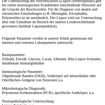
Die Untersuchung des Nervenwassers (Liquor cerebrospinalis) gibt
bei vielen neurologischen Krankheiten entscheidende Hinweise auf
die Ursache der Beschwerden. Für die Diagnose von akuten und
chronischen Entzündungen (z.B. Meningitis, Encephalitis,
Polyneuritis) ist sie unerlässlich. Der Liquor wird zur Untersuchung
über eine Entnahme im Bereich der unteren Lendenwirbelsäule
gewonnen (lumbale Liquorpunktion).
Folgende Parameter werden in unserer Klinik gemeinsam mit
internen und externen Laborpartnern untersucht:
Basisparameter:
Zellzahl, Eiweiß, Glucose, Lactat, Albumin, Blut-Liquor-Schranke,
intrathekale Immunglobuline
Immunologische Parameter:
Oligoklonale Banden (OKB), Antikörper auf intrazelluläre oder
Oberflächen-Antigene von Neuronen u.a.
Mikrobiologische Diagnostik:
Polymerase-Kettenreaktion (PCR), spezifische Antikörper, u.a.
Neuropathologische Untersuchung: