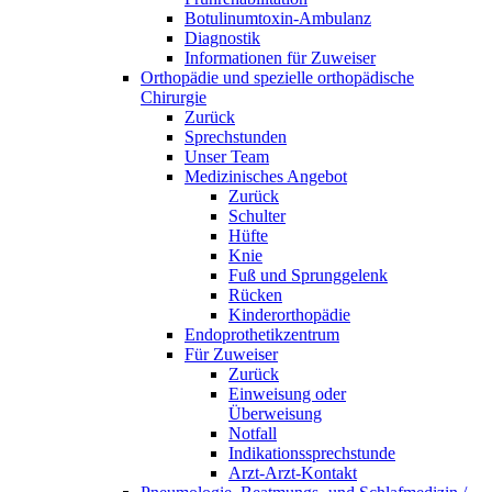
Botulinumtoxin-Ambulanz
Diagnostik
Informationen für Zuweiser
Orthopädie und spezielle orthopädische
Chirurgie
Zurück
Sprechstunden
Unser Team
Medizinisches Angebot
Zurück
Schulter
Hüfte
Knie
Fuß und Sprunggelenk
Rücken
Kinderorthopädie
Endoprothetikzentrum
Für Zuweiser
Zurück
Einweisung oder
Überweisung
Notfall
Indikationssprechstunde
Arzt-Arzt-Kontakt