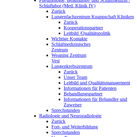
Pneumologie, Beatmungs- und Schlafmedizin /
Schlaflabor (Med. Klinik IV)
Zurück
Lungenfachzentrum Knappschaft Kliniken
Zurück
Kooperationspartner
Leitbild /Qualitätspolitik
Wichtige Kontakte
Schlafmedizinisches
Zentrum
Weaning Zentrum
Vest
Lungenkrebszentrum
Zurück
Unser Team
Leitbild und Qualitätsmanagement
Informationen für Patienten
Behandlungspartner
Informationen für Behandler und
Zuweiser
Sprechstunden
Radiologie und Neuroradiologie
Zurück
Fort- und Weiterbildung
Sprechstunden