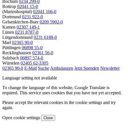
Bochum
0234 299-0
Bottrop
02041 15-0
(Marienhospital)
02041 106-0
Dortmund
0231 922-0
Gelsenkirchen-Buer
0209 5902-0
Kamen
02307 149-1
Lünen
0231 8787-0
Lütgendortmund
0231 6188-0
Marl
02365 90-0
Püttlingen
06898 55-0
Recklinghausen
02361 56-0
Sulzbach
06897 574-0
Würselen
02405 62-3305
02365 90-0
E-Mail
Suche
Ambulanzen
Jetzt Spenden
Newsletter
Language setting not available
To change the language of this website, Google Translate is
required. This service uses cookies that you have not yet accepted.
Please accept the relevant cookies in the cookie settings and try
again.
Open cookie settings
Close