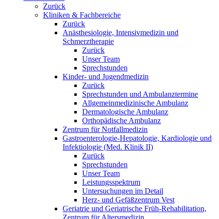
Zurück
Kliniken & Fachbereiche
Zurück
Anästhesiologie, Intensivmedizin und
Schmerztherapie
Zurück
Unser Team
Sprechstunden
Kinder- und Jugendmedizin
Zurück
Sprechstunden und Ambulanztermine
Allgemeinmedizinische Ambulanz
Dermatologische Ambulanz
Orthopädische Ambulanz
Zentrum für Notfallmedizin
Gastroenterologie-Hepatologie, Kardiologie und
Infektiologie (Med. Klinik II)
Zurück
Sprechstunden
Unser Team
Leistungsspektrum
Untersuchungen im Detail
Herz- und Gefäßzentrum Vest
Geriatrie und Geriatrische Früh-Rehabilitation,
Zentrum für Altersmedizin