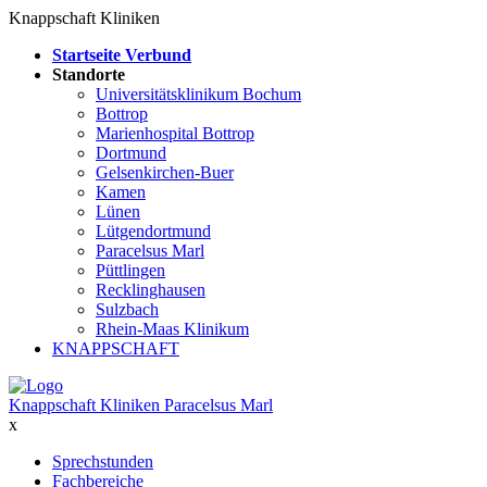
Knappschaft Kliniken
Startseite Verbund
Standorte
Universitätsklinikum Bochum
Bottrop
Marienhospital Bottrop
Dortmund
Gelsenkirchen-Buer
Kamen
Lünen
Lütgendortmund
Paracelsus Marl
Püttlingen
Recklinghausen
Sulzbach
Rhein-Maas Klinikum
KNAPPSCHAFT
Knappschaft Kliniken Paracelsus Marl
x
Sprechstunden
Fachbereiche