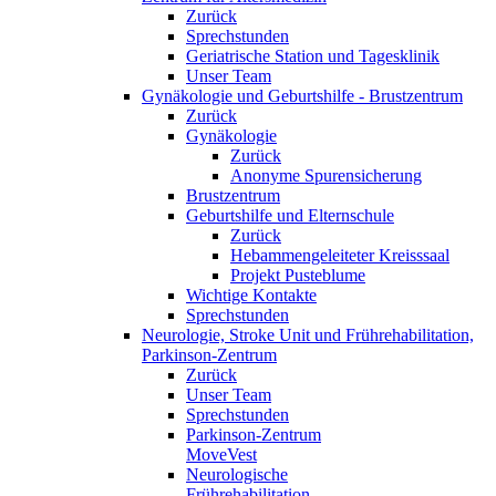
Zurück
Sprechstunden
Geriatrische Station und Tagesklinik
Unser Team
Gynäkologie und Geburtshilfe - Brustzentrum
Zurück
Gynäkologie
Zurück
Anonyme Spurensicherung
Brustzentrum
Geburtshilfe und Elternschule
Zurück
Hebammengeleiteter Kreisssaal
Projekt Pusteblume
Wichtige Kontakte
Sprechstunden
Neurologie, Stroke Unit und Frührehabilitation,
Parkinson-Zentrum
Zurück
Unser Team
Sprechstunden
Parkinson-Zentrum
MoveVest
Neurologische
Frührehabilitation