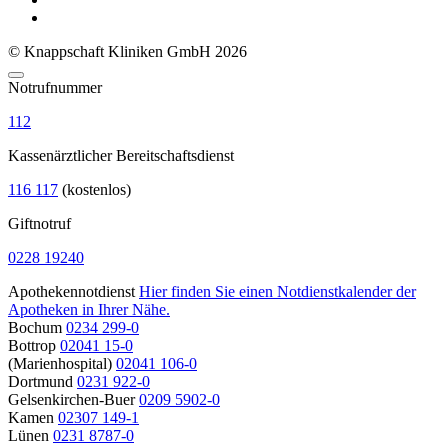
© Knappschaft Kliniken GmbH 2026
Notrufnummer
112
Kassenärztlicher Bereitschaftsdienst
116 117
(kostenlos)
Giftnotruf
0228 19240
Apothekennotdienst
Hier finden Sie einen Notdienstkalender der
Apotheken in Ihrer Nähe.
Bochum
0234 299-0
Bottrop
02041 15-0
(Marienhospital)
02041 106-0
Dortmund
0231 922-0
Gelsenkirchen-Buer
0209 5902-0
Kamen
02307 149-1
Lünen
0231 8787-0