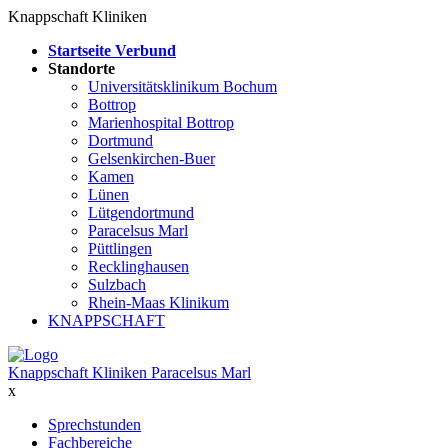
Knappschaft Kliniken
Startseite Verbund
Standorte
Universitätsklinikum Bochum
Bottrop
Marienhospital Bottrop
Dortmund
Gelsenkirchen-Buer
Kamen
Lünen
Lütgendortmund
Paracelsus Marl
Püttlingen
Recklinghausen
Sulzbach
Rhein-Maas Klinikum
KNAPPSCHAFT
Knappschaft Kliniken Paracelsus Marl
x
Sprechstunden
Fachbereiche