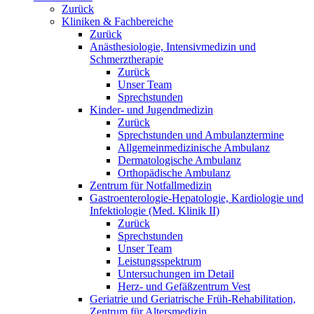
Zurück
Kliniken & Fachbereiche
Zurück
Anästhesiologie, Intensivmedizin und
Schmerztherapie
Zurück
Unser Team
Sprechstunden
Kinder- und Jugendmedizin
Zurück
Sprechstunden und Ambulanztermine
Allgemeinmedizinische Ambulanz
Dermatologische Ambulanz
Orthopädische Ambulanz
Zentrum für Notfallmedizin
Gastroenterologie-Hepatologie, Kardiologie und
Infektiologie (Med. Klinik II)
Zurück
Sprechstunden
Unser Team
Leistungsspektrum
Untersuchungen im Detail
Herz- und Gefäßzentrum Vest
Geriatrie und Geriatrische Früh-Rehabilitation,
Zentrum für Altersmedizin