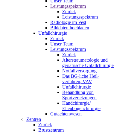
Unser Team
Leistungsspektrum
Zurück
Leistungsspektrum
Radiologie im Vest
Bilddaten hochladen
Unfallchirurgie
Zurück
Unser Team
Leistungsspektrum
Zurück
Alterstraumatologie und
geriatrische Unfallchirurgie
Notfallversorgung
Das BG-liche Heil-
verfahren, VAV
Unfallchirurgie
Behandlung von
Sportverletzungen
Handchirurgie/
Ellenbogenchirurgie
Gutachtenwesen
Zentren
Zurück
Brustzentrum