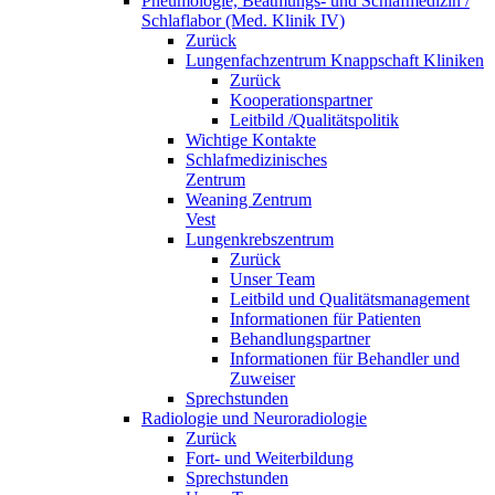
Pneumologie, Beatmungs- und Schlafmedizin /
Schlaflabor (Med. Klinik IV)
Zurück
Lungenfachzentrum Knappschaft Kliniken
Zurück
Kooperationspartner
Leitbild /Qualitätspolitik
Wichtige Kontakte
Schlafmedizinisches
Zentrum
Weaning Zentrum
Vest
Lungenkrebszentrum
Zurück
Unser Team
Leitbild und Qualitätsmanagement
Informationen für Patienten
Behandlungspartner
Informationen für Behandler und
Zuweiser
Sprechstunden
Radiologie und Neuroradiologie
Zurück
Fort- und Weiterbildung
Sprechstunden