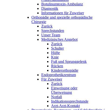
Botulinumtoxin-Ambulanz
Diagnostik
Informationen für Zuweiser
Orthopädie und spezielle orthopädische
Chirurgie
Zurück
Sprechstunden
Unser Team
Medizinisches Angebot
Zurück
Schulter
Hüfte
Knie
Fuß und Sprunggelenk
Rücken
Kinderorthopädie
Endoprothetikzentrum
Für Zuweiser
Zurück
Einweisung oder
Überweisung
Notfall
Indikationssprechstunde
Arzt-Arzt-Kontakt