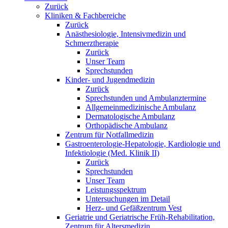
Zurück
Kliniken & Fachbereiche
Zurück
Anästhesiologie, Intensivmedizin und
Schmerztherapie
Zurück
Unser Team
Sprechstunden
Kinder- und Jugendmedizin
Zurück
Sprechstunden und Ambulanztermine
Allgemeinmedizinische Ambulanz
Dermatologische Ambulanz
Orthopädische Ambulanz
Zentrum für Notfallmedizin
Gastroenterologie-Hepatologie, Kardiologie und
Infektiologie (Med. Klinik II)
Zurück
Sprechstunden
Unser Team
Leistungsspektrum
Untersuchungen im Detail
Herz- und Gefäßzentrum Vest
Geriatrie und Geriatrische Früh-Rehabilitation,
Zentrum für Altersmedizin