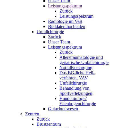
Unser Team
Leistungsspektrum
Zurück
Leistungsspektrum
Radiologie im Vest
Bilddaten hochladen
Unfallchirurgie
Zurück
Unser Team
Leistungsspektrum
Zurück
Alterstraumatologie und
geriatrische Unfallchirurgie
Notfallversorgung
Das BG-liche Heil-
verfahren, VAV
Unfallchirurgie
Behandlung von
Sportverletzungen
Handchirurgie/
Ellenbogenchirurgie
Gutachtenwesen
Zentren
Zurück
Brustzentrum