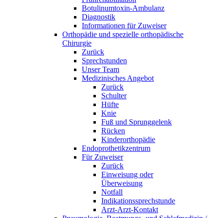
Botulinumtoxin-Ambulanz
Diagnostik
Informationen für Zuweiser
Orthopädie und spezielle orthopädische
Chirurgie
Zurück
Sprechstunden
Unser Team
Medizinisches Angebot
Zurück
Schulter
Hüfte
Knie
Fuß und Sprunggelenk
Rücken
Kinderorthopädie
Endoprothetikzentrum
Für Zuweiser
Zurück
Einweisung oder
Überweisung
Notfall
Indikationssprechstunde
Arzt-Arzt-Kontakt