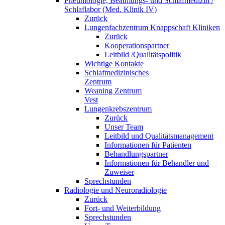
Pneumologie, Beatmungs- und Schlafmedizin /
Schlaflabor (Med. Klinik IV)
Zurück
Lungenfachzentrum Knappschaft Kliniken
Zurück
Kooperationspartner
Leitbild /Qualitätspolitik
Wichtige Kontakte
Schlafmedizinisches
Zentrum
Weaning Zentrum
Vest
Lungenkrebszentrum
Zurück
Unser Team
Leitbild und Qualitätsmanagement
Informationen für Patienten
Behandlungspartner
Informationen für Behandler und
Zuweiser
Sprechstunden
Radiologie und Neuroradiologie
Zurück
Fort- und Weiterbildung
Sprechstunden