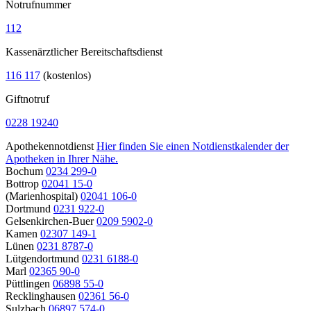
Notrufnummer
112
Kassenärztlicher Bereitschaftsdienst
116 117
(kostenlos)
Giftnotruf
0228 19240
Apothekennotdienst
Hier finden Sie einen Notdienstkalender der
Apotheken in Ihrer Nähe.
Bochum
0234 299-0
Bottrop
02041 15-0
(Marienhospital)
02041 106-0
Dortmund
0231 922-0
Gelsenkirchen-Buer
0209 5902-0
Kamen
02307 149-1
Lünen
0231 8787-0
Lütgendortmund
0231 6188-0
Marl
02365 90-0
Püttlingen
06898 55-0
Recklinghausen
02361 56-0
Sulzbach
06897 574-0