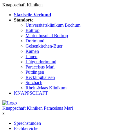
Knappschaft Kliniken
Startseite Verbund
Standorte
Universitätsklinikum Bochum
Bottrop
Marienhospital Bottrop
Dortmund
Gelsenkirchen-Buer
Kamen
Lünen
Lütgendortmund
Paracelsus Marl
Püttlingen
Recklinghausen
Sulzbach
Rhein-Maas Klinikum
KNAPPSCHAFT
Knappschaft Kliniken Paracelsus Marl
x
Sprechstunden
Fachbereiche