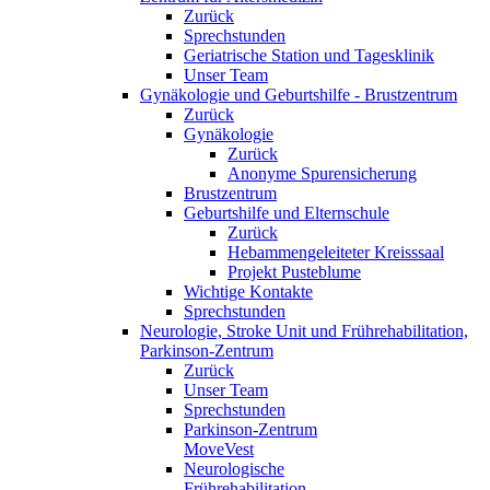
Zurück
Sprechstunden
Geriatrische Station und Tagesklinik
Unser Team
Gynäkologie und Geburtshilfe - Brustzentrum
Zurück
Gynäkologie
Zurück
Anonyme Spurensicherung
Brustzentrum
Geburtshilfe und Elternschule
Zurück
Hebammengeleiteter Kreisssaal
Projekt Pusteblume
Wichtige Kontakte
Sprechstunden
Neurologie, Stroke Unit und Frührehabilitation,
Parkinson-Zentrum
Zurück
Unser Team
Sprechstunden
Parkinson-Zentrum
MoveVest
Neurologische
Frührehabilitation