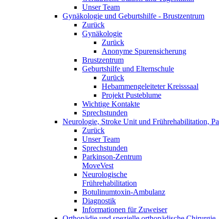
Unser Team
Gynäkologie und Geburtshilfe - Brustzentrum
Zurück
Gynäkologie
Zurück
Anonyme Spurensicherung
Brustzentrum
Geburtshilfe und Elternschule
Zurück
Hebammengeleiteter Kreisssaal
Projekt Pusteblume
Wichtige Kontakte
Sprechstunden
Neurologie, Stroke Unit und Frührehabilitation, 
Zurück
Unser Team
Sprechstunden
Parkinson-Zentrum
MoveVest
Neurologische
Frührehabilitation
Botulinumtoxin-Ambulanz
Diagnostik
Informationen für Zuweiser
Orthopädie und spezielle orthopädische Chirurgie