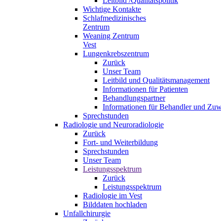
Leitbild /Qualitätspolitik
Wichtige Kontakte
Schlafmedizinisches
Zentrum
Weaning Zentrum
Vest
Lungenkrebszentrum
Zurück
Unser Team
Leitbild und Qualitätsmanagement
Informationen für Patienten
Behandlungspartner
Informationen für Behandler und Zuw
Sprechstunden
Radiologie und Neuroradiologie
Zurück
Fort- und Weiterbildung
Sprechstunden
Unser Team
Leistungsspektrum
Zurück
Leistungsspektrum
Radiologie im Vest
Bilddaten hochladen
Unfallchirurgie