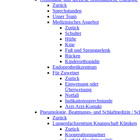
Zurück
Sprechstunden
Unser Team
Medizinisches Angebot
Zurück
Schulter
Hüfte
Knie
Fuß und Sprunggelenk
Rücken
Kinderorthopädie
Endoprothetikzentrum
Für Zuweiser
Zurück
Einweisung oder
Überweisung
Notfall
Indikationssprechstunde
Arzt-Arzt-Kontakt
Pneumologie, Beatmungs- und Schlafmedizin / Sch
Zurück
Lungenfachzentrum Knappschaft Kliniken
Zurück
Kooperationspartner