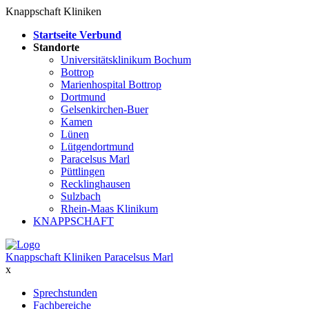
Knappschaft Kliniken
Startseite Verbund
Standorte
Universitätsklinikum Bochum
Bottrop
Marienhospital Bottrop
Dortmund
Gelsenkirchen-Buer
Kamen
Lünen
Lütgendortmund
Paracelsus Marl
Püttlingen
Recklinghausen
Sulzbach
Rhein-Maas Klinikum
KNAPPSCHAFT
Knappschaft Kliniken Paracelsus Marl
x
Sprechstunden
Fachbereiche