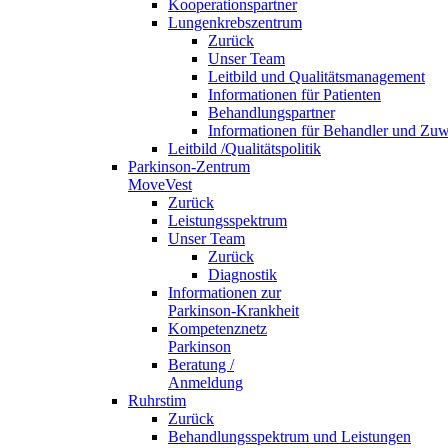
Kooperationspartner
Lungenkrebszentrum
Zurück
Unser Team
Leitbild und Qualitätsmanagement
Informationen für Patienten
Behandlungspartner
Informationen für Behandler und Zuw
Leitbild /Qualitätspolitik
Parkinson-Zentrum
MoveVest
Zurück
Leistungsspektrum
Unser Team
Zurück
Diagnostik
Informationen zur
Parkinson-Krankheit
Kompetenznetz
Parkinson
Beratung /
Anmeldung
Ruhrstim
Zurück
Behandlungsspektrum und Leistungen