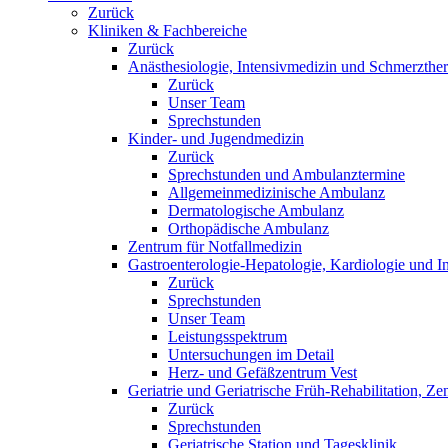
Zurück
Kliniken & Fachbereiche
Zurück
Anästhesiologie, Intensivmedizin und Schmerzther
Zurück
Unser Team
Sprechstunden
Kinder- und Jugendmedizin
Zurück
Sprechstunden und Ambulanztermine
Allgemeinmedizinische Ambulanz
Dermatologische Ambulanz
Orthopädische Ambulanz
Zentrum für Notfallmedizin
Gastroenterologie-Hepatologie, Kardiologie und In
Zurück
Sprechstunden
Unser Team
Leistungsspektrum
Untersuchungen im Detail
Herz- und Gefäßzentrum Vest
Geriatrie und Geriatrische Früh-Rehabilitation, Ze
Zurück
Sprechstunden
Geriatrische Station und Tagesklinik