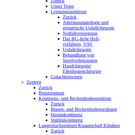
Zurück
Unser Team
Leistungsspektrum
Zurück
Alterstraumatologie und
geriatrische Unfallchirurgie
Notfallversorgung
Das BG-liche Heil-
verfahren, VAV
Unfallchirurgie
Behandlung von
Sportverletzungen
Handchirurgie/
Ellenbogenchirurgie
Gutachtenwesen
Zentren
Zurück
Brustzentrum
Kontinenz- und Beckenbodenzentrum
Zurück
Blasen- und Beckenbodensenkung
Harninkontinenz
Stuhlinkontinenz
Lungenfachzentrum Knappschaft Kliniken
Zurück