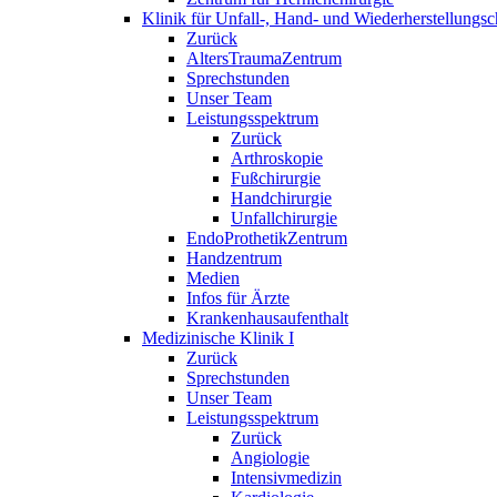
Klinik für Unfall-, Hand- und Wiederherstellungs
Zurück
AltersTraumaZentrum
Sprechstunden
Unser Team
Leistungsspektrum
Zurück
Arthroskopie
Fußchirurgie
Handchirurgie
Unfallchirurgie
EndoProthetikZentrum
Handzentrum
Medien
Infos für Ärzte
Krankenhausaufenthalt
Medizinische Klinik I
Zurück
Sprechstunden
Unser Team
Leistungsspektrum
Zurück
Angiologie
Intensivmedizin