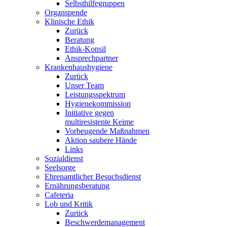
Selbsthilfegruppen
Organspende
Klinische Ethik
Zurück
Beratung
Ethik-Konsil
Ansprechpartner
Krankenhaushygiene
Zurück
Unser Team
Leistungsspektrum
Hygienekommission
Initiative gegen
multiresistente Keime
Vorbeugende Maßnahmen
Aktion saubere Hände
Links
Sozialdienst
Seelsorge
Ehrenamtlicher Besuchsdienst
Ernährungsberatung
Cafeteria
Lob und Kritik
Zurück
Beschwerdemanagement