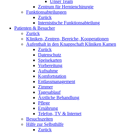
Unser Team
Zentrum für Hernienchirurgie
Funktionsabteilungen
Zurück
Internistische Funktionsabteilung
Patienten & Besucher
Zurück
Kliniken, Zentren, Bereiche, Kooperationen
Aufenthalt in den Knappschaft Kliniken Kamen
Zurück
Datenschutz
Speisekarten
Vorbereitung
Aufnahme
Komfortstation
Entlassmanagement
Zimmer
Tagesablauf
Ärztliche Behandlung
Pflege
Ernährung
Telefon, TV & Internet
Besuchszeiten
Hilfe zur Selbsthilfe
Zurück