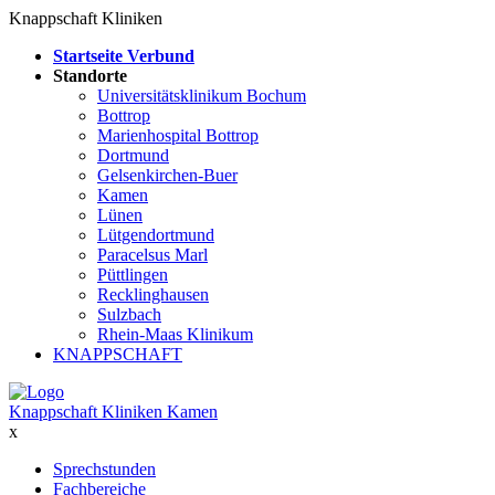
Knappschaft Kliniken
Startseite Verbund
Standorte
Universitätsklinikum Bochum
Bottrop
Marienhospital Bottrop
Dortmund
Gelsenkirchen-Buer
Kamen
Lünen
Lütgendortmund
Paracelsus Marl
Püttlingen
Recklinghausen
Sulzbach
Rhein-Maas Klinikum
KNAPPSCHAFT
Knappschaft Kliniken Kamen
x
Sprechstunden
Fachbereiche