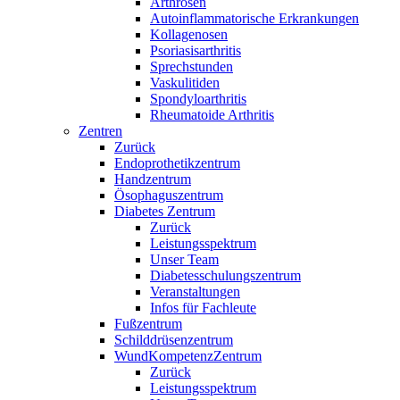
Arthrosen
Autoinflammatorische Erkrankungen
Kollagenosen
Psoriasisarthritis
Sprechstunden
Vaskulitiden
Spondyloarthritis
Rheumatoide Arthritis
Zentren
Zurück
Endoprothetikzentrum
Handzentrum
Ösophaguszentrum
Diabetes Zentrum
Zurück
Leistungsspektrum
Unser Team
Diabetesschulungszentrum
Veranstaltungen
Infos für Fachleute
Fußzentrum
Schilddrüsenzentrum
WundKompetenzZentrum
Zurück
Leistungsspektrum