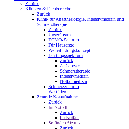
Zurück
Kliniken & Fachbereiche
Zurück
Klinik für Anästhesiologie, Intensivmedizin und
Schmerztherapie
Zurück
Unser Team
ECMO-Zentrum
Für Hausärzte
Weiterbildungskonzept
Leistungsspektrum
Zurück
Anästhesie
Schmerztherapie
Intensivmedizin
Notfallmedizin
Schmerzzentrum
Westfalen
Zentrale Notaufnahme
Zurück
Im Notfall
Zurück
Im Notfall
So finden Sie uns
Zurück