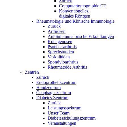
Zurück
Computertomographie CT
Konventionelles,
digitales Röntgen
Rheumatologie und Klinische Immunologie
Zurück
Arthrosen
Autoinflammatorische Erkrankungen
Kollagenosen
Psoriasisarthritis
Sprechstunden
Vaskulitiden
Spondyloarthritis
Rheumatoide Arthritis
Zentren
Zurück
Endoprothetikzentrum
Handzentrum
Ösophaguszentrum
Diabetes Zentrum
Zurück
Leistungsspektrum
Unser Team
Diabetesschulungszentrum
Veranstaltungen