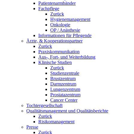
Patientenarmbänder
Fachpflege
Zurück
Hygienemanagement
Onkologie
OP / Anästhesie
Informationen für Pflegende
Ärzte, & Kooperationspartner
Zurück
Praxiskommunikation
Aus-, Fort- und Weiterbildung
Klinische Studien
Zurück
Studienzentrale
Brustzentrum
Darmzentrum
Lungenzentrum
Prostatazentrum
Cancer Center
Tochtergesellschaft
Qualitätsmanagement und Qualitätsberichte
Zurück
Risikomanagement
Presse
Zurück