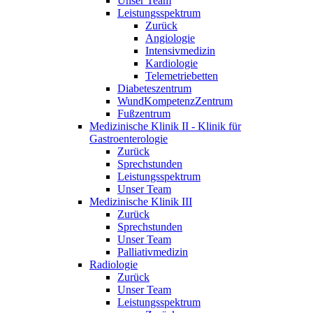
Unser Team
Leistungsspektrum
Zurück
Angiologie
Intensivmedizin
Kardiologie
Telemetriebetten
Diabeteszentrum
WundKompetenzZentrum
Fußzentrum
Medizinische Klinik II - Klinik für
Gastroenterologie
Zurück
Sprechstunden
Leistungsspektrum
Unser Team
Medizinische Klinik III
Zurück
Sprechstunden
Unser Team
Palliativmedizin
Radiologie
Zurück
Unser Team
Leistungsspektrum