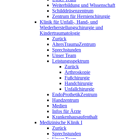
Weiterbildung und Wissenschaft
Schilddrüsenzentrum
Zentrum für Hernienchirurgie
Klinik für Unfall-, Hand- und
Wiederherstellungschirurgie und
Kindertraumatologie
Zurück
AltersTraumaZentrum
Sprechstunden
Unser Team
Leistungsspektrum
Zurück
Arthroskopie
Fußchirurgie
Handchirurgie
Unfallchirurgie
EndoProthetikZentrum
Handzentrum
Medien
Infos für Ärzte
Krankenhausaufenthalt
Medizinische Klinik I
Zurück
Sprechstunden