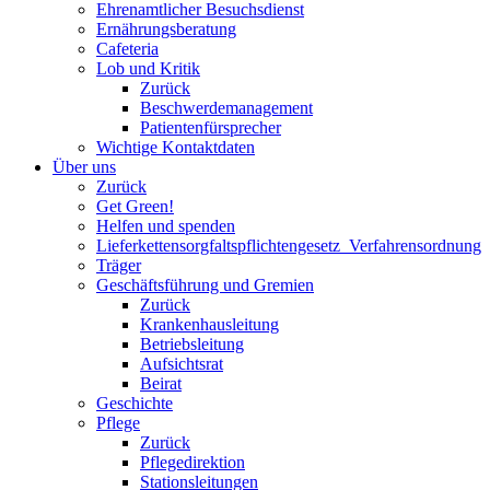
Ehrenamtlicher Besuchsdienst
Ernährungsberatung
Cafeteria
Lob und Kritik
Zurück
Beschwerdemanagement
Patientenfürsprecher
Wichtige Kontaktdaten
Über uns
Zurück
Get Green!
Helfen und spenden
Lieferkettensorgfaltspflichtengesetz_Verfahrensordnung
Träger
Geschäftsführung und Gremien
Zurück
Krankenhausleitung
Betriebsleitung
Aufsichtsrat
Beirat
Geschichte
Pflege
Zurück
Pflegedirektion
Stationsleitungen