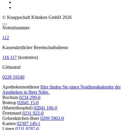
© Knappschaft Kliniken GmbH 2026
Notrufnummer
112
Kassenärztlicher Bereitschaftsdienst
116 117
(kostenlos)
Giftnotruf
0228 19240
Apothekennotdienst
Hier finden Sie einen Notdienstkalender der
Apotheken in Ihrer Nähe.
Bochum
0234 299-0
Bottrop
02041 15-0
(Marienhospital)
02041 106-0
Dortmund
0231 922-0
Gelsenkirchen-Buer
0209 5902-0
Kamen
02307 149-1
Lünen
0231 8787-0