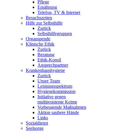
Pflege
Ernährung
Telefon, TV & Internet
Besuchszeiten
Hilfe zur Selbsthilfe
Zurück
Selbsthilfegruppen
Organspende
Klinische Ethik
Zurück
Beratung
Ethik-Konsil
Ansprechpartner
Krankenhaushygiene
Zurück
Unser Team
Leistungsspektrum
Hygienekommission
Initiative gegen
multiresistente Keime
Vorbeugende Maßnahmen
Aktion saubere Hände
Links
Sozialdienst
Seelsorge