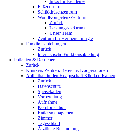
Infos für Fachleute
Fußzentrum
Schilddrüsenzentrum
WundKompetenzZentrum
Zurück
Leistungsspektrum
Unser Team
Zentrum für Hernienchirurgie
Funktionsabteilungen
Zurück
Internistische Funktionsabteilung
Patienten & Besucher
Zurück
Kliniken, Zentren, Bereiche, Kooperationen
Aufenthalt in den Knappschaft Kliniken Kamen
Zurück
Datenschutz
Speisekarten
Vorbereitung
Aufnahme
Komfortstation
Entlassmanagement
Zimmer
Tagesablauf
Ärztliche Behandlung