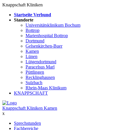
Knappschaft Kliniken
Startseite Verbund
Standorte
Universitätsklinikum Bochum
Bottrop
Marienhospital Bottrop
Dortmund
Gelsenkirchen-Buer
Kamen
Lünen
Lütgendortmund
Paracelsus Marl
Püttlingen
Recklinghausen
Sulzbach
Rhein-Maas Klinikum
KNAPPSCHAFT
Knappschaft Kliniken Kamen
x
Sprechstunden
Fachbereiche