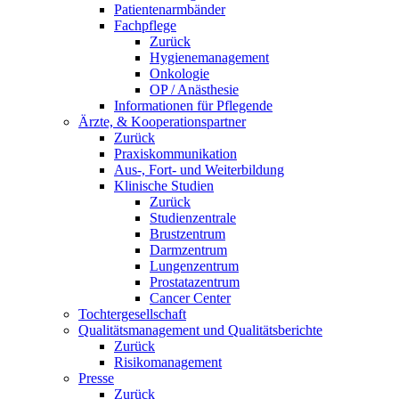
Patientenarmbänder
Fachpflege
Zurück
Hygienemanagement
Onkologie
OP / Anästhesie
Informationen für Pflegende
Ärzte, & Kooperationspartner
Zurück
Praxiskommunikation
Aus-, Fort- und Weiterbildung
Klinische Studien
Zurück
Studienzentrale
Brustzentrum
Darmzentrum
Lungenzentrum
Prostatazentrum
Cancer Center
Tochtergesellschaft
Qualitätsmanagement und Qualitätsberichte
Zurück
Risikomanagement
Presse
Zurück