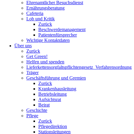
Ehrenamtlicher Besuchsdienst
Ernährungsberatung
Cafeteria
Lob und Kritik
Zurück
Beschwerdemanagement
Patientenfürsprecher
Wichtige Kontaktdaten
Über uns
Zurück
Get Green!
Helfen und spenden
Lieferkettensorgfaltspflichtengesetz_Verfahrensordnung
Träger
Geschäftsführung und Gremien
Zurück
Krankenhausleitung
Betriebsleitung
Aufsichtsrat
Beirat
Geschichte
Pflege
Zurück
Pflegedirektion
Stationsleitungen