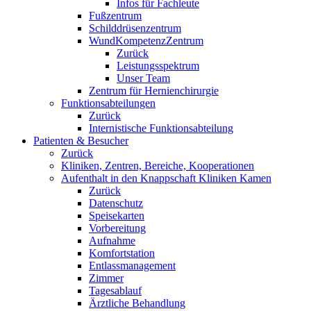
Infos für Fachleute
Fußzentrum
Schilddrüsenzentrum
WundKompetenzZentrum
Zurück
Leistungsspektrum
Unser Team
Zentrum für Hernienchirurgie
Funktionsabteilungen
Zurück
Internistische Funktionsabteilung
Patienten & Besucher
Zurück
Kliniken, Zentren, Bereiche, Kooperationen
Aufenthalt in den Knappschaft Kliniken Kamen
Zurück
Datenschutz
Speisekarten
Vorbereitung
Aufnahme
Komfortstation
Entlassmanagement
Zimmer
Tagesablauf
Ärztliche Behandlung