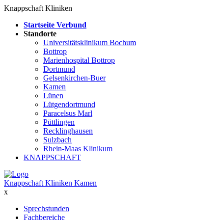
Knappschaft Kliniken
Startseite Verbund
Standorte
Universitätsklinikum Bochum
Bottrop
Marienhospital Bottrop
Dortmund
Gelsenkirchen-Buer
Kamen
Lünen
Lütgendortmund
Paracelsus Marl
Püttlingen
Recklinghausen
Sulzbach
Rhein-Maas Klinikum
KNAPPSCHAFT
Knappschaft Kliniken Kamen
x
Sprechstunden
Fachbereiche