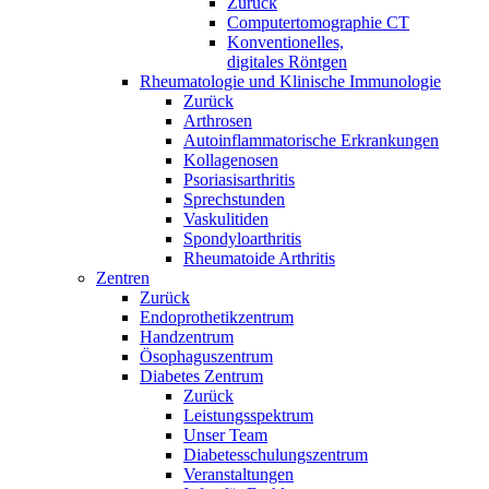
Zurück
Computertomographie CT
Konventionelles,
digitales Röntgen
Rheumatologie und Klinische Immunologie
Zurück
Arthrosen
Autoinflammatorische Erkrankungen
Kollagenosen
Psoriasisarthritis
Sprechstunden
Vaskulitiden
Spondyloarthritis
Rheumatoide Arthritis
Zentren
Zurück
Endoprothetikzentrum
Handzentrum
Ösophaguszentrum
Diabetes Zentrum
Zurück
Leistungsspektrum
Unser Team
Diabetesschulungszentrum
Veranstaltungen