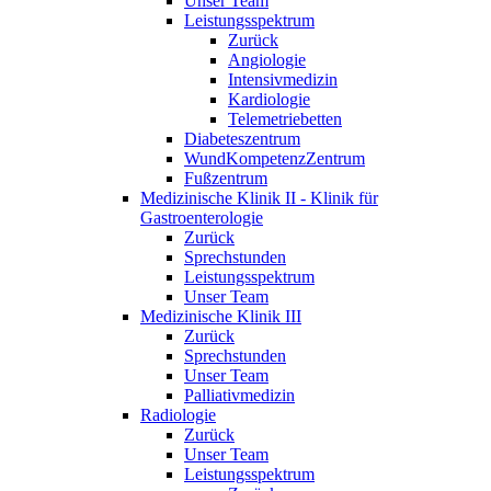
Unser Team
Leistungsspektrum
Zurück
Angiologie
Intensivmedizin
Kardiologie
Telemetriebetten
Diabeteszentrum
WundKompetenzZentrum
Fußzentrum
Medizinische Klinik II - Klinik für
Gastroenterologie
Zurück
Sprechstunden
Leistungsspektrum
Unser Team
Medizinische Klinik III
Zurück
Sprechstunden
Unser Team
Palliativmedizin
Radiologie
Zurück
Unser Team
Leistungsspektrum