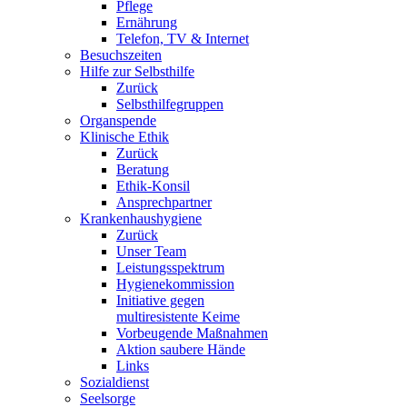
Pflege
Ernährung
Telefon, TV & Internet
Besuchszeiten
Hilfe zur Selbsthilfe
Zurück
Selbsthilfegruppen
Organspende
Klinische Ethik
Zurück
Beratung
Ethik-Konsil
Ansprechpartner
Krankenhaushygiene
Zurück
Unser Team
Leistungsspektrum
Hygienekommission
Initiative gegen
multiresistente Keime
Vorbeugende Maßnahmen
Aktion saubere Hände
Links
Sozialdienst
Seelsorge