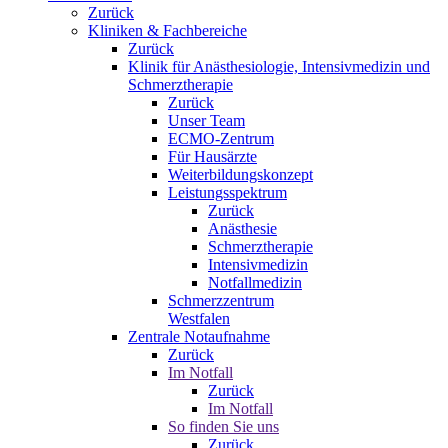
Zurück
Kliniken & Fachbereiche
Zurück
Klinik für Anästhesiologie, Intensivmedizin und
Schmerztherapie
Zurück
Unser Team
ECMO-Zentrum
Für Hausärzte
Weiterbildungskonzept
Leistungsspektrum
Zurück
Anästhesie
Schmerztherapie
Intensivmedizin
Notfallmedizin
Schmerzzentrum
Westfalen
Zentrale Notaufnahme
Zurück
Im Notfall
Zurück
Im Notfall
So finden Sie uns
Zurück