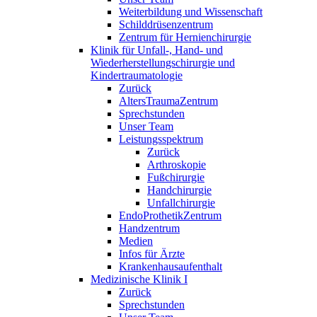
Weiterbildung und Wissenschaft
Schilddrüsenzentrum
Zentrum für Hernienchirurgie
Klinik für Unfall-, Hand- und
Wiederherstellungschirurgie und
Kindertraumatologie
Zurück
AltersTraumaZentrum
Sprechstunden
Unser Team
Leistungsspektrum
Zurück
Arthroskopie
Fußchirurgie
Handchirurgie
Unfallchirurgie
EndoProthetikZentrum
Handzentrum
Medien
Infos für Ärzte
Krankenhausaufenthalt
Medizinische Klinik I
Zurück
Sprechstunden