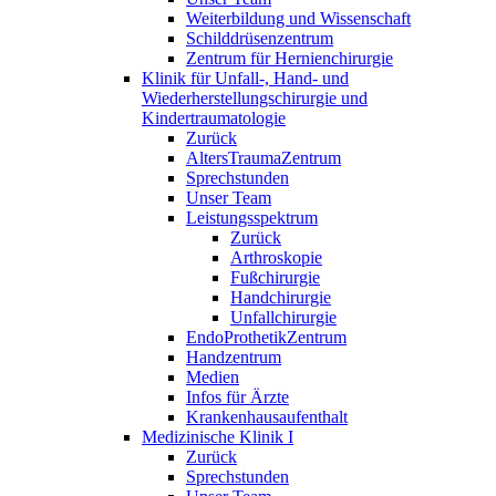
Weiterbildung und Wissenschaft
Schilddrüsenzentrum
Zentrum für Hernienchirurgie
Klinik für Unfall-, Hand- und
Wiederherstellungschirurgie und
Kindertraumatologie
Zurück
AltersTraumaZentrum
Sprechstunden
Unser Team
Leistungsspektrum
Zurück
Arthroskopie
Fußchirurgie
Handchirurgie
Unfallchirurgie
EndoProthetikZentrum
Handzentrum
Medien
Infos für Ärzte
Krankenhausaufenthalt
Medizinische Klinik I
Zurück
Sprechstunden