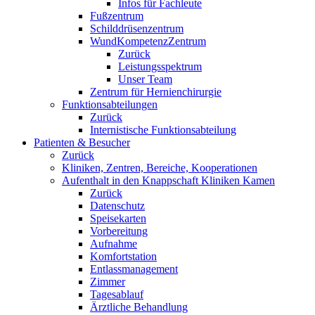
Infos für Fachleute
Fußzentrum
Schilddrüsenzentrum
WundKompetenzZentrum
Zurück
Leistungsspektrum
Unser Team
Zentrum für Hernienchirurgie
Funktionsabteilungen
Zurück
Internistische Funktionsabteilung
Patienten & Besucher
Zurück
Kliniken, Zentren, Bereiche, Kooperationen
Aufenthalt in den Knappschaft Kliniken Kamen
Zurück
Datenschutz
Speisekarten
Vorbereitung
Aufnahme
Komfortstation
Entlassmanagement
Zimmer
Tagesablauf
Ärztliche Behandlung