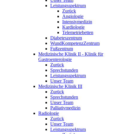
Unser Team
Leistungsspektrum
Zurück
Angiologie
Intensivmedizin
Kardiologie
Telemetriebetten
Diabeteszentrum
WundKompetenzZentrum
Fußzentrum
Medizinische Klinik II - Klinik für
Gastroenterologie
Zurück
Sprechstunden
Leistungsspektrum
Unser Team
Medizinische Klinik III
Zurück
Sprechstunden
Unser Team
Palliativmedizin
Radiologie
Zurück
Unser Team
Leistungsspektrum