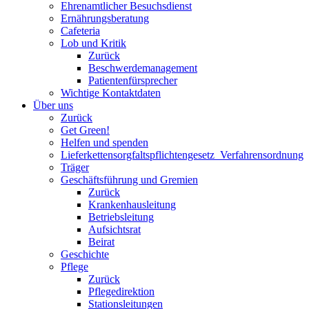
Ehrenamtlicher Besuchsdienst
Ernährungsberatung
Cafeteria
Lob und Kritik
Zurück
Beschwerdemanagement
Patientenfürsprecher
Wichtige Kontaktdaten
Über uns
Zurück
Get Green!
Helfen und spenden
Lieferkettensorgfaltspflichtengesetz_Verfahrensordnung
Träger
Geschäftsführung und Gremien
Zurück
Krankenhausleitung
Betriebsleitung
Aufsichtsrat
Beirat
Geschichte
Pflege
Zurück
Pflegedirektion
Stationsleitungen