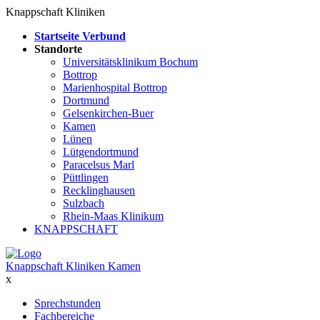
Knappschaft Kliniken
Startseite Verbund
Standorte
Universitätsklinikum Bochum
Bottrop
Marienhospital Bottrop
Dortmund
Gelsenkirchen-Buer
Kamen
Lünen
Lütgendortmund
Paracelsus Marl
Püttlingen
Recklinghausen
Sulzbach
Rhein-Maas Klinikum
KNAPPSCHAFT
Knappschaft Kliniken Kamen
x
Sprechstunden
Fachbereiche