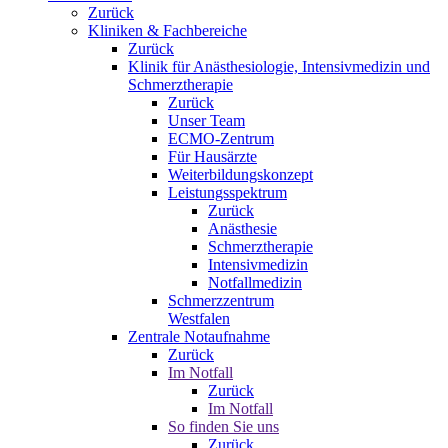
Zurück
Kliniken & Fachbereiche
Zurück
Klinik für Anästhesiologie, Intensivmedizin und
Schmerztherapie
Zurück
Unser Team
ECMO-Zentrum
Für Hausärzte
Weiterbildungskonzept
Leistungsspektrum
Zurück
Anästhesie
Schmerztherapie
Intensivmedizin
Notfallmedizin
Schmerzzentrum
Westfalen
Zentrale Notaufnahme
Zurück
Im Notfall
Zurück
Im Notfall
So finden Sie uns
Zurück