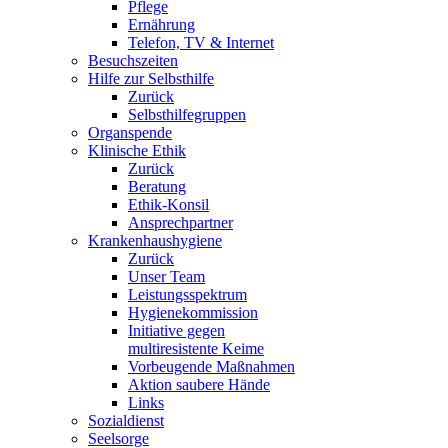
Pflege
Ernährung
Telefon, TV & Internet
Besuchszeiten
Hilfe zur Selbsthilfe
Zurück
Selbsthilfegruppen
Organspende
Klinische Ethik
Zurück
Beratung
Ethik-Konsil
Ansprechpartner
Krankenhaushygiene
Zurück
Unser Team
Leistungsspektrum
Hygienekommission
Initiative gegen
multiresistente Keime
Vorbeugende Maßnahmen
Aktion saubere Hände
Links
Sozialdienst
Seelsorge