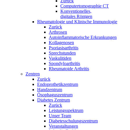
Zurück
Computertomographie CT
Konventionelles,
digitales Röntgen
Rheumatologie und Klinische Immunologie
Zurück
Arthrosen
Autoinflammatorische Erkrankungen
Kollagenosen
Psoriasisarthritis
Sprechstunden
Vaskulitiden
Spondyloarthritis
Rheumatoide Arthritis
Zentren
Zurück
Endoprothetikzentrum
Handzentrum
Ösophaguszentrum
Diabetes Zentrum
Zurück
Leistungsspektrum
Unser Team
Diabetesschulungszentrum
Veranstaltungen