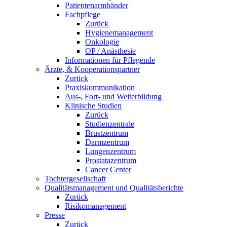
Patientenarmbänder
Fachpflege
Zurück
Hygienemanagement
Onkologie
OP / Anästhesie
Informationen für Pflegende
Ärzte, & Kooperationspartner
Zurück
Praxiskommunikation
Aus-, Fort- und Weiterbildung
Klinische Studien
Zurück
Studienzentrale
Brustzentrum
Darmzentrum
Lungenzentrum
Prostatazentrum
Cancer Center
Tochtergesellschaft
Qualitätsmanagement und Qualitätsberichte
Zurück
Risikomanagement
Presse
Zurück