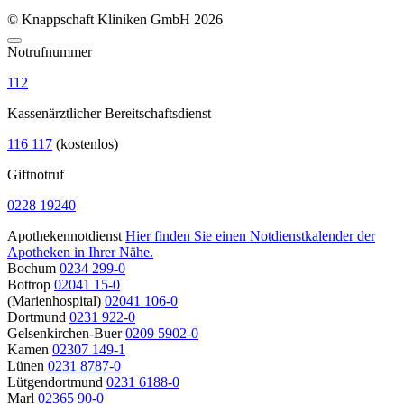
© Knappschaft Kliniken GmbH 2026
Notrufnummer
112
Kassenärztlicher Bereitschaftsdienst
116 117
(kostenlos)
Giftnotruf
0228 19240
Apothekennotdienst
Hier finden Sie einen Notdienstkalender der
Apotheken in Ihrer Nähe.
Bochum
0234 299-0
Bottrop
02041 15-0
(Marienhospital)
02041 106-0
Dortmund
0231 922-0
Gelsenkirchen-Buer
0209 5902-0
Kamen
02307 149-1
Lünen
0231 8787-0
Lütgendortmund
0231 6188-0
Marl
02365 90-0