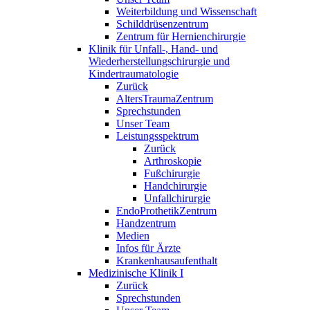
Weiterbildung und Wissenschaft
Schilddrüsenzentrum
Zentrum für Hernienchirurgie
Klinik für Unfall-, Hand- und
Wiederherstellungschirurgie und
Kindertraumatologie
Zurück
AltersTraumaZentrum
Sprechstunden
Unser Team
Leistungsspektrum
Zurück
Arthroskopie
Fußchirurgie
Handchirurgie
Unfallchirurgie
EndoProthetikZentrum
Handzentrum
Medien
Infos für Ärzte
Krankenhausaufenthalt
Medizinische Klinik I
Zurück
Sprechstunden