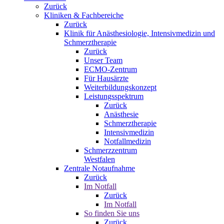
Zurück
Kliniken & Fachbereiche
Zurück
Klinik für Anästhesiologie, Intensivmedizin und
Schmerztherapie
Zurück
Unser Team
ECMO-Zentrum
Für Hausärzte
Weiterbildungskonzept
Leistungsspektrum
Zurück
Anästhesie
Schmerztherapie
Intensivmedizin
Notfallmedizin
Schmerzzentrum
Westfalen
Zentrale Notaufnahme
Zurück
Im Notfall
Zurück
Im Notfall
So finden Sie uns
Zurück