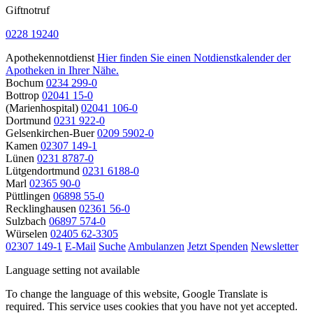
Giftnotruf
0228 19240
Apothekennotdienst
Hier finden Sie einen Notdienstkalender der
Apotheken in Ihrer Nähe.
Bochum
0234 299-0
Bottrop
02041 15-0
(Marienhospital)
02041 106-0
Dortmund
0231 922-0
Gelsenkirchen-Buer
0209 5902-0
Kamen
02307 149-1
Lünen
0231 8787-0
Lütgendortmund
0231 6188-0
Marl
02365 90-0
Püttlingen
06898 55-0
Recklinghausen
02361 56-0
Sulzbach
06897 574-0
Würselen
02405 62-3305
02307 149-1
E-Mail
Suche
Ambulanzen
Jetzt Spenden
Newsletter
Language setting not available
To change the language of this website, Google Translate is
required. This service uses cookies that you have not yet accepted.