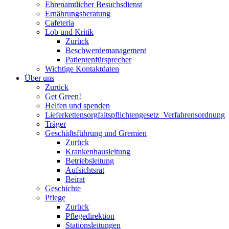
Ehrenamtlicher Besuchsdienst
Ernährungsberatung
Cafeteria
Lob und Kritik
Zurück
Beschwerdemanagement
Patientenfürsprecher
Wichtige Kontaktdaten
Über uns
Zurück
Get Green!
Helfen und spenden
Lieferkettensorgfaltspflichtengesetz_Verfahrensordnung
Träger
Geschäftsführung und Gremien
Zurück
Krankenhausleitung
Betriebsleitung
Aufsichtsrat
Beirat
Geschichte
Pflege
Zurück
Pflegedirektion
Stationsleitungen