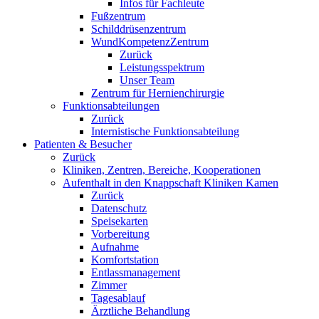
Infos für Fachleute
Fußzentrum
Schilddrüsenzentrum
WundKompetenzZentrum
Zurück
Leistungsspektrum
Unser Team
Zentrum für Hernienchirurgie
Funktionsabteilungen
Zurück
Internistische Funktionsabteilung
Patienten & Besucher
Zurück
Kliniken, Zentren, Bereiche, Kooperationen
Aufenthalt in den Knappschaft Kliniken Kamen
Zurück
Datenschutz
Speisekarten
Vorbereitung
Aufnahme
Komfortstation
Entlassmanagement
Zimmer
Tagesablauf
Ärztliche Behandlung