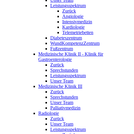
Unser Team
Leistungsspektrum
Zurück
Angiologie
Intensivmedizin
Kardiologie
Telemetriebetten
Diabeteszentrum
WundKompetenzZentrum
Fußzentrum
Medizinische Klinik II - Klinik für
Gastroenterologie
Zurück
Sprechstunden
Leistungsspektrum
Unser Team
Medizinische Klinik III
Zurück
Sprechstunden
Unser Team
Palliativmedizin
Radiologie
Zurück
Unser Team
Leistungsspektrum