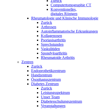
Zurück
Computertomographie CT
Konventionelles,
digitales Röntgen
Rheumatologie und Klinische Immunologie
Zurück
Arthrosen
Autoinflammatorische Erkrankungen
Kollagenosen
Psoriasisarthritis
Sprechstunden
Vaskulitiden
Spondyloarthritis
Rheumatoide Arthritis
Zentren
Zurück
Endoprothetikzentrum
Handzentrum
Ösophaguszentrum
Diabetes Zentrum
Zurück
Leistungsspektrum
Unser Team
Diabetesschulungszentrum
Veranstaltungen