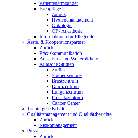
Patientenarmbänder
Fachpflege
Zurück
Hygienemanagement
Onkologie
OP / Anästhesie
Informationen für Pflegende
Ärzte, & Kooperationspartner
Zurück
Praxiskommunikation
Aus-, Fort- und Weiterbildung
Klinische Studien
Zurück
Studienzentrale
Brustzentrum
Darmzentrum
Lungenzentrum
Prostatazentrum
Cancer Center
Tochtergesellschaft
Qualitätsmanagement und Qualitätsberichte
Zurück
Risikomanagement
Presse
Zurück