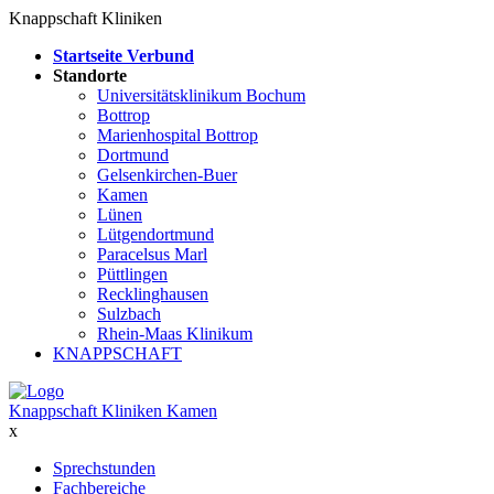
Knappschaft Kliniken
Startseite Verbund
Standorte
Universitätsklinikum Bochum
Bottrop
Marienhospital Bottrop
Dortmund
Gelsenkirchen-Buer
Kamen
Lünen
Lütgendortmund
Paracelsus Marl
Püttlingen
Recklinghausen
Sulzbach
Rhein-Maas Klinikum
KNAPPSCHAFT
Knappschaft Kliniken Kamen
x
Sprechstunden
Fachbereiche