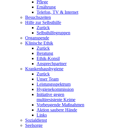
Pflege
Ernährung
Telefon, TV & Internet
Besuchszeiten
Hilfe zur Selbsthilfe
Zurück
Selbsthilfegruppen
Organspende
Klinische Ethik
Zurück
Beratung
Ethik-Konsil
Ansprechpartner
Krankenhaushygiene
Zurück
Unser Team
Leistungsspektrum
Hygienekommission
Initiative gegen
multiresistente Keime
Vorbeugende Maßnahmen
Aktion saubere Hände
Links
Sozialdienst
Seelsorge