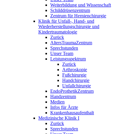
Weiterbildung und Wissenschaft
Schilddrüsenzentrum
Zentrum für Hernienchirurgie
Klinik für Unfall-, Hand- und
Wiederherstellungschirurgie und
Kindertraumatologie
Zurück
AltersTraumaZentrum
Sprechstunden
Unser Team
Leistungsspektrum
Zurück
Arthroskopie
Fußchirurgie
Handchirurgie
Unfallchirurgie
EndoProthetikZentrum
Handzentrum
Medien
Infos für Ärzte
Krankenhausaufenthalt
Medizinische Klinik I
Zurück
Sprechstunden