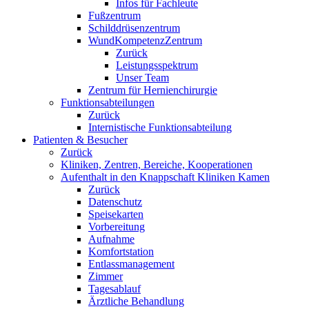
Infos für Fachleute
Fußzentrum
Schilddrüsenzentrum
WundKompetenzZentrum
Zurück
Leistungsspektrum
Unser Team
Zentrum für Hernienchirurgie
Funktionsabteilungen
Zurück
Internistische Funktionsabteilung
Patienten & Besucher
Zurück
Kliniken, Zentren, Bereiche, Kooperationen
Aufenthalt in den Knappschaft Kliniken Kamen
Zurück
Datenschutz
Speisekarten
Vorbereitung
Aufnahme
Komfortstation
Entlassmanagement
Zimmer
Tagesablauf
Ärztliche Behandlung