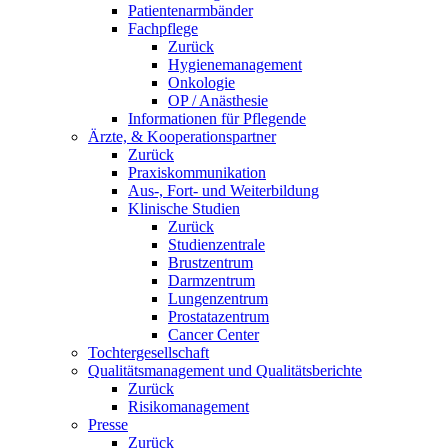
Patientenarmbänder
Fachpflege
Zurück
Hygienemanagement
Onkologie
OP / Anästhesie
Informationen für Pflegende
Ärzte, & Kooperationspartner
Zurück
Praxiskommunikation
Aus-, Fort- und Weiterbildung
Klinische Studien
Zurück
Studienzentrale
Brustzentrum
Darmzentrum
Lungenzentrum
Prostatazentrum
Cancer Center
Tochtergesellschaft
Qualitätsmanagement und Qualitätsberichte
Zurück
Risikomanagement
Presse
Zurück