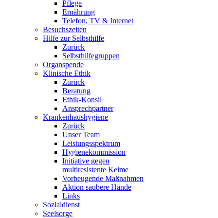
Pflege
Ernährung
Telefon, TV & Internet
Besuchszeiten
Hilfe zur Selbsthilfe
Zurück
Selbsthilfegruppen
Organspende
Klinische Ethik
Zurück
Beratung
Ethik-Konsil
Ansprechpartner
Krankenhaushygiene
Zurück
Unser Team
Leistungsspektrum
Hygienekommission
Initiative gegen
multiresistente Keime
Vorbeugende Maßnahmen
Aktion saubere Hände
Links
Sozialdienst
Seelsorge