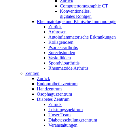
Zurück
Computertomographie CT
Konventionelles,
digitales Röntgen
Rheumatologie und Klinische Immunologie
Zurück
Arthrosen
Autoinflammatorische Erkrankungen
Kollagenosen
Psoriasisarthritis
Sprechstunden
Vaskulitiden
Spondyloarthritis
Rheumatoide Arthritis
Zentren
Zurück
Endoprothetikzentrum
Handzentrum
Ösophaguszentrum
Diabetes Zentrum
Zurück
Leistungsspektrum
Unser Team
Diabetesschulungszentrum
Veranstaltungen