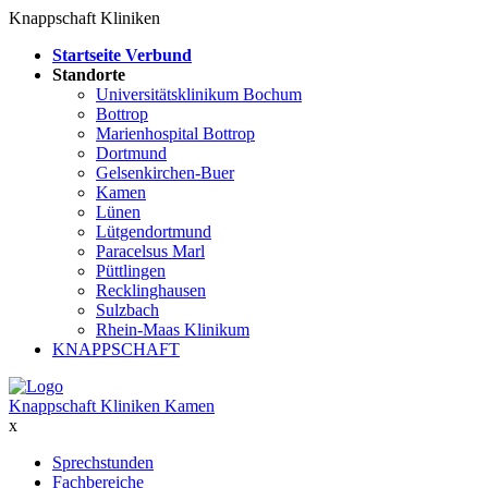
Knappschaft Kliniken
Startseite Verbund
Standorte
Universitätsklinikum Bochum
Bottrop
Marienhospital Bottrop
Dortmund
Gelsenkirchen-Buer
Kamen
Lünen
Lütgendortmund
Paracelsus Marl
Püttlingen
Recklinghausen
Sulzbach
Rhein-Maas Klinikum
KNAPPSCHAFT
Knappschaft Kliniken Kamen
x
Sprechstunden
Fachbereiche