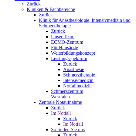
Zurück
Kliniken & Fachbereiche
Zurück
Klinik für Anästhesiologie, Intensivmedizin und
Schmerztherapie
Zurück
Unser Team
ECMO-Zentrum
Für Hausärzte
Weiterbildungskonzept
Leistungsspektrum
Zurück
Anästhesie
Schmerztherapie
Intensivmedizin
Notfallmedizin
Schmerzzentrum
Westfalen
Zentrale Notaufnahme
Zurück
Im Notfall
Zurück
Im Notfall
So finden Sie uns
Zurück