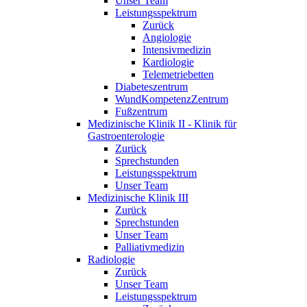
Unser Team
Leistungsspektrum
Zurück
Angiologie
Intensivmedizin
Kardiologie
Telemetriebetten
Diabeteszentrum
WundKompetenzZentrum
Fußzentrum
Medizinische Klinik II - Klinik für
Gastroenterologie
Zurück
Sprechstunden
Leistungsspektrum
Unser Team
Medizinische Klinik III
Zurück
Sprechstunden
Unser Team
Palliativmedizin
Radiologie
Zurück
Unser Team
Leistungsspektrum