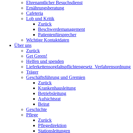
Ehrenamtlicher Besuchsdienst
Ernährungsberatung
Cafeteria
Lob und Kritik
Zurück
Beschwerdemanagement
Patientenfürsprecher
Wichtige Kontaktdaten
Über uns
Zurück
Get Green!
Helfen und spenden
Lieferkettensorgfaltspflichtengesetz_Verfahrensordnung
Träger
Geschäftsführung und Gremien
Zurück
Krankenhausleitung
Betriebsleitung
Aufsichtsrat
Beirat
Geschichte
Pflege
Zurück
Pflegedirektion
Stationsleitungen