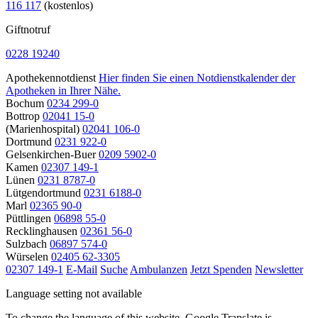
116 117
(kostenlos)
Giftnotruf
0228 19240
Apothekennotdienst
Hier finden Sie einen Notdienstkalender der
Apotheken in Ihrer Nähe.
Bochum
0234 299-0
Bottrop
02041 15-0
(Marienhospital)
02041 106-0
Dortmund
0231 922-0
Gelsenkirchen-Buer
0209 5902-0
Kamen
02307 149-1
Lünen
0231 8787-0
Lütgendortmund
0231 6188-0
Marl
02365 90-0
Püttlingen
06898 55-0
Recklinghausen
02361 56-0
Sulzbach
06897 574-0
Würselen
02405 62-3305
02307 149-1
E-Mail
Suche
Ambulanzen
Jetzt Spenden
Newsletter
Language setting not available
To change the language of this website, Google Translate is