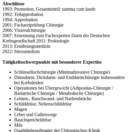
Abschlüsse
1993: Promotion, Gesamturteil: summa cum laude
1992: Teilapprobation
1994: Approbation
2001: Facharztprüfung Chirurgie
2006: Viszeralchirurgie
2007: Ernennung zum Fachexperten Darm der Deutschen
Krebsgesellschaft 2011: Proktologie
2013: Ernährungsmedizin
2022: Stressmedizin
Tätigkeitsschwerpunkte mit besonderer Expertise
Schlüssellochchirurgie (Minimalinvasive Chirurgie)
Dünndarm, Dickdarm- und Enddarmchirurgie insbesondere
bei Krebsleiden
Operationen bei Übergewicht (Adipositas-Chirurgie /
Bariatrische Chirurgie / Metabolische Chirurgie)
Leisten-, Bauchwand- und Narbenbrüche
Schilddrüse, Nebenschilddrüse
Magen
Leber und Gallenwege
Bauchspeicheldrüse
Milz
Qualitätsbeauftragter der Chirurgischen Klinik