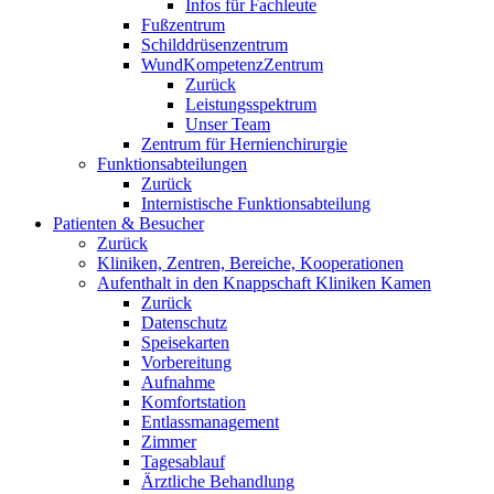
Infos für Fachleute
Fußzentrum
Schilddrüsenzentrum
WundKompetenzZentrum
Zurück
Leistungsspektrum
Unser Team
Zentrum für Hernienchirurgie
Funktionsabteilungen
Zurück
Internistische Funktionsabteilung
Patienten & Besucher
Zurück
Kliniken, Zentren, Bereiche, Kooperationen
Aufenthalt in den Knappschaft Kliniken Kamen
Zurück
Datenschutz
Speisekarten
Vorbereitung
Aufnahme
Komfortstation
Entlassmanagement
Zimmer
Tagesablauf
Ärztliche Behandlung