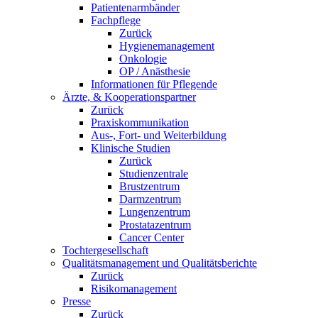
Patientenarmbänder
Fachpflege
Zurück
Hygienemanagement
Onkologie
OP / Anästhesie
Informationen für Pflegende
Ärzte, & Kooperationspartner
Zurück
Praxiskommunikation
Aus-, Fort- und Weiterbildung
Klinische Studien
Zurück
Studienzentrale
Brustzentrum
Darmzentrum
Lungenzentrum
Prostatazentrum
Cancer Center
Tochtergesellschaft
Qualitätsmanagement und Qualitätsberichte
Zurück
Risikomanagement
Presse
Zurück