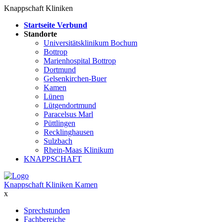
Knappschaft Kliniken
Startseite Verbund
Standorte
Universitätsklinikum Bochum
Bottrop
Marienhospital Bottrop
Dortmund
Gelsenkirchen-Buer
Kamen
Lünen
Lütgendortmund
Paracelsus Marl
Püttlingen
Recklinghausen
Sulzbach
Rhein-Maas Klinikum
KNAPPSCHAFT
Knappschaft Kliniken Kamen
x
Sprechstunden
Fachbereiche