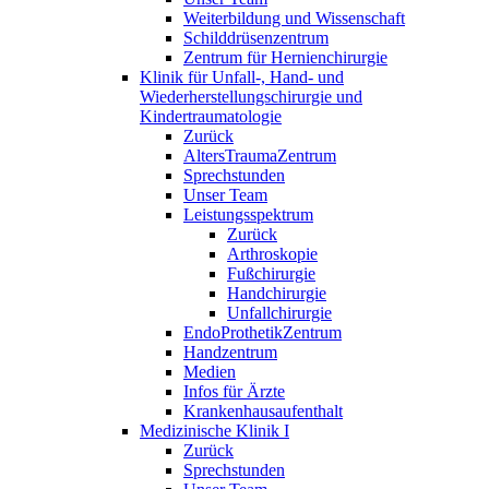
Weiterbildung und Wissenschaft
Schilddrüsenzentrum
Zentrum für Hernienchirurgie
Klinik für Unfall-, Hand- und
Wiederherstellungschirurgie und
Kindertraumatologie
Zurück
AltersTraumaZentrum
Sprechstunden
Unser Team
Leistungsspektrum
Zurück
Arthroskopie
Fußchirurgie
Handchirurgie
Unfallchirurgie
EndoProthetikZentrum
Handzentrum
Medien
Infos für Ärzte
Krankenhausaufenthalt
Medizinische Klinik I
Zurück
Sprechstunden