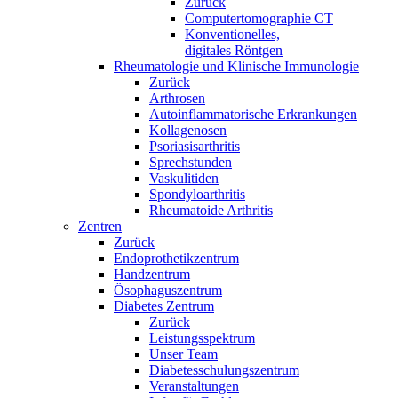
Zurück
Computertomographie CT
Konventionelles,
digitales Röntgen
Rheumatologie und Klinische Immunologie
Zurück
Arthrosen
Autoinflammatorische Erkrankungen
Kollagenosen
Psoriasisarthritis
Sprechstunden
Vaskulitiden
Spondyloarthritis
Rheumatoide Arthritis
Zentren
Zurück
Endoprothetikzentrum
Handzentrum
Ösophaguszentrum
Diabetes Zentrum
Zurück
Leistungsspektrum
Unser Team
Diabetesschulungszentrum
Veranstaltungen