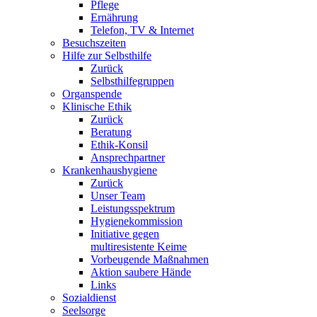
Pflege
Ernährung
Telefon, TV & Internet
Besuchszeiten
Hilfe zur Selbsthilfe
Zurück
Selbsthilfegruppen
Organspende
Klinische Ethik
Zurück
Beratung
Ethik-Konsil
Ansprechpartner
Krankenhaushygiene
Zurück
Unser Team
Leistungsspektrum
Hygienekommission
Initiative gegen
multiresistente Keime
Vorbeugende Maßnahmen
Aktion saubere Hände
Links
Sozialdienst
Seelsorge