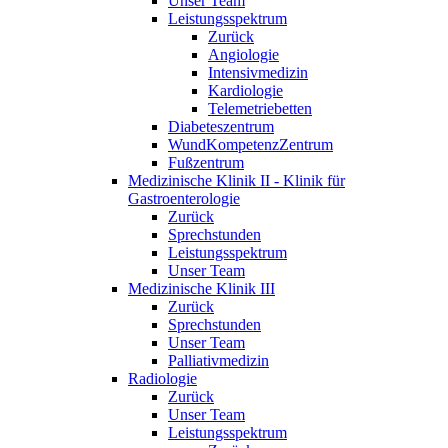
Unser Team
Leistungsspektrum
Zurück
Angiologie
Intensivmedizin
Kardiologie
Telemetriebetten
Diabeteszentrum
WundKompetenzZentrum
Fußzentrum
Medizinische Klinik II - Klinik für
Gastroenterologie
Zurück
Sprechstunden
Leistungsspektrum
Unser Team
Medizinische Klinik III
Zurück
Sprechstunden
Unser Team
Palliativmedizin
Radiologie
Zurück
Unser Team
Leistungsspektrum