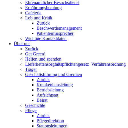
Ehrenamtlicher Besuchsdienst
Ernährungsberatung
Cafeteria
Lob und Kritik
Zurück
Beschwerdemanagement
Patientenfürsprecher
Wichtige Kontaktdaten
Über uns
Zurück
Get Green!
Helfen und spenden
Lieferkettensorgfaltspflichtengesetz_Verfahrensordnung
Träger
Geschäftsführung und Gremien
Zurück
Krankenhausleitung
Betriebsleitung
Aufsichtsrat
Beirat
Geschichte
Pflege
Zurück
Pflegedirektion
Stationsleitungen