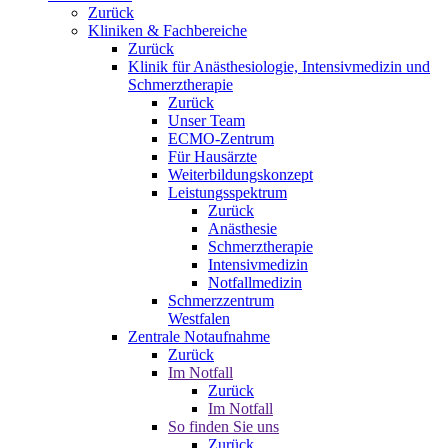
Zurück
Kliniken & Fachbereiche
Zurück
Klinik für Anästhesiologie, Intensivmedizin und
Schmerztherapie
Zurück
Unser Team
ECMO-Zentrum
Für Hausärzte
Weiterbildungskonzept
Leistungsspektrum
Zurück
Anästhesie
Schmerztherapie
Intensivmedizin
Notfallmedizin
Schmerzzentrum
Westfalen
Zentrale Notaufnahme
Zurück
Im Notfall
Zurück
Im Notfall
So finden Sie uns
Zurück