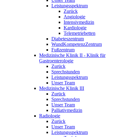
Unser Team
Leistungsspektrum
Zurück
Angiologie
Intensivmedizin
Kardiologie
Telemetriebetten
Diabeteszentrum
WundKompetenzZentrum
Fußzentrum
Medizinische Klinik II - Klinik für
Gastroenterologie
Zurück
Sprechstunden
Leistungsspektrum
Unser Team
Medizinische Klinik III
Zurück
Sprechstunden
Unser Team
Palliativmedizin
Radiologie
Zurück
Unser Team
Leistungsspektrum