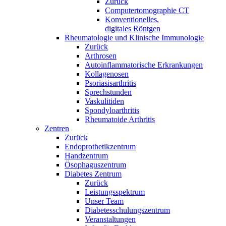
Zurück
Computertomographie CT
Konventionelles,
digitales Röntgen
Rheumatologie und Klinische Immunologie
Zurück
Arthrosen
Autoinflammatorische Erkrankungen
Kollagenosen
Psoriasisarthritis
Sprechstunden
Vaskulitiden
Spondyloarthritis
Rheumatoide Arthritis
Zentren
Zurück
Endoprothetikzentrum
Handzentrum
Ösophaguszentrum
Diabetes Zentrum
Zurück
Leistungsspektrum
Unser Team
Diabetesschulungszentrum
Veranstaltungen