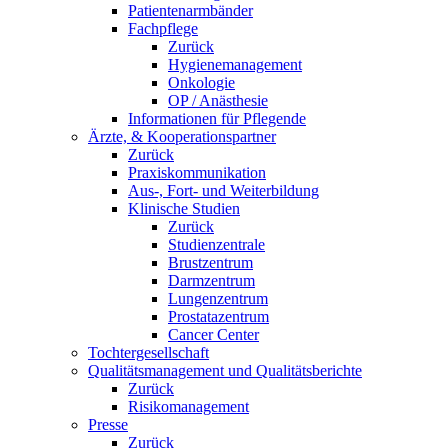
Patientenarmbänder
Fachpflege
Zurück
Hygienemanagement
Onkologie
OP / Anästhesie
Informationen für Pflegende
Ärzte, & Kooperationspartner
Zurück
Praxiskommunikation
Aus-, Fort- und Weiterbildung
Klinische Studien
Zurück
Studienzentrale
Brustzentrum
Darmzentrum
Lungenzentrum
Prostatazentrum
Cancer Center
Tochtergesellschaft
Qualitätsmanagement und Qualitätsberichte
Zurück
Risikomanagement
Presse
Zurück