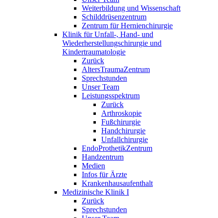
Weiterbildung und Wissenschaft
Schilddrüsenzentrum
Zentrum für Hernienchirurgie
Klinik für Unfall-, Hand- und
Wiederherstellungschirurgie und
Kindertraumatologie
Zurück
AltersTraumaZentrum
Sprechstunden
Unser Team
Leistungsspektrum
Zurück
Arthroskopie
Fußchirurgie
Handchirurgie
Unfallchirurgie
EndoProthetikZentrum
Handzentrum
Medien
Infos für Ärzte
Krankenhausaufenthalt
Medizinische Klinik I
Zurück
Sprechstunden