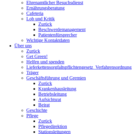
Ehrenamtlicher Besuchsdienst
Ernährungsberatung
Cafeteria
Lob und Kritik
Zurück
Beschwerdemanagement
Patientenfürsprecher
Wichtige Kontaktdaten
Über uns
Zurück
Get Green!
Helfen und spenden
Lieferkettensorgfaltspflichtengesetz_Verfahrensordnung
Träger
Geschäftsführung und Gremien
Zurück
Krankenhausleitung
Betriebsleitung
Aufsichtsrat
Beirat
Geschichte
Pflege
Zurück
Pflegedirektion
Stationsleitungen