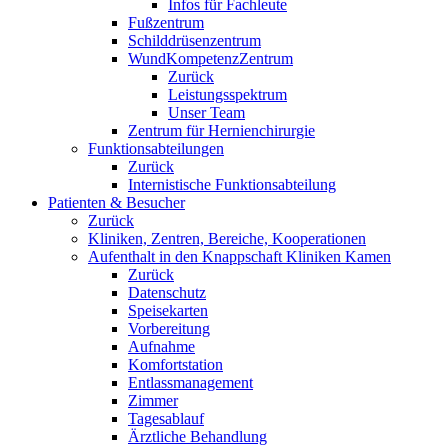
Infos für Fachleute
Fußzentrum
Schilddrüsenzentrum
WundKompetenzZentrum
Zurück
Leistungsspektrum
Unser Team
Zentrum für Hernienchirurgie
Funktionsabteilungen
Zurück
Internistische Funktionsabteilung
Patienten & Besucher
Zurück
Kliniken, Zentren, Bereiche, Kooperationen
Aufenthalt in den Knappschaft Kliniken Kamen
Zurück
Datenschutz
Speisekarten
Vorbereitung
Aufnahme
Komfortstation
Entlassmanagement
Zimmer
Tagesablauf
Ärztliche Behandlung