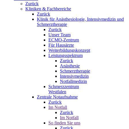
Zurück
Kliniken & Fachbereiche
Zurück
Klinik für Anästhesiologie, Intensivmedizin und
Schmerztherapie
Zurück
Unser Team
ECMO-Zentrum
Für Hausärzte
Weiterbildungskonzept
Leistungsspektrum
Zurück
Anästhesie
Schmerztherapie
Intensivmedizin
Notfallmedizin
Schmerzzentrum
Westfalen
Zentrale Notaufnahme
Zurück
Im Notfall
Zurück
Im Notfall
So finden Sie uns
Zurück