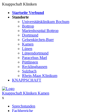
Knappschaft Kliniken
Startseite Verbund
Standorte
Universitätsklinikum Bochum
Bottrop
Marienhospital Bottrop
Dortmund
Gelsenkirchen-Buer
Kamen
Lünen
Lütgendortmund
Paracelsus Marl
Püttlingen
Recklinghausen
Sulzbach
Rhein-Maas Klinikum
KNAPPSCHAFT
Knappschaft Kliniken Kamen
x
Sprechstunden
Fachbereiche