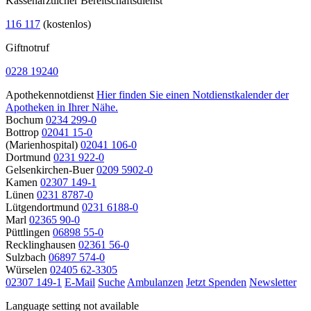
Kassenärztlicher Bereitschaftsdienst
116 117
(kostenlos)
Giftnotruf
0228 19240
Apothekennotdienst
Hier finden Sie einen Notdienstkalender der
Apotheken in Ihrer Nähe.
Bochum
0234 299-0
Bottrop
02041 15-0
(Marienhospital)
02041 106-0
Dortmund
0231 922-0
Gelsenkirchen-Buer
0209 5902-0
Kamen
02307 149-1
Lünen
0231 8787-0
Lütgendortmund
0231 6188-0
Marl
02365 90-0
Püttlingen
06898 55-0
Recklinghausen
02361 56-0
Sulzbach
06897 574-0
Würselen
02405 62-3305
02307 149-1
E-Mail
Suche
Ambulanzen
Jetzt Spenden
Newsletter
Language setting not available