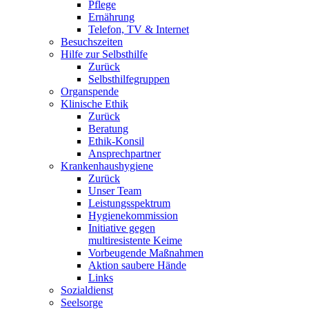
Pflege
Ernährung
Telefon, TV & Internet
Besuchszeiten
Hilfe zur Selbsthilfe
Zurück
Selbsthilfegruppen
Organspende
Klinische Ethik
Zurück
Beratung
Ethik-Konsil
Ansprechpartner
Krankenhaushygiene
Zurück
Unser Team
Leistungsspektrum
Hygienekommission
Initiative gegen
multiresistente Keime
Vorbeugende Maßnahmen
Aktion saubere Hände
Links
Sozialdienst
Seelsorge