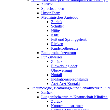
Zurück
Sprechstunden
Unser Team
Medizinisches Angebot
Zurück
Schulter
Hüfte
Knie
Fuß und Sprunggelenk
Rücken
Kinderorthopädie
Endoprothetikzentrum
Für Zuweiser
Zurück
Einweisung oder
Überweisung
Notfall
Indikationssprechstunde
Arzt-Arzt-Kontakt
Pneumologie, Beatmungs- und Schlafmedizin / Sch
Zurück
Lungenfachzentrum Knappschaft Kliniken
Zurück
Kooperationspartner