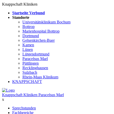
Knappschaft Kliniken
Startseite Verbund
Standorte
Universitätsklinikum Bochum
Bottrop
Marienhospital Bottrop
Dortmund
Gelsenkirchen-Buer
Kamen
Lünen
Lütgendortmund
Paracelsus Marl
Püttlingen
Recklinghausen
Sulzbach
Rhein-Maas Klinikum
KNAPPSCHAFT
Knappschaft Kliniken Paracelsus Marl
x
Sprechstunden
Fachbereiche