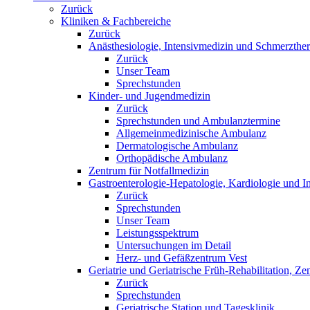
Zurück
Kliniken & Fachbereiche
Zurück
Anästhesiologie, Intensivmedizin und Schmerzther
Zurück
Unser Team
Sprechstunden
Kinder- und Jugendmedizin
Zurück
Sprechstunden und Ambulanztermine
Allgemeinmedizinische Ambulanz
Dermatologische Ambulanz
Orthopädische Ambulanz
Zentrum für Notfallmedizin
Gastroenterologie-Hepatologie, Kardiologie und In
Zurück
Sprechstunden
Unser Team
Leistungsspektrum
Untersuchungen im Detail
Herz- und Gefäßzentrum Vest
Geriatrie und Geriatrische Früh-Rehabilitation, Ze
Zurück
Sprechstunden
Geriatrische Station und Tagesklinik