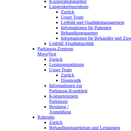
Kooperationspartner
Lungenkrebszentrum
Zurück
Unser Team
Leitbild und Qualitätsmanagement
Informationen für Patienten
Behandlungspartner
Informationen für Behandler und Zuw
Leitbild /Qualitätspolitik
Parkinson-Zentrum
MoveVest
Zurück
Leistungsspektrum
Unser Team
Zurück
Diagnostik
Informationen zur
Parkinson-Krankheit
Kompetenznetz
Parkinson
Beratung /
Anmeldung
Ruhrstim
Zurück
Behandlungsspektrum und Leistungen