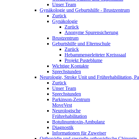
Unser Team
Gynäkologie und Geburtshilfe - Brustzentrum
Zurück
Gynäkologie
Zurück
Anonyme Spurensicherung
Brustzentrum
Geburtshilfe und Elternschule
Zurück
Hebammengeleiteter Kreisssaal
Projekt Pusteblume
Wichtige Kontakte
Sprechstunden
Neurologie, Stroke Unit und Frührehabilitation, 
Zurück
Unser Team
Sprechstunden
Parkinson-Zentrum
MoveVest
Neurologische
Frührehabilitation
Botulinumtoxin-Ambulanz
Diagnostik
Informationen für Zuweiser
Orthopädie und spezielle orthopädische Chirurgie