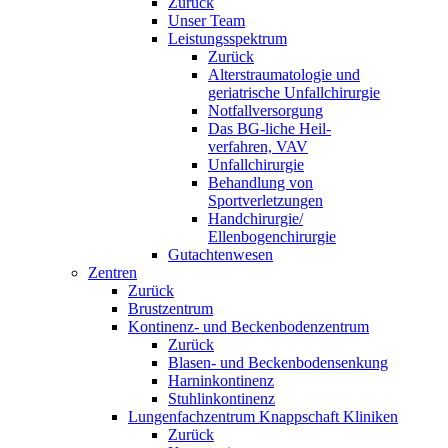
Zurück
Unser Team
Leistungsspektrum
Zurück
Alterstraumatologie und
geriatrische Unfallchirurgie
Notfallversorgung
Das BG-liche Heil-
verfahren, VAV
Unfallchirurgie
Behandlung von
Sportverletzungen
Handchirurgie/
Ellenbogenchirurgie
Gutachtenwesen
Zentren
Zurück
Brustzentrum
Kontinenz- und Beckenbodenzentrum
Zurück
Blasen- und Beckenbodensenkung
Harninkontinenz
Stuhlinkontinenz
Lungenfachzentrum Knappschaft Kliniken
Zurück