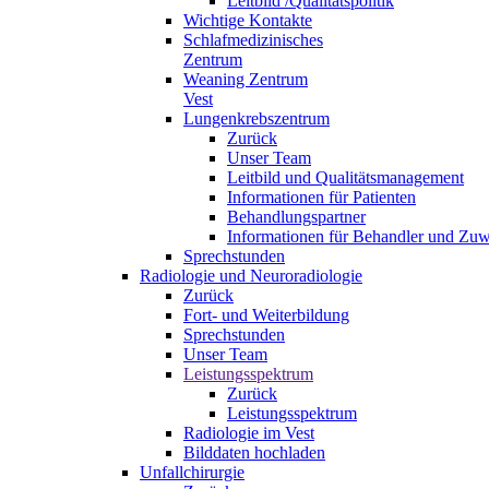
Leitbild /Qualitätspolitik
Wichtige Kontakte
Schlafmedizinisches
Zentrum
Weaning Zentrum
Vest
Lungenkrebszentrum
Zurück
Unser Team
Leitbild und Qualitätsmanagement
Informationen für Patienten
Behandlungspartner
Informationen für Behandler und Zuw
Sprechstunden
Radiologie und Neuroradiologie
Zurück
Fort- und Weiterbildung
Sprechstunden
Unser Team
Leistungsspektrum
Zurück
Leistungsspektrum
Radiologie im Vest
Bilddaten hochladen
Unfallchirurgie