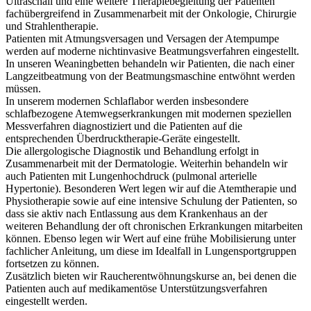
Ultraschall und eine weitere Therapiebegleitung der Patienten
fachübergreifend in Zusammenarbeit mit der Onkologie, Chirurgie
und Strahlentherapie.
Patienten mit Atmungsversagen und Versagen der Atempumpe
werden auf moderne nichtinvasive Beatmungsverfahren eingestellt.
In unseren Weaningbetten behandeln wir Patienten, die nach einer
Langzeitbeatmung von der Beatmungsmaschine entwöhnt werden
müssen.
In unserem modernen Schlaflabor werden insbesondere
schlafbezogene Atemwegserkrankungen mit modernen speziellen
Messverfahren diagnostiziert und die Patienten auf die
entsprechenden Überdrucktherapie-Geräte eingestellt.
Die allergologische Diagnostik und Behandlung erfolgt in
Zusammenarbeit mit der Dermatologie. Weiterhin behandeln wir
auch Patienten mit Lungenhochdruck (pulmonal arterielle
Hypertonie). Besonderen Wert legen wir auf die Atemtherapie und
Physiotherapie sowie auf eine intensive Schulung der Patienten, so
dass sie aktiv nach Entlassung aus dem Krankenhaus an der
weiteren Behandlung der oft chronischen Erkrankungen mitarbeiten
können. Ebenso legen wir Wert auf eine frühe Mobilisierung unter
fachlicher Anleitung, um diese im Idealfall in Lungensportgruppen
fortsetzen zu können.
Zusätzlich bieten wir Raucherentwöhnungskurse an, bei denen die
Patienten auch auf medikamentöse Unterstützungsverfahren
eingestellt werden.