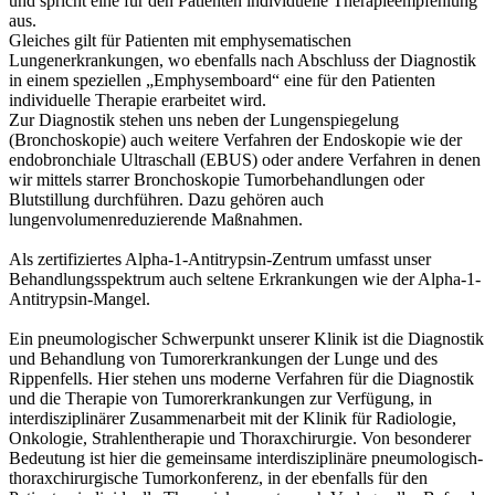
und spricht eine für den Patienten individuelle Therapieempfehlung
aus.
Gleiches gilt für Patienten mit emphysematischen
Lungenerkrankungen, wo ebenfalls nach Abschluss der Diagnostik
in einem speziellen „Emphysemboard“ eine für den Patienten
individuelle Therapie erarbeitet wird.
Zur Diagnostik stehen uns neben der Lungenspiegelung
(Bronchoskopie) auch weitere Verfahren der Endoskopie wie der
endobronchiale Ultraschall (EBUS) oder andere Verfahren in denen
wir mittels starrer Bronchoskopie Tumorbehandlungen oder
Blutstillung durchführen. Dazu gehören auch
lungenvolumenreduzierende Maßnahmen.
Als zertifiziertes Alpha-1-Antitrypsin-Zentrum umfasst unser
Behandlungsspektrum auch seltene Erkrankungen wie der Alpha-1-
Antitrypsin-Mangel.
Ein pneumologischer Schwerpunkt unserer Klinik ist die Diagnostik
und Behandlung von Tumorerkrankungen der Lunge und des
Rippenfells. Hier stehen uns moderne Verfahren für die Diagnostik
und die Therapie von Tumorerkrankungen zur Verfügung, in
interdisziplinärer Zusammenarbeit mit der Klinik für Radiologie,
Onkologie, Strahlentherapie und Thoraxchirurgie. Von besonderer
Bedeutung ist hier die gemeinsame interdisziplinäre pneumologisch-
thoraxchirurgische Tumorkonferenz, in der ebenfalls für den