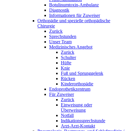
Botulinumtoxin-Ambulanz
Diagnostik
Informationen für Zuweiser
Orthopädie und spezielle orthopädische
Chirurgie
Zurück
Sprechstunden
Unser Team
Medizinisches Angebot
Zurück
Schulter
Hüfte
Knie
Fuß und Sprunggelenk
Rücken
Kinderorthopädie
Endoprothetikzentrum
Für Zuweiser
Zurück
Einweisung oder
Überweisung
Notfall
Indikationssprechstunde
Arzt-Arzt-Kontakt