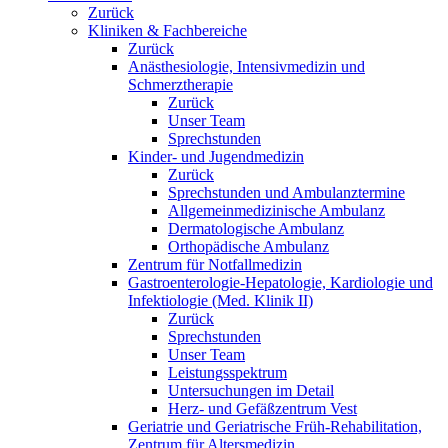
Zurück
Kliniken & Fachbereiche
Zurück
Anästhesiologie, Intensivmedizin und
Schmerztherapie
Zurück
Unser Team
Sprechstunden
Kinder- und Jugendmedizin
Zurück
Sprechstunden und Ambulanztermine
Allgemeinmedizinische Ambulanz
Dermatologische Ambulanz
Orthopädische Ambulanz
Zentrum für Notfallmedizin
Gastroenterologie-Hepatologie, Kardiologie und
Infektiologie (Med. Klinik II)
Zurück
Sprechstunden
Unser Team
Leistungsspektrum
Untersuchungen im Detail
Herz- und Gefäßzentrum Vest
Geriatrie und Geriatrische Früh-Rehabilitation,
Zentrum für Altersmedizin