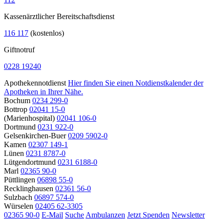
Kassenärztlicher Bereitschaftsdienst
116 117
(kostenlos)
Giftnotruf
0228 19240
Apothekennotdienst
Hier finden Sie einen Notdienstkalender der
Apotheken in Ihrer Nähe.
Bochum
0234 299-0
Bottrop
02041 15-0
(Marienhospital)
02041 106-0
Dortmund
0231 922-0
Gelsenkirchen-Buer
0209 5902-0
Kamen
02307 149-1
Lünen
0231 8787-0
Lütgendortmund
0231 6188-0
Marl
02365 90-0
Püttlingen
06898 55-0
Recklinghausen
02361 56-0
Sulzbach
06897 574-0
Würselen
02405 62-3305
02365 90-0
E-Mail
Suche
Ambulanzen
Jetzt Spenden
Newsletter