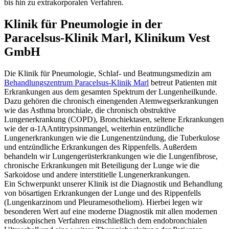
bis hin zu extrakorporalen Verfahren.
Klinik für Pneumologie in der
Paracelsus-Klinik Marl, Klinikum Vest
GmbH
Die Klinik für Pneumologie, Schlaf- und Beatmungsmedizin am
Behandlungszentrum Paracelsus-Klinik Marl
betreut Patienten mit
Erkrankungen aus dem gesamten Spektrum der Lungenheilkunde.
Dazu gehören die chronisch einengenden Atemwegserkrankungen
wie das Asthma bronchiale, die chronisch obstruktive
Lungenerkrankung (COPD), Bronchiektasen, seltene Erkrankungen
wie der α-1AAntitrypsinmangel, weiterhin entzündliche
Lungenerkrankungen wie die Lungenentzündung, die Tuberkulose
und entzündliche Erkrankungen des Rippenfells. Außerdem
behandeln wir Lungengerüsterkrankungen wie die Lungenfibrose,
chronische Erkrankungen mit Beteiligung der Lunge wie die
Sarkoidose und andere interstitielle Lungenerkrankungen.
Ein Schwerpunkt unserer Klinik ist die Diagnostik und Behandlung
von bösartigen Erkrankungen der Lunge und des Rippenfells
(Lungenkarzinom und Pleuramesotheliom). Hierbei legen wir
besonderen Wert auf eine moderne Diagnostik mit allen modernen
endoskopischen Verfahren einschließlich dem endobronchialen