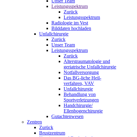
Unser Team
Leistungsspektrum
Zurück
Leistungsspektrum
Radiologie im Vest
Bilddaten hochladen
Unfallchirurgie
Zurück
Unser Team
Leistungsspektrum
Zurück
Alterstraumatologie und
geriatrische Unfallchirurgie
Notfallversorgung
Das BG-liche Heil-
verfahren, VAV
Unfallchirurgie
Behandlung von
Sportverletzungen
Handchirurgie/
Ellenbogenchirurgie
Gutachtenwesen
Zentren
Zurück
Brustzentrum