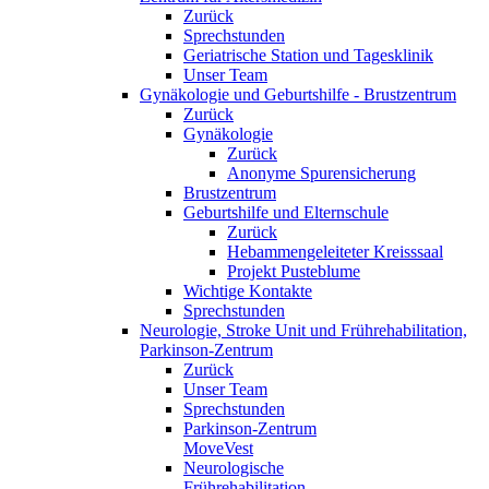
Zurück
Sprechstunden
Geriatrische Station und Tagesklinik
Unser Team
Gynäkologie und Geburtshilfe - Brustzentrum
Zurück
Gynäkologie
Zurück
Anonyme Spurensicherung
Brustzentrum
Geburtshilfe und Elternschule
Zurück
Hebammengeleiteter Kreisssaal
Projekt Pusteblume
Wichtige Kontakte
Sprechstunden
Neurologie, Stroke Unit und Frührehabilitation,
Parkinson-Zentrum
Zurück
Unser Team
Sprechstunden
Parkinson-Zentrum
MoveVest
Neurologische
Frührehabilitation