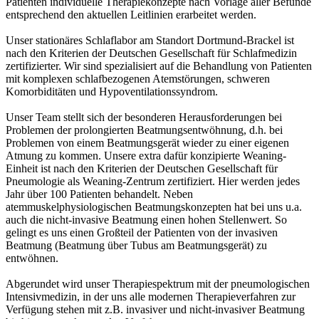
Patienten individuelle Therapiekonzepte nach Vorlage aller Befunde
entsprechend den aktuellen Leitlinien erarbeitet werden.
Unser stationäres Schlaflabor am Standort Dortmund-Brackel ist
nach den Kriterien der Deutschen Gesellschaft für Schlafmedizin
zertifizierter. Wir sind spezialisiert auf die Behandlung von Patienten
mit komplexen schlafbezogenen Atemstörungen, schweren
Komorbiditäten und Hypoventilationssyndrom.
Unser Team stellt sich der besonderen Herausforderungen bei
Problemen der prolongierten Beatmungsentwöhnung, d.h. bei
Problemen von einem Beatmungsgerät wieder zu einer eigenen
Atmung zu kommen. Unsere extra dafür konzipierte Weaning-
Einheit ist nach den Kriterien der Deutschen Gesellschaft für
Pneumologie als Weaning-Zentrum zertifiziert. Hier werden jedes
Jahr über 100 Patienten behandelt. Neben
atemmuskelphysiologischen Beatmungskonzepten hat bei uns u.a.
auch die nicht-invasive Beatmung einen hohen Stellenwert. So
gelingt es uns einen Großteil der Patienten von der invasiven
Beatmung (Beatmung über Tubus am Beatmungsgerät) zu
entwöhnen.
Abgerundet wird unser Therapiespektrum mit der pneumologischen
Intensivmedizin, in der uns alle modernen Therapieverfahren zur
Verfügung stehen mit z.B. invasiver und nicht-invasiver Beatmung