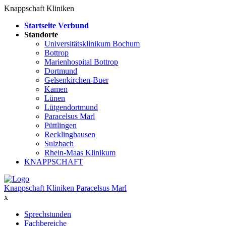
Knappschaft Kliniken
Startseite Verbund
Standorte
Universitätsklinikum Bochum
Bottrop
Marienhospital Bottrop
Dortmund
Gelsenkirchen-Buer
Kamen
Lünen
Lütgendortmund
Paracelsus Marl
Püttlingen
Recklinghausen
Sulzbach
Rhein-Maas Klinikum
KNAPPSCHAFT
Knappschaft Kliniken Paracelsus Marl
x
Sprechstunden
Fachbereiche