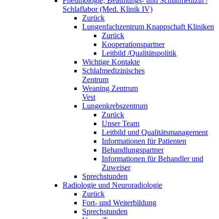
Pneumologie, Beatmungs- und Schlafmedizin /
Schlaflabor (Med. Klinik IV)
Zurück
Lungenfachzentrum Knappschaft Kliniken
Zurück
Kooperationspartner
Leitbild /Qualitätspolitik
Wichtige Kontakte
Schlafmedizinisches
Zentrum
Weaning Zentrum
Vest
Lungenkrebszentrum
Zurück
Unser Team
Leitbild und Qualitätsmanagement
Informationen für Patienten
Behandlungspartner
Informationen für Behandler und
Zuweiser
Sprechstunden
Radiologie und Neuroradiologie
Zurück
Fort- und Weiterbildung
Sprechstunden