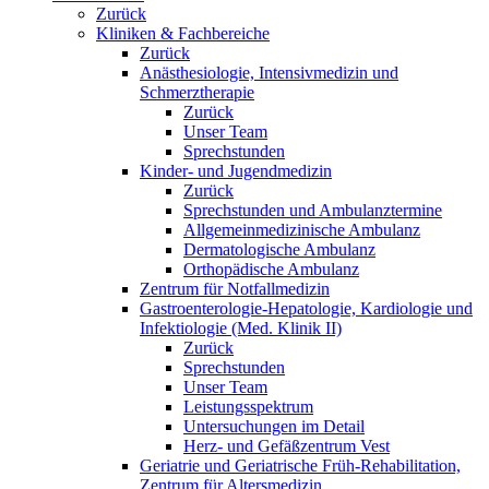
Zurück
Kliniken & Fachbereiche
Zurück
Anästhesiologie, Intensivmedizin und
Schmerztherapie
Zurück
Unser Team
Sprechstunden
Kinder- und Jugendmedizin
Zurück
Sprechstunden und Ambulanztermine
Allgemeinmedizinische Ambulanz
Dermatologische Ambulanz
Orthopädische Ambulanz
Zentrum für Notfallmedizin
Gastroenterologie-Hepatologie, Kardiologie und
Infektiologie (Med. Klinik II)
Zurück
Sprechstunden
Unser Team
Leistungsspektrum
Untersuchungen im Detail
Herz- und Gefäßzentrum Vest
Geriatrie und Geriatrische Früh-Rehabilitation,
Zentrum für Altersmedizin