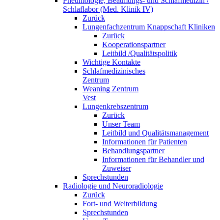
Pneumologie, Beatmungs- und Schlafmedizin /
Schlaflabor (Med. Klinik IV)
Zurück
Lungenfachzentrum Knappschaft Kliniken
Zurück
Kooperationspartner
Leitbild /Qualitätspolitik
Wichtige Kontakte
Schlafmedizinisches
Zentrum
Weaning Zentrum
Vest
Lungenkrebszentrum
Zurück
Unser Team
Leitbild und Qualitätsmanagement
Informationen für Patienten
Behandlungspartner
Informationen für Behandler und
Zuweiser
Sprechstunden
Radiologie und Neuroradiologie
Zurück
Fort- und Weiterbildung
Sprechstunden