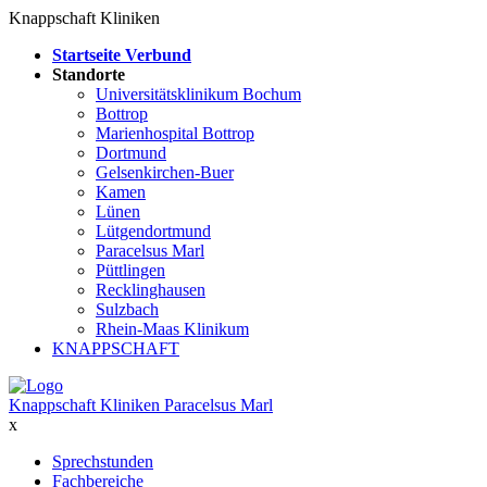
Knappschaft Kliniken
Startseite Verbund
Standorte
Universitätsklinikum Bochum
Bottrop
Marienhospital Bottrop
Dortmund
Gelsenkirchen-Buer
Kamen
Lünen
Lütgendortmund
Paracelsus Marl
Püttlingen
Recklinghausen
Sulzbach
Rhein-Maas Klinikum
KNAPPSCHAFT
Knappschaft Kliniken Paracelsus Marl
x
Sprechstunden
Fachbereiche