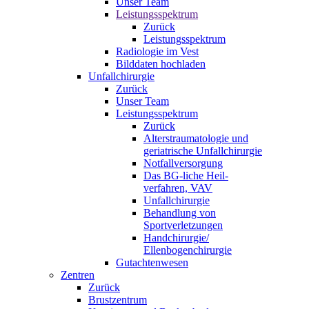
Unser Team
Leistungsspektrum
Zurück
Leistungsspektrum
Radiologie im Vest
Bilddaten hochladen
Unfallchirurgie
Zurück
Unser Team
Leistungsspektrum
Zurück
Alterstraumatologie und
geriatrische Unfallchirurgie
Notfallversorgung
Das BG-liche Heil-
verfahren, VAV
Unfallchirurgie
Behandlung von
Sportverletzungen
Handchirurgie/
Ellenbogenchirurgie
Gutachtenwesen
Zentren
Zurück
Brustzentrum