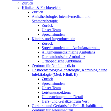
Zurück
Kliniken & Fachbereiche
Zurück
Anästhesiologie, Intensivmedizin und
Schmerztherapie
Zurück
Unser Team
Sprechstunden
Kinder- und Jugendmedizin
Zurück
Sprechstunden und Ambulanztermine
Allgemeinmedizinische Ambulanz
Dermatologische Ambulanz
Orthopädische Ambulanz
Zentrum für Notfallmedizin
Gastroenterologie-Hepatologie, Kardiologie und
Infektiologie (Med. Klinik II)
Zurück
Sprechstunden
Unser Team
Leistungsspektrum
Untersuchungen im Detail
Herz- und Gefäßzentrum Vest
Geriatrie und Geriatrische Früh-Rehabilitation,
Zentrum für Altersmedizin