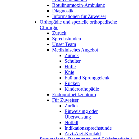
Botulinumtoxin-Ambulanz
Diagnostik
Informationen für Zuweiser
Orthopädie und spezielle orthopädische
Chirurgie
Zurück
Sprechstunden
Unser Team
Medizinisches Angebot
Zurück
Schulter
Hüfte
Knie
Fuß und Sprunggelenk
Rücken
Kinderorthopädie
Endoprothetikzentrum
Für Zuweiser
Zurück
Einweisung oder
Überweisung
Notfall
Indikationssprechstunde
Arzt-Arzt-Kontakt