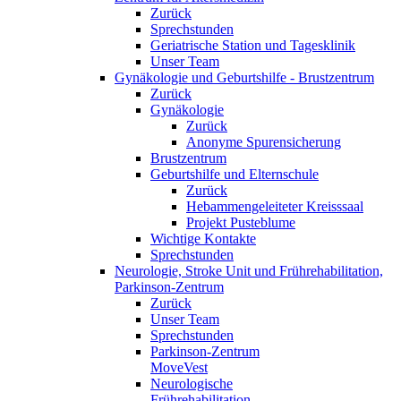
Zurück
Sprechstunden
Geriatrische Station und Tagesklinik
Unser Team
Gynäkologie und Geburtshilfe - Brustzentrum
Zurück
Gynäkologie
Zurück
Anonyme Spurensicherung
Brustzentrum
Geburtshilfe und Elternschule
Zurück
Hebammengeleiteter Kreisssaal
Projekt Pusteblume
Wichtige Kontakte
Sprechstunden
Neurologie, Stroke Unit und Frührehabilitation,
Parkinson-Zentrum
Zurück
Unser Team
Sprechstunden
Parkinson-Zentrum
MoveVest
Neurologische
Frührehabilitation