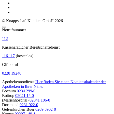
© Knappschaft Kliniken GmbH 2026
Notrufnummer
112
Kassenärztlicher Bereitschaftsdienst
116 117
(kostenlos)
Giftnotruf
0228 19240
Apothekennotdienst
Hier finden Sie einen Notdienstkalender der
Apotheken in Ihrer Nähe.
Bochum
0234 299-0
Bottrop
02041 15-0
(Marienhospital)
02041 106-0
Dortmund
0231 922-0
Gelsenkirchen-Buer
0209 5902-0
Kamen
02307 149-1