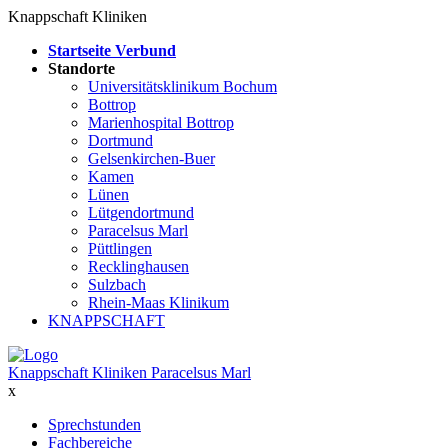
Knappschaft Kliniken
Startseite Verbund
Standorte
Universitätsklinikum Bochum
Bottrop
Marienhospital Bottrop
Dortmund
Gelsenkirchen-Buer
Kamen
Lünen
Lütgendortmund
Paracelsus Marl
Püttlingen
Recklinghausen
Sulzbach
Rhein-Maas Klinikum
KNAPPSCHAFT
Knappschaft Kliniken Paracelsus Marl
x
Sprechstunden
Fachbereiche