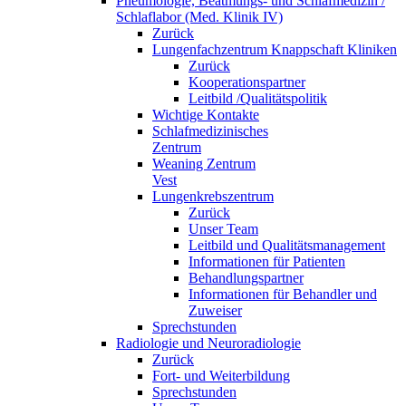
Pneumologie, Beatmungs- und Schlafmedizin /
Schlaflabor (Med. Klinik IV)
Zurück
Lungenfachzentrum Knappschaft Kliniken
Zurück
Kooperationspartner
Leitbild /Qualitätspolitik
Wichtige Kontakte
Schlafmedizinisches
Zentrum
Weaning Zentrum
Vest
Lungenkrebszentrum
Zurück
Unser Team
Leitbild und Qualitätsmanagement
Informationen für Patienten
Behandlungspartner
Informationen für Behandler und
Zuweiser
Sprechstunden
Radiologie und Neuroradiologie
Zurück
Fort- und Weiterbildung
Sprechstunden