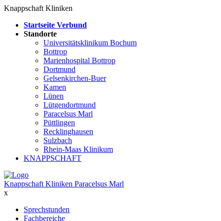
Knappschaft Kliniken
Startseite Verbund
Standorte
Universitätsklinikum Bochum
Bottrop
Marienhospital Bottrop
Dortmund
Gelsenkirchen-Buer
Kamen
Lünen
Lütgendortmund
Paracelsus Marl
Püttlingen
Recklinghausen
Sulzbach
Rhein-Maas Klinikum
KNAPPSCHAFT
Knappschaft Kliniken Paracelsus Marl
x
Sprechstunden
Fachbereiche