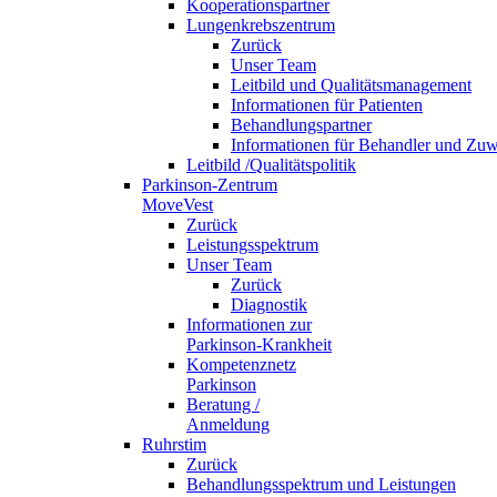
Kooperationspartner
Lungenkrebszentrum
Zurück
Unser Team
Leitbild und Qualitätsmanagement
Informationen für Patienten
Behandlungspartner
Informationen für Behandler und Zuw
Leitbild /Qualitätspolitik
Parkinson-Zentrum
MoveVest
Zurück
Leistungsspektrum
Unser Team
Zurück
Diagnostik
Informationen zur
Parkinson-Krankheit
Kompetenznetz
Parkinson
Beratung /
Anmeldung
Ruhrstim
Zurück
Behandlungsspektrum und Leistungen