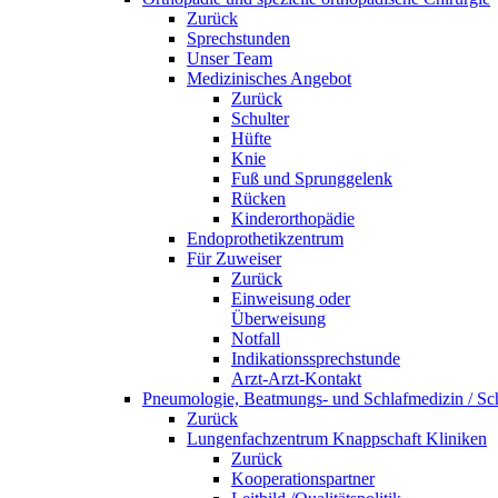
Zurück
Sprechstunden
Unser Team
Medizinisches Angebot
Zurück
Schulter
Hüfte
Knie
Fuß und Sprunggelenk
Rücken
Kinderorthopädie
Endoprothetikzentrum
Für Zuweiser
Zurück
Einweisung oder
Überweisung
Notfall
Indikationssprechstunde
Arzt-Arzt-Kontakt
Pneumologie, Beatmungs- und Schlafmedizin / Sch
Zurück
Lungenfachzentrum Knappschaft Kliniken
Zurück
Kooperationspartner