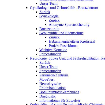
Unser Team
Gynäkologie und Geburtshilfe - Brustzentrum
Zurück
Gynäkologie
Zurück
Anonyme Spurensicherung
Brustzentrum
Geburtshilfe und Elternschule
Zurück
Hebammengeleiteter Kreisssaal
Projekt Pusteblume
Wichtige Kontakte
Sprechstunden
Neurologie, Stroke Unit und Frührehabilitation, 
Zurück
Unser Team
Sprechstunden
Parkinson-Zentrum
MoveVest
Neurologische
Frührehabilitation
Botulinumtoxin-Ambulanz
Diagnostik
Informationen für Zuweiser
Orthopädie und spezielle orthopädische Chirurgie