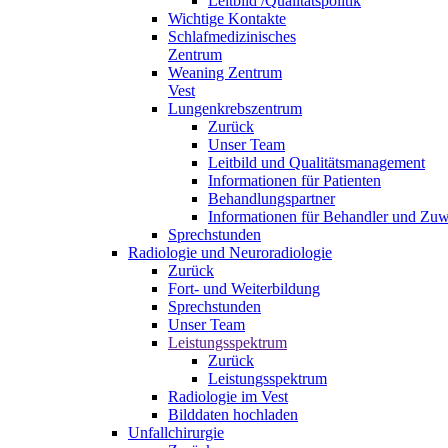
Leitbild /Qualitätspolitik
Wichtige Kontakte
Schlafmedizinisches
Zentrum
Weaning Zentrum
Vest
Lungenkrebszentrum
Zurück
Unser Team
Leitbild und Qualitätsmanagement
Informationen für Patienten
Behandlungspartner
Informationen für Behandler und Zuw
Sprechstunden
Radiologie und Neuroradiologie
Zurück
Fort- und Weiterbildung
Sprechstunden
Unser Team
Leistungsspektrum
Zurück
Leistungsspektrum
Radiologie im Vest
Bilddaten hochladen
Unfallchirurgie