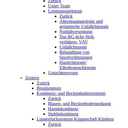
Zurück
Unser Team
Leistungsspektrum
Zurück
Alterstraumatologie und
geriatrische Unfallchirurgie
Notfallversorgung
Das BG-liche Heil-
verfahren, VAV
Unfallchirurgie
Behandlung von
Sportverletzungen
Handchirurgie/
Ellenbogenchirurgie
Gutachtenwesen
Zentren
Zurück
Brustzentrum
Kontinenz- und Beckenbodenzentrum
Zurück
Blasen- und Beckenbodensenkung
Harninkontinenz
Stuhlinkontinenz
Lungenfachzentrum Knappschaft Kliniken
Zurück