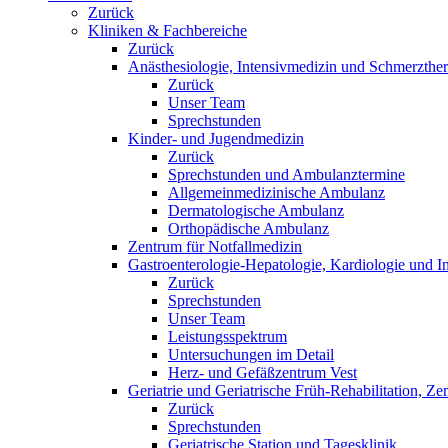
Zurück
Kliniken & Fachbereiche
Zurück
Anästhesiologie, Intensivmedizin und Schmerzther
Zurück
Unser Team
Sprechstunden
Kinder- und Jugendmedizin
Zurück
Sprechstunden und Ambulanztermine
Allgemeinmedizinische Ambulanz
Dermatologische Ambulanz
Orthopädische Ambulanz
Zentrum für Notfallmedizin
Gastroenterologie-Hepatologie, Kardiologie und In
Zurück
Sprechstunden
Unser Team
Leistungsspektrum
Untersuchungen im Detail
Herz- und Gefäßzentrum Vest
Geriatrie und Geriatrische Früh-Rehabilitation, Ze
Zurück
Sprechstunden
Geriatrische Station und Tagesklinik