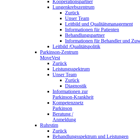
Kooperationspartner
Lungenkrebszentrum
Zurück
Unser Team
Leitbild und Qualitätsmanagement
Informationen für Patienten
Behandlungspartner
Informationen für Behandler und Zuw
Leitbild /Qualitätspolitik
Parkinson-Zentrum
MoveVest
Zurück
Leistungsspektrum
Unser Team
Zurück
Diagnostik
Informationen zur
Parkinson-Krankheit
Kompetenznetz
Parkinson
Beratung /
Anmeldung
Ruhrstim
Zurück
Behandlungsspektrum und Leistungen