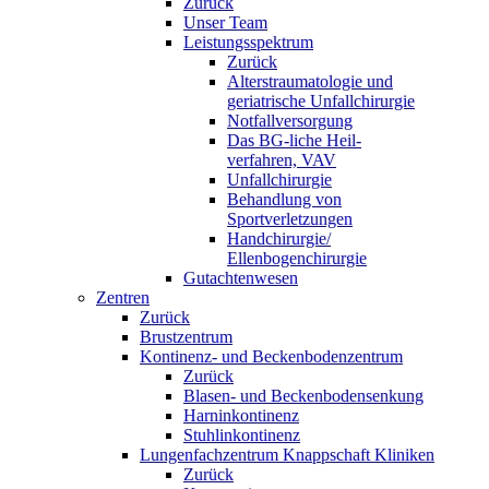
Zurück
Unser Team
Leistungsspektrum
Zurück
Alterstraumatologie und
geriatrische Unfallchirurgie
Notfallversorgung
Das BG-liche Heil-
verfahren, VAV
Unfallchirurgie
Behandlung von
Sportverletzungen
Handchirurgie/
Ellenbogenchirurgie
Gutachtenwesen
Zentren
Zurück
Brustzentrum
Kontinenz- und Beckenbodenzentrum
Zurück
Blasen- und Beckenbodensenkung
Harninkontinenz
Stuhlinkontinenz
Lungenfachzentrum Knappschaft Kliniken
Zurück