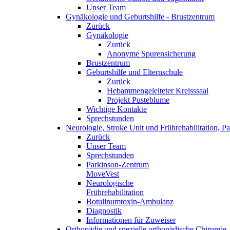
Unser Team
Gynäkologie und Geburtshilfe - Brustzentrum
Zurück
Gynäkologie
Zurück
Anonyme Spurensicherung
Brustzentrum
Geburtshilfe und Elternschule
Zurück
Hebammengeleiteter Kreisssaal
Projekt Pusteblume
Wichtige Kontakte
Sprechstunden
Neurologie, Stroke Unit und Frührehabilitation, 
Zurück
Unser Team
Sprechstunden
Parkinson-Zentrum
MoveVest
Neurologische
Frührehabilitation
Botulinumtoxin-Ambulanz
Diagnostik
Informationen für Zuweiser
Orthopädie und spezielle orthopädische Chirurgie