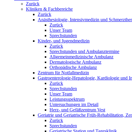
Zurück
Kliniken & Fachbereiche
Zurück
Anästhesiologie, Intensivmedizin und Schmerzther
Zurück
Unser Team
Sprechstunden
Kinder- und Jugendmedizin
Zurück
Sprechstunden und Ambulanztermine
Allgemeinmedizinische Ambulanz
Dermatologische Ambulanz
Orthopädische Ambulanz
Zentrum für Notfallmedizin
Gastroenterologie-Hepatologie, Kardiologie und In
Zurück
Sprechstunden
Unser Team
Leistungsspektrum
Untersuchungen im Detail
Herz- und Gefäßzentrum Vest
Geriatrie und Geriatrische Früh-Rehabilitation, Ze
Zurück
Sprechstunden
Geriatrische Station und Tagesklinik