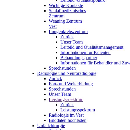
Leitbild /Qualitätspolitik
Wichtige Kontakte
Schlafmedizinisches
Zentrum
Weaning Zentrum
Vest
Lungenkrebszentrum
Zurück
Unser Team
Leitbild und Qualitätsmanagement
Informationen für Patienten
Behandlungspartner
Informationen für Behandler und Zuw
Sprechstunden
Radiologie und Neuroradiologie
Zurück
Fort- und Weiterbildung
Sprechstunden
Unser Team
Leistungsspektrum
Zurück
Leistungsspektrum
Radiologie im Vest
Bilddaten hochladen
Unfallchirurgie