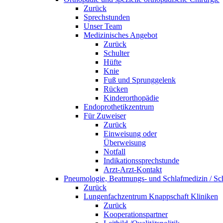
Zurück
Sprechstunden
Unser Team
Medizinisches Angebot
Zurück
Schulter
Hüfte
Knie
Fuß und Sprunggelenk
Rücken
Kinderorthopädie
Endoprothetikzentrum
Für Zuweiser
Zurück
Einweisung oder
Überweisung
Notfall
Indikationssprechstunde
Arzt-Arzt-Kontakt
Pneumologie, Beatmungs- und Schlafmedizin / Sch
Zurück
Lungenfachzentrum Knappschaft Kliniken
Zurück
Kooperationspartner