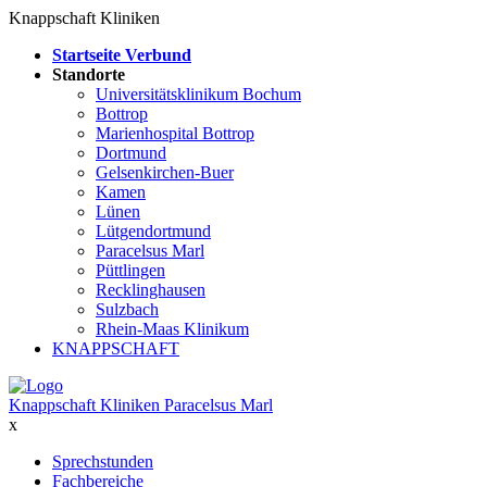
Knappschaft Kliniken
Startseite Verbund
Standorte
Universitätsklinikum Bochum
Bottrop
Marienhospital Bottrop
Dortmund
Gelsenkirchen-Buer
Kamen
Lünen
Lütgendortmund
Paracelsus Marl
Püttlingen
Recklinghausen
Sulzbach
Rhein-Maas Klinikum
KNAPPSCHAFT
Knappschaft Kliniken Paracelsus Marl
x
Sprechstunden
Fachbereiche