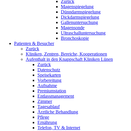
Zurück
Magenspiegelung
Dünndarmspiegelung
Dickdarmspiegelung
Gallenuntersuchung
Magensonde
Ultraschalluntersuchung
Bronchoskopie
Patienten & Besucher
Zurück
Kliniken, Zentren, Bereiche, Kooperationen
Aufenthalt in den Knappschaft Kliniken Lünen
Zurück
Datenschutz
Speisekarten
Vorbereitung
Aufnahme
Premiumstation
Entlassmanagement
Zimmer
Tagesablauf
Ärztliche Behandlung
Pflege
Ernährung
Telefon, TV & Internet