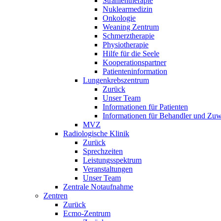
Strahlentherapie
Nuklearmedizin
Onkologie
Weaning Zentrum
Schmerztherapie
Physiotherapie
Hilfe für die Seele
Kooperationspartner
Patienteninformation
Lungenkrebszentrum
Zurück
Unser Team
Informationen für Patienten
Informationen für Behandler und Zuw
MVZ
Radiologische Klinik
Zurück
Sprechzeiten
Leistungsspektrum
Veranstaltungen
Unser Team
Zentrale Notaufnahme
Zentren
Zurück
Ecmo-Zentrum