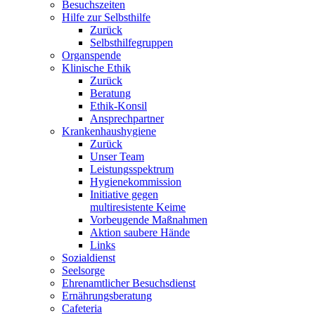
Besuchszeiten
Hilfe zur Selbsthilfe
Zurück
Selbsthilfegruppen
Organspende
Klinische Ethik
Zurück
Beratung
Ethik-Konsil
Ansprechpartner
Krankenhaushygiene
Zurück
Unser Team
Leistungsspektrum
Hygienekommission
Initiative gegen
multiresistente Keime
Vorbeugende Maßnahmen
Aktion saubere Hände
Links
Sozialdienst
Seelsorge
Ehrenamtlicher Besuchsdienst
Ernährungsberatung
Cafeteria