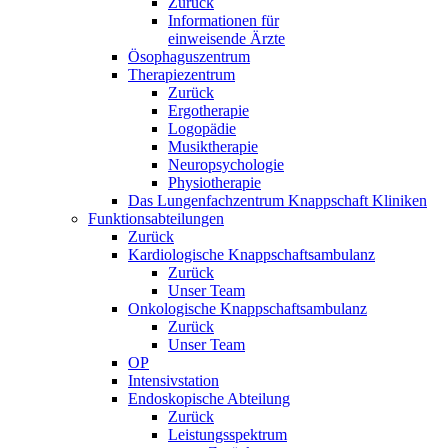
Zurück
Informationen für
einweisende Ärzte
Ösophaguszentrum
Therapiezentrum
Zurück
Ergotherapie
Logopädie
Musiktherapie
Neuropsychologie
Physiotherapie
Das Lungenfachzentrum Knappschaft Kliniken
Funktionsabteilungen
Zurück
Kardiologische Knappschaftsambulanz
Zurück
Unser Team
Onkologische Knappschaftsambulanz
Zurück
Unser Team
OP
Intensivstation
Endoskopische Abteilung
Zurück
Leistungsspektrum