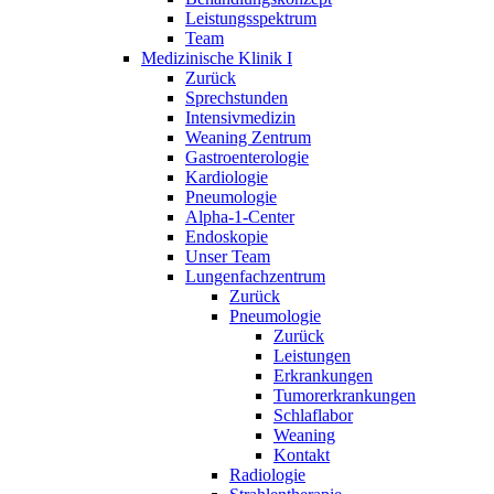
Leistungsspektrum
Team
Medizinische Klinik I
Zurück
Sprechstunden
Intensivmedizin
Weaning Zentrum
Gastroenterologie
Kardiologie
Pneumologie
Alpha-1-Center
Endoskopie
Unser Team
Lungenfachzentrum
Zurück
Pneumologie
Zurück
Leistungen
Erkrankungen
Tumorerkrankungen
Schlaflabor
Weaning
Kontakt
Radiologie