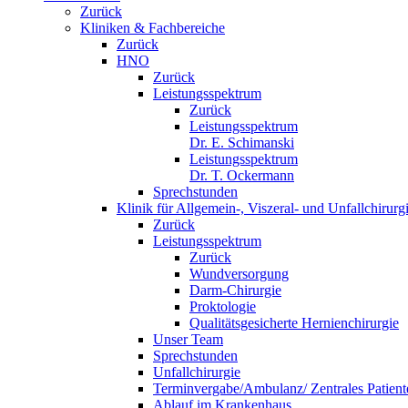
Zurück
Kliniken & Fachbereiche
Zurück
HNO
Zurück
Leistungsspektrum
Zurück
Leistungsspektrum
Dr. E. Schimanski
Leistungsspektrum
Dr. T. Ockermann
Sprechstunden
Klinik für Allgemein-, Viszeral- und Unfallchirurg
Zurück
Leistungsspektrum
Zurück
Wundversorgung
Darm-Chirurgie
Proktologie
Qualitätsgesicherte Hernienchirurgie
Unser Team
Sprechstunden
Unfallchirurgie
Terminvergabe/Ambulanz/ Zentrales Patie
Ablauf im Krankenhaus