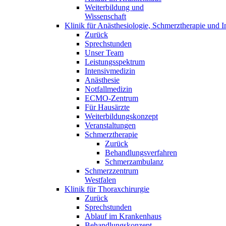
Weiterbildung und
Wissenschaft
Klinik für Anästhesiologie, Schmerztherapie und I
Zurück
Sprechstunden
Unser Team
Leistungsspektrum
Intensivmedizin
Anästhesie
Notfallmedizin
ECMO-Zentrum
Für Hausärzte
Weiterbildungskonzept
Veranstaltungen
Schmerztherapie
Zurück
Behandlungsverfahren
Schmerzambulanz
Schmerzzentrum
Westfalen
Klinik für Thoraxchirurgie
Zurück
Sprechstunden
Ablauf im Krankenhaus
Behandlungskonzept