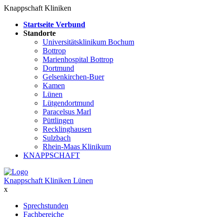
Knappschaft Kliniken
Startseite Verbund
Standorte
Universitätsklinikum Bochum
Bottrop
Marienhospital Bottrop
Dortmund
Gelsenkirchen-Buer
Kamen
Lünen
Lütgendortmund
Paracelsus Marl
Püttlingen
Recklinghausen
Sulzbach
Rhein-Maas Klinikum
KNAPPSCHAFT
Knappschaft Kliniken Lünen
x
Sprechstunden
Fachbereiche