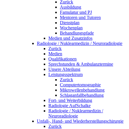
Zurück
Ausbildung
Famulatur und PJ
Mentoren und Tutoren
Dienstplan
Wochenplan
Behandlungspfade
Medien und Zusatzinfos
Radiologie / Nuklearmedizin / Neuroradiologie
Zurück
Medien
Qualifikationen
Sprechstunden & Ambulanztermine
Unsere Abteilung
Leistungsspektrum
Zurück
Computertomographie
Mikrowellenbehandlung
Schlaganfallbehandlung
Fort- und Weiterbildung
Radiologie AufSchalke
Radiologie / Nuklearmedizin /
Neuroradiologie
Unfall-, Hand- und Wiederherstellungschirurgie
Zurück