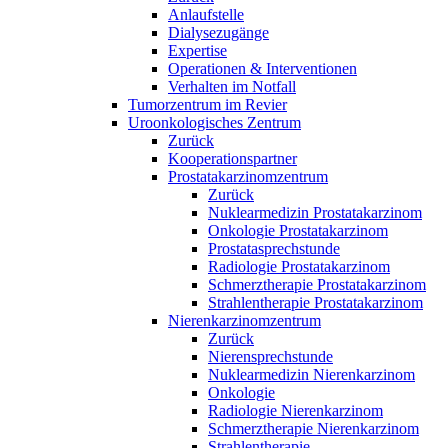
Anlaufstelle
Dialysezugänge
Expertise
Operationen & Interventionen
Verhalten im Notfall
Tumorzentrum im Revier
Uroonkologisches Zentrum
Zurück
Kooperationspartner
Prostatakarzinomzentrum
Zurück
Nuklearmedizin Prostatakarzinom
Onkologie Prostatakarzinom
Prostatasprechstunde
Radiologie Prostatakarzinom
Schmerztherapie Prostatakarzinom
Strahlentherapie Prostatakarzinom
Nierenkarzinomzentrum
Zurück
Nierensprechstunde
Nuklearmedizin Nierenkarzinom
Onkologie
Radiologie Nierenkarzinom
Schmerztherapie Nierenkarzinom
Strahlentherapie