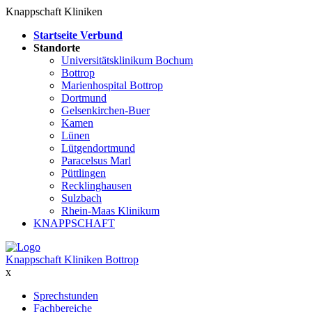
Knappschaft Kliniken
Startseite Verbund
Standorte
Universitätsklinikum Bochum
Bottrop
Marienhospital Bottrop
Dortmund
Gelsenkirchen-Buer
Kamen
Lünen
Lütgendortmund
Paracelsus Marl
Püttlingen
Recklinghausen
Sulzbach
Rhein-Maas Klinikum
KNAPPSCHAFT
Knappschaft Kliniken Bottrop
x
Sprechstunden
Fachbereiche