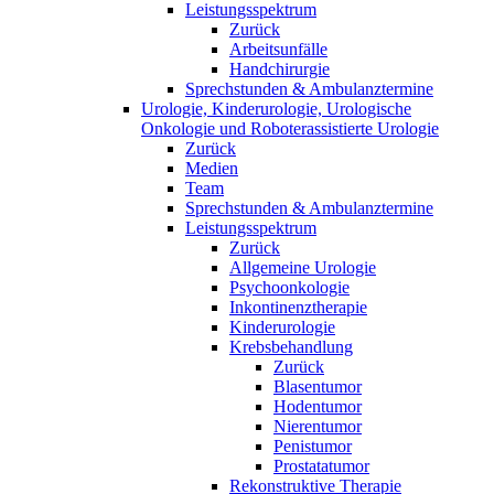
Leistungsspektrum
Zurück
Arbeitsunfälle
Handchirurgie
Sprechstunden & Ambulanztermine
Urologie, Kinderurologie, Urologische
Onkologie und Roboterassistierte Urologie
Zurück
Medien
Team
Sprechstunden & Ambulanztermine
Leistungsspektrum
Zurück
Allgemeine Urologie
Psychoonkologie
Inkontinenztherapie
Kinderurologie
Krebsbehandlung
Zurück
Blasentumor
Hodentumor
Nierentumor
Penistumor
Prostatatumor
Rekonstruktive Therapie