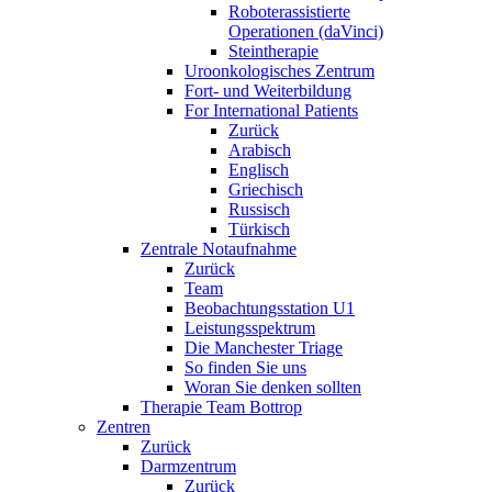
Roboterassistierte
Operationen (daVinci)
Steintherapie
Uroonkologisches Zentrum
Fort- und Weiterbildung
For International Patients
Zurück
Arabisch
Englisch
Griechisch
Russisch
Türkisch
Zentrale Notaufnahme
Zurück
Team
Beobachtungsstation U1
Leistungsspektrum
Die Manchester Triage
So finden Sie uns
Woran Sie denken sollten
Therapie Team Bottrop
Zentren
Zurück
Darmzentrum
Zurück