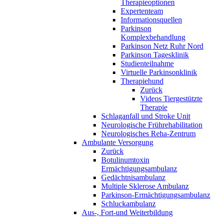
Therapieoptionen
Expertenteam
Informationsquellen
Parkinson
Komplexbehandlung
Parkinson Netz Ruhr Nord
Parkinson Tagesklinik
Studienteilnahme
Virtuelle Parkinsonklinik
Therapiehund
Zurück
Videos Tiergestützte
Therapie
Schlaganfall und Stroke Unit
Neurologische Frührehabilitation
Neurologisches Reha-Zentrum
Ambulante Versorgung
Zurück
Botulinumtoxin
Ermächtigungsambulanz
Gedächtnisambulanz
Multiple Sklerose Ambulanz
Parkinson-Ermächtigungsambulanz
Schluckambulanz
Aus-, Fort-und Weiterbildung