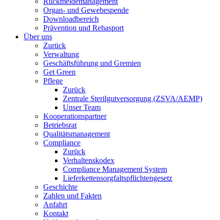
Rückmeldemanagement
Organ- und Gewebespende
Downloadbereich
Prävention und Rehasport
Über uns
Zurück
Verwaltung
Geschäftsführung und Gremien
Get Green
Pflege
Zurück
Zentrale Sterilgutversorgung (ZSVA/AEMP)
Unser Team
Kooperationspartner
Betriebsrat
Qualitätsmanagement
Compliance
Zurück
Verhaltenskodex
Compliance Management System
Lieferkettensorgfaltspflichtengesetz
Geschichte
Zahlen und Fakten
Anfahrt
Kontakt