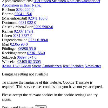
Apothekennotdienst
Hier finden Sie einen Notdienstkalender der
Apotheken in Ihrer Nähe.
Bochum
0234 299-0
Bottrop
02041 15-0
(Marienhospital)
02041 106-0
Dortmund
0231 922-0
Gelsenkirchen-Buer
0209 5902-0
Kamen
02307 149-1
Lünen
0231 8787-0
Lütgendortmund
0231 6188-0
Marl
02365 90-0
Püttlingen
06898 55-0
Recklinghausen
02361 56-0
Sulzbach
06897 574-0
Würselen
02405 62-3305
02041 15-0
E-Mail
Suche
Ambulanzen
Jetzt Spenden
Newsletter
Language setting not available
To change the language of this website, Google Translate is
required. This service uses cookies that you have not yet accepted.
Please accept the relevant cookies in the cookie settings and try
again.
Open cookie settings
Close