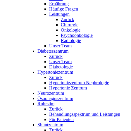
Ernährung
Häufige Fragen
Leistungen
Zurück
Chirurgie
Onkologie
Psychoonkologie
Radiologie
Unser Team
Diabeteszentrum
Zurück
Unser Team
Diabetologie
Hypertoniezentrum
Zurück
Hypertoniezentrum Nephrologie
Hypertonie Zentrum
Neurozentrum
Ösophaguszentrum
Ruhrstim
Zurück
Behandlungsspektrum und Leistungen
Für Patienten
Shuntzentrum
Zurück