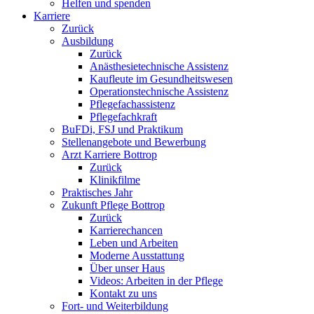
Helfen und spenden
Karriere
Zurück
Ausbildung
Zurück
Anästhesietechnische Assistenz
Kaufleute im Gesundheitswesen
Operationstechnische Assistenz
Pflegefachassistenz
Pflegefachkraft
BuFDi, FSJ und Praktikum
Stellenangebote und Bewerbung
Arzt Karriere Bottrop
Zurück
Klinikfilme
Praktisches Jahr
Zukunft Pflege Bottrop
Zurück
Karrierechancen
Leben und Arbeiten
Moderne Ausstattung
Über unser Haus
Videos: Arbeiten in der Pflege
Kontakt zu uns
Fort- und Weiterbildung