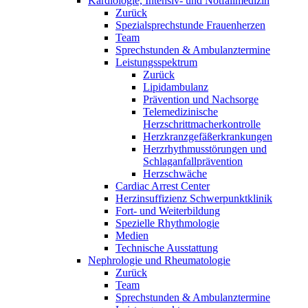
Kardiologie, Intensiv- und Notfallmedizin
Zurück
Spezialsprechstunde Frauenherzen
Team
Sprechstunden & Ambulanztermine
Leistungsspektrum
Zurück
Lipidambulanz
Prävention und Nachsorge
Telemedizinische
Herzschrittmacherkontrolle
Herzkranzgefäßerkrankungen
Herzrhythmusstörungen und
Schlaganfallprävention
Herzschwäche
Cardiac Arrest Center
Herzinsuffizienz Schwerpunktklinik
Fort- und Weiterbildung
Spezielle Rhythmologie
Medien
Technische Ausstattung
Nephrologie und Rheumatologie
Zurück
Team
Sprechstunden & Ambulanztermine