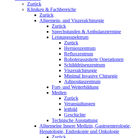
Zurück
Kliniken & Fachbereiche
Zurück
Allgemein- und Viszeralchirurgie
Zurück
Sprechstunden & Ambulanztermine
Leistungsspektrum
Zurück
Hernienzentrum
Refluxzentrum
Roboterassistierte Operationen
Schilddrüsenzentrum
Viszeralchirurgie
Minimal Invasive Chirurgie
Adipositaszentrum
Fort- und Weiterbildung
Medien
Zurück
Veranstaltungen
leitbild
Geschichte
Technische Ausstattung
Allgemeine Innere Medizin, Gastroenterologie,
Hepatologie, Endoskopie und Onkologie
Zurück